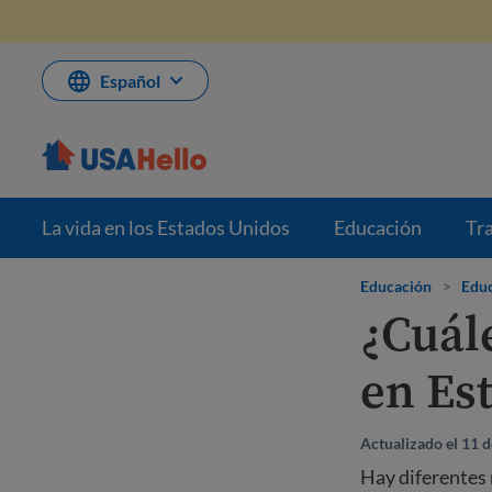
Saltar
al
contenido
Español
La vida en los Estados Unidos
Educación
Tr
Educación
>
Educ
¿Cuále
en Es
Actualizado el 11 
Hay diferentes 