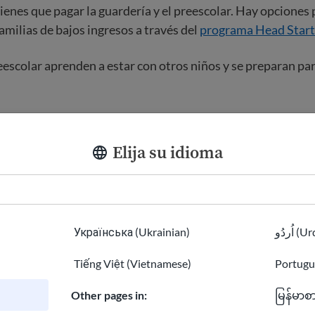
nes que pagar la guardería y el preescolar. Hay opciones 
amilias de bajos ingresos a través del
programa Head Start
eescolar aprenden a estar con otros niños y se preparan para
imaria
Elija su idioma
nzan la escuela primaria con jardín de infantes (grado K) a
imo año es el grado 1 y sube cada año hasta el grado 5. Term
dor de los 10 años.
Українська (Ukrainian)
اُردُو 
 escuela primaria generalmente aprenden diferentes materi
ismo salón de clases. Aprenden a desarrollar habilidades d
Tiếng Việt (Vietnamese)
Portugu
ctura, pensamiento crítico y resolución de problemas.
Other pages in:
မြန်မာစ