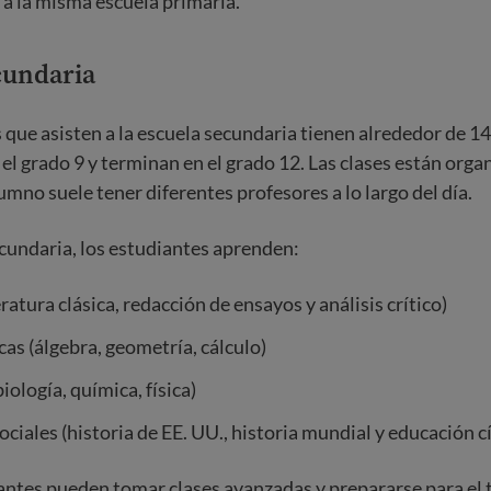
a la misma escuela primaria.
cundaria
 que asisten a la escuela secundaria tienen alrededor de 14
l grado 9 y terminan en el grado 12. Las clases están orga
umno suele tener diferentes profesores a lo largo del día.
ecundaria, los estudiantes aprenden:
eratura clásica, redacción de ensayos y análisis crítico)
s (álgebra, geometría, cálculo)
iología, química, física)
ociales (historia de EE. UU., historia mundial y educación cí
ntes pueden tomar clases avanzadas y prepararse para el t