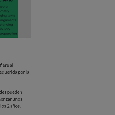
fiere al
requerida por la
ades pueden
omenzar unos
los 2 años.