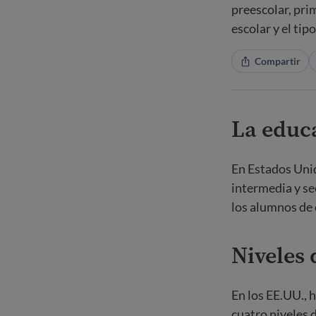
preescolar, pri
escolar y el tip
Compartir
La educ
En Estados Unido
intermedia y sec
los alumnos de 
Niveles 
En los EE.UU., 
cuatro niveles 