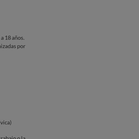
 a 18 años.
nizadas por
vica)
rabajo o la