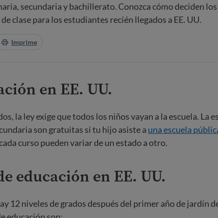
maria, secundaria y bachillerato. Conozca cómo deciden los 
o de clase para los estudiantes recién llegados a EE. UU.
Imprime
ación en EE. UU.
s, la ley exige que todos los niños vayan a la escuela. La e
undaria son gratuitas si tu hijo asiste a
una escuela públic
cada curso pueden variar de un estado a otro.
de educación en EE. UU.
hay 12 niveles de grados después del primer año de jardín de
de educación son: