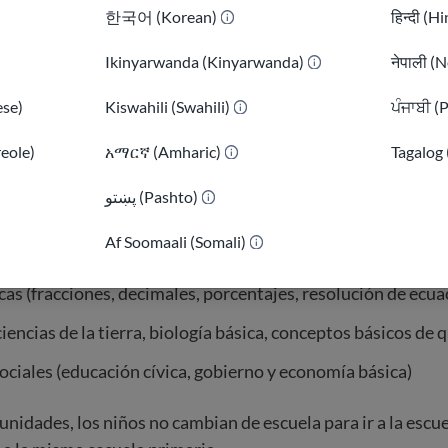
ermedia (Middle school / junior high scho
한국어 (Korean)
हिन्दी (H
Ikinyarwanda (Kinyarwanda)
नेपाली (N
 que asisten a la escuela intermedia tienen alrededor de 11
 con el grado 6 y terminan con el grado 8. Los estudiantes 
se)
Kiswahili (Swahili)
ਪੰਜਾਬੀ (
eralmente cambian de un salón a otro. Pueden tener difer
reole)
አማርኛ (Amharic)
Tagalog 
پښتو (Pashto)
)
ntermedia, los estudiantes aprenden:
Af Soomaali (Somali)
amática, ortografía, comprensión de lectura y estructura de
s (fracciones, decimales, porcentajes, resolución de ecua
ciencias de la tierra, biología básica, conceptos básicos de 
ociales (educación cívica, gobierno y economía básica)
nidades, los niños no cambian de escuela para ir a la escu