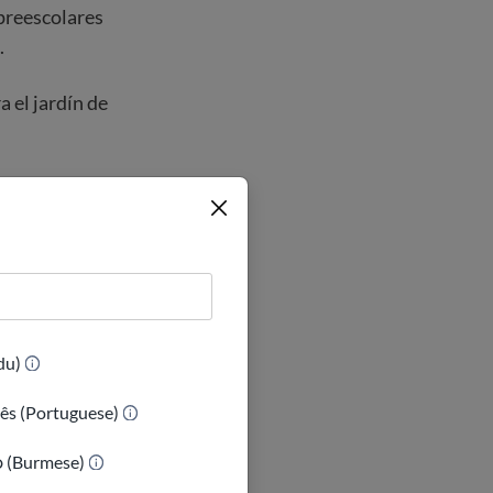
preescolares
.
 el jardín de
lrededor de los
inan la escuela
(Urdu)
as de un solo
e escritura y
ês (Portuguese)
ာ (Burmese)