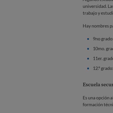
universidad. La
trabajo y estudi
Hay nombres pa
9no grado
10mo. gra
11er. grad
12.º grado
Escuela secu
Es una opción al
formación técni