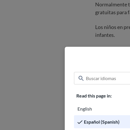
Normalmente tie
gratuitas para f
Los niños en pr
infantes.
Escuela pr
Los niños comie
5 años. El próx
primaria alrede
Read this page in:
Los niños en la
maestro en un m
English
matemáticas, le
Español (Spanish)