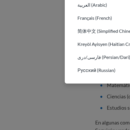
Escuela int
العربية (Arabic)
Français (French)
Los estudiantes
edad. Comienzan
简体中文 (Simplified Chine
intermedia gen
en un día.
Kreyòl Ayisyen (Haitian C
فارسی/دری (Persian/Dari
En la escuela i
Русский (Russian)
Inglés (gr
Matemática
Ciencias (
Estudios s
En algunas comu