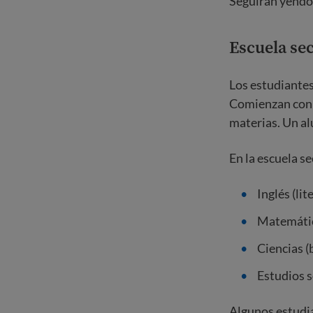
Seguirán yendo 
Escuela se
Los estudiantes
Comienzan con e
materias. Un al
En la escuela s
Inglés (lit
Matemática
Ciencias (b
Estudios s
Algunos estudia