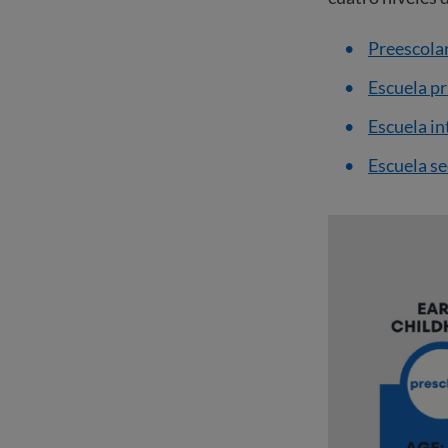
Preescolar
Escuela p
Escuela i
Escuela s