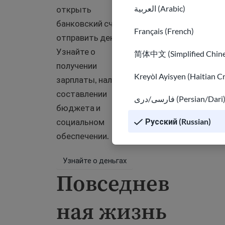
العربية (Arabic)
открыть
банковский счет и
Français (French)
Деньги
отправить деньги.
Узнайте о
简体中文 (Simplified Chine
получении
Kreyòl Ayisyen (Haitian C
зарплаты, налогах,
составлении
فارسی/دری (Persian/Dari
бюджета и
Русский (Russian)
социальном
обеспечении.
Узнайте о деньгах
Повседнев
ная жизнь