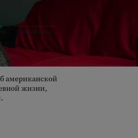
знь
Семейная жизнь
 об американской
евной жизни,
.