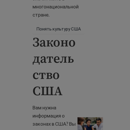
многонациональной
стране.
Понять культуру США
Законо
датель
ство
США
Вам нужна
информация о
Законодательство СШ
законах в США? Вы