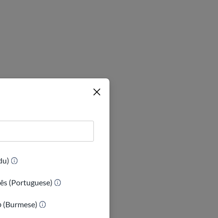
(Urdu)
ês (Portuguese)
ာ (Burmese)