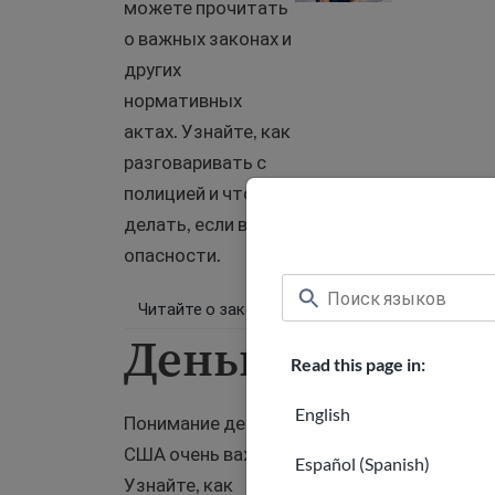
можете прочитать
о важных законах и
других
нормативных
актах. Узнайте, как
разговаривать с
полицией и что
делать, если вы в
опасности.
Читайте о законах
Деньги
Read this page in:
English
Понимание денег в
США очень важно.
Español (Spanish)
Узнайте, как