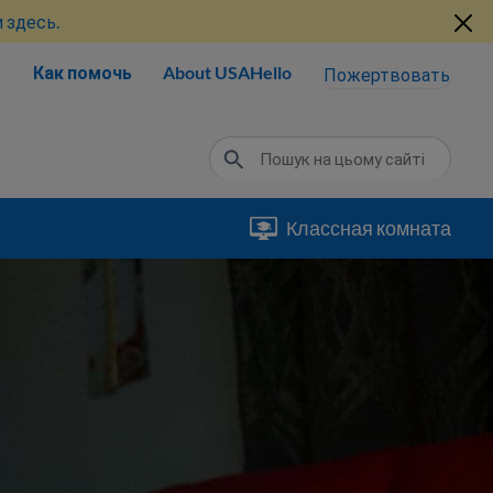
 здесь.
Как помочь
About USAHello
Пожертвовать
Классная комната