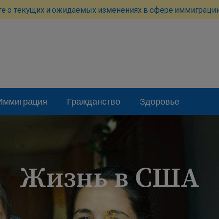
те о текущих и ожидаемых изменениях в сфере иммиграции
Иммиграция
Гражданство
Здоровье
Жизнь в США