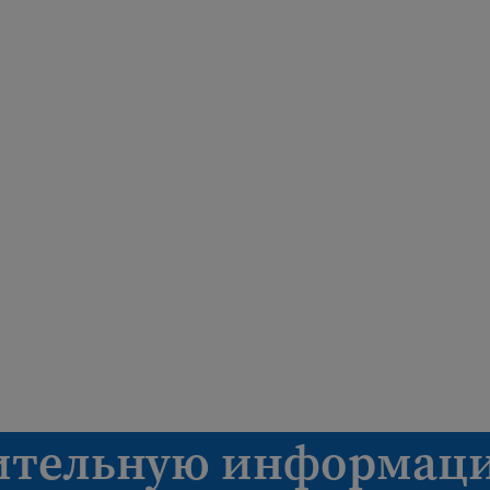
изнь
ительную информаци