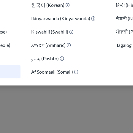
한국어 (Korean)
हिन्दी (H
Ikinyarwanda (Kinyarwanda)
नेपाली (N
se)
Kiswahili (Swahili)
ਪੰਜਾਬੀ (
reole)
አማርኛ (Amharic)
Tagalog 
پښتو (Pashto)
)
Af Soomaali (Somali)