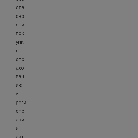
опа
сно
сти,
пок
упк
е,
стр
ахо
ван
ию
и
реги
стр
аци
и
авт