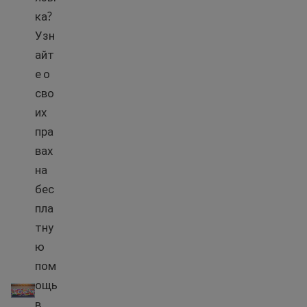
ка?
Узн
айт
е о
сво
их
пра
вах
на
бес
пла
тну
ю
пом
Бесплатная помощь в переводе в США.
ощь
в