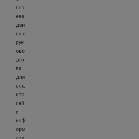
пер
еве
ден
ные
рук
ово
дст
ва
для
вод
ите
лей
и
инф
орм
аци
Переведенное руководство по вождению в США