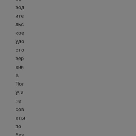
вод
ите
льс
кое
удо
сто
вер
ени
е.
Пол
учи
те
сов
еты
по
без