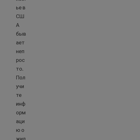
ье в
СШ
А
быв
ает
неп
рос
то.
Пол
учи
те
инф
орм
аци
ю о
жил