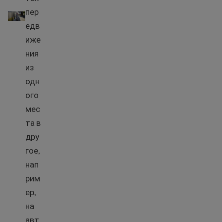
Общественный транспорт
пер
едв
иже
ния
из
одн
ого
мес
та в
дру
гое,
нап
рим
ер,
на
авт