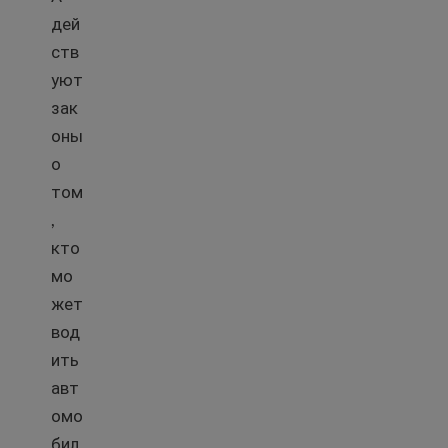
дей
ств
уют
зак
оны
о
том
,
кто
мо
жет
вод
ить
авт
омо
бил