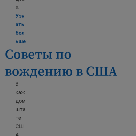
е.
Узн
ать
бол
Learn more about How to prepare for a move to 
ьше
Советы по
вождению в США
В
каж
дом
шта
те
СШ
А