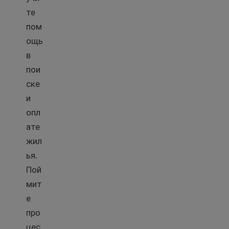
те
пом
ощь
в
пои
ске
и
опл
ате
жил
ья.
Пой
мит
е
про
цес