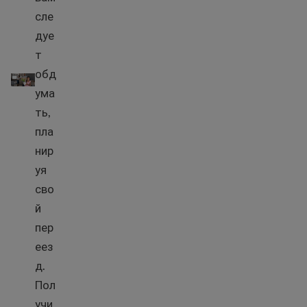
сле
дуе
т
Как подготовиться к переезду в новый город
обд
ума
ть,
пла
нир
уя
сво
й
пер
еез
д.
Пол
учи