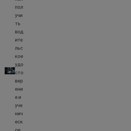
пол
учи
ть
вод
ите
льс
кое
Советы по вождению в США
удо
сто
вер
ени
е и
уче
нич
еск
ое