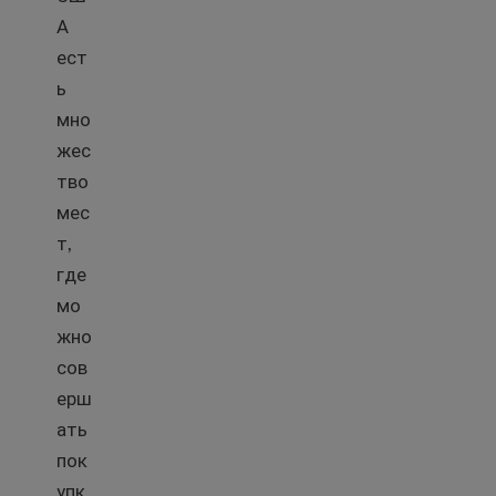
А
ест
ь
мно
жес
тво
мес
т,
где
мо
жно
сов
ерш
ать
пок
упк