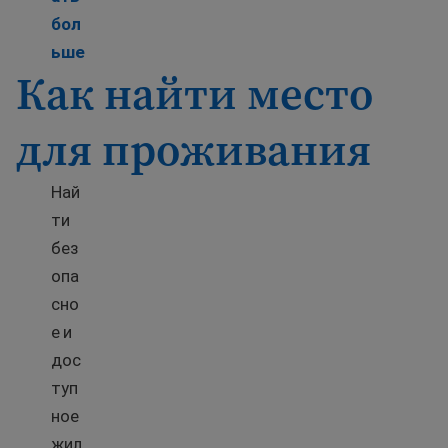
бол
Learn more about Free translation help in the U.
ьше
Как найти место
для проживания
Най
ти
без
опа
сно
е и
дос
туп
ное
жил