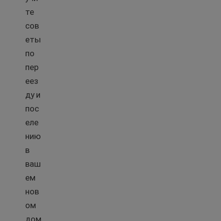
те
сов
еты
по
пер
еез
ду и
пос
еле
нию
в
ваш
ем
нов
ом
дом