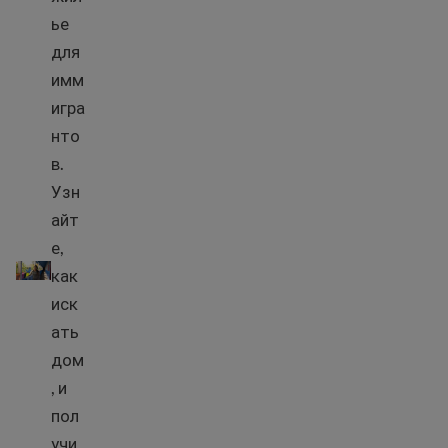
ье
для
имм
игра
нто
в.
Узн
айт
е,
Как найти место для проживания
как
иск
ать
дом
, и
пол
учи