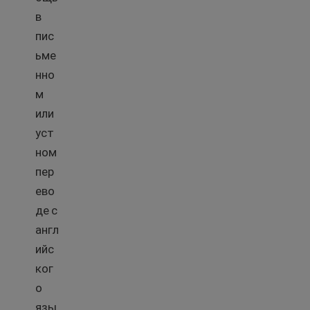
в
пис
ьме
нно
м
или
уст
ном
пер
ево
де с
англ
ийс
ког
о
язы