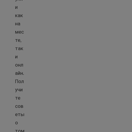
и
как
на
мес
те,
так
и
онл
айн.
Пол
учи
те
сов
еты
о
том