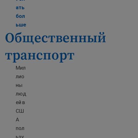
ать
бол
Learn more about Translated U.S. driver’s manu
ьше
Общественный
транспорт
Мил
лио
ны
люд
ей в
СШ
А
пол
ьзу