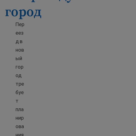
город
Пер
еез
д в
нов
ый
гор
од
тре
буе
т
пла
нир
ова
ния