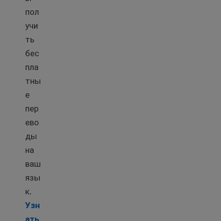
пол
учи
ть
бес
пла
тны
е
пер
ево
ды
на
ваш
язы
к.
Узн
ать