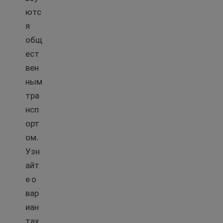
ютс
я
общ
ест
вен
ным
тра
нсп
орт
ом.
Узн
айт
е о
вар
иан
тах