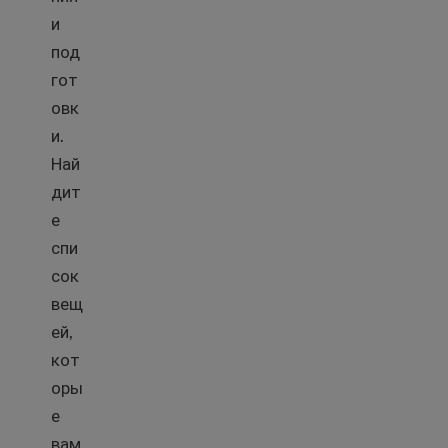
и
под
гот
овк
и.
Най
дит
е
спи
сок
вещ
ей,
кот
оры
е
вам