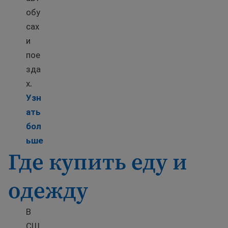
обу
сах
и
пое
зда
х.
Узн
ать
бол
Learn more about Public transportation
ьше
Где купить еду и
одежду
В
СШ