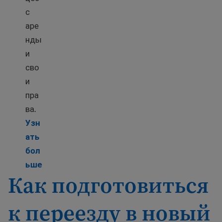
с
аре
нды
и
сво
и
пра
ва.
Узн
ать
бол
Learn more about How to find a place to live
ьше
Как подготовиться
к переезду в новый