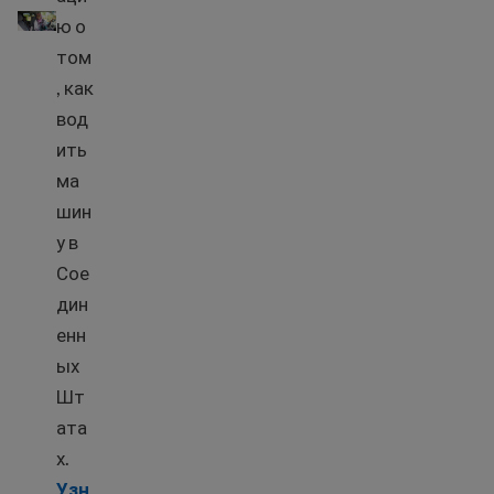
ю о
том
, как
вод
ить
ма
шин
у в
Сое
дин
енн
ых
Шт
ата
х.
Узн