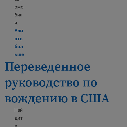
омо
бил
я.
Узн
ать
бол
Learn more about Tips for driving in the U.S.
ьше
Переведенное
руководство по
вождению в США
Най
дит
е