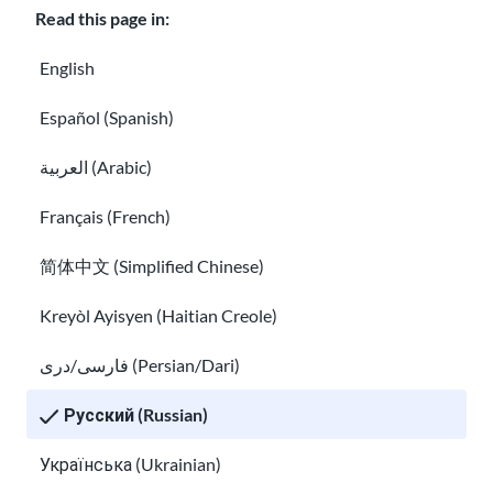
Read this page in:
Узн
айт
English
е,
Español (Spanish)
как
вы
العربية (Arabic)
мо
жет
Français (French)
е
简体中文 (Simplified Chinese)
най
ти
Kreyòl Ayisyen (Haitian Creole)
тра
диц
فارسی/دری (Persian/Dari)
ион
Русский (Russian)
ные
пре
Українська (Ukrainian)
дме