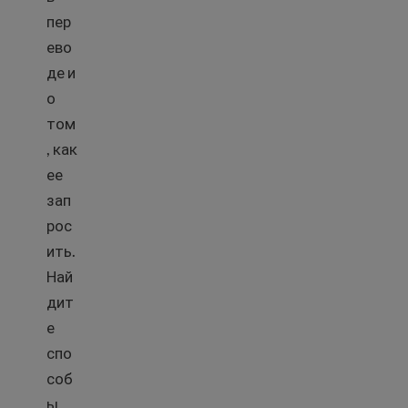
пер
ево
де и
о
том
, как
ее
зап
рос
ить.
Най
дит
е
спо
соб
ы