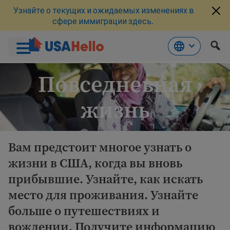
Узнайте о текущих и ожидаемых изменениях в
сфере иммиграции здесь.
Перейти
Повседневная
к
материалам
жизнь
Вам предстоит многое узнать о
жизни в США, когда вы вновь
прибывшие. Узнайте, как искать
место для проживания. Узнайте
больше о путешествиях и
вождении. Получите информацию