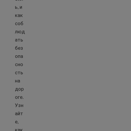
ь, и
как
соб
люд
ать
без
опа
сно
сть
на
дор
оге.
Узн
айт
е,
как