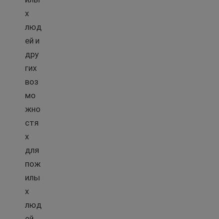
х
люд
ей и
дру
гих
воз
мо
жно
стя
х
для
пож
илы
х
люд
ей