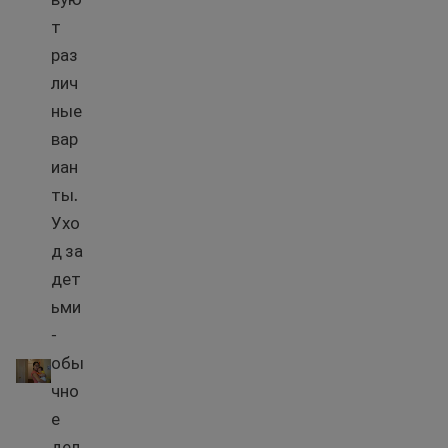
т
раз
лич
ные
вар
иан
ты.
Ухо
д за
дет
ьми
-
Варианты ухода за детьми
обы
чно
е
дел