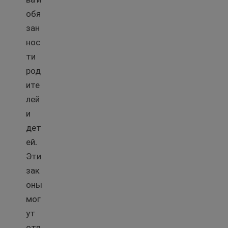
обя
зан
нос
ти
род
ите
лей
и
дет
ей.
Эти
зак
оны
мог
ут
отл