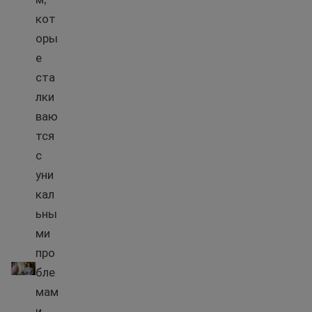
кот
оры
е
ста
лки
ваю
тся
с
уни
кал
ьны
ми
про
Помощь при домашнем насилии
бле
мам
и.