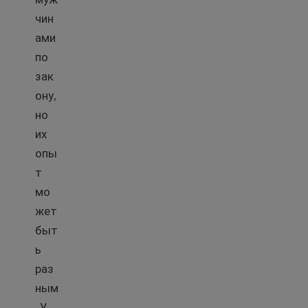
чин
ами
по
зак
ону,
но
их
опы
т
мо
жет
быт
ь
раз
ным
. У