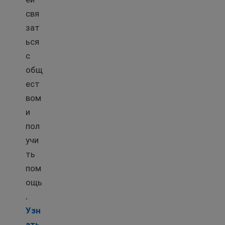
свя
зат
ься
с
общ
ест
вом
и
пол
учи
ть
пом
ощь
.
Узн
ать