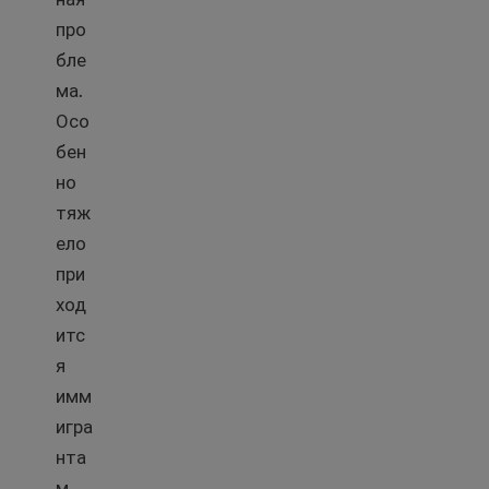
про
бле
ма.
Осо
бен
но
тяж
ело
при
ход
итс
я
имм
игра
нта
м,