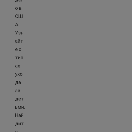
о в
СШ
А.
Узн
айт
е о
тип
ах
ухо
да
за
дет
ьми.
Най
дит
е