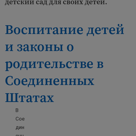
детский сад для своих детей.
Воспитание детей
и законы о
родительстве в
Соединенных
Штатах
В
Сое
дин
енн