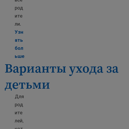
род
ите
ли.
Узн
ать
бол
Learn more about Raising children and parenting
ьше
Варианты ухода за
детьми
Для
род
ите
лей,
кот