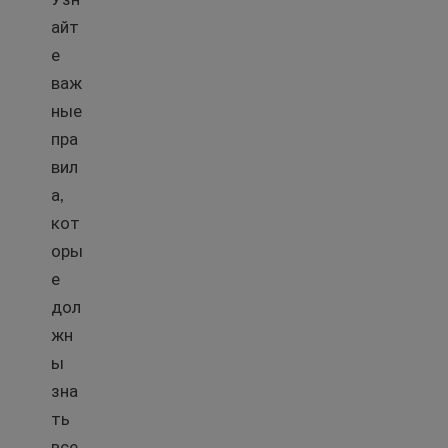
айт
е
важ
ные
пра
вил
а,
кот
оры
е
дол
жн
ы
зна
ть
все