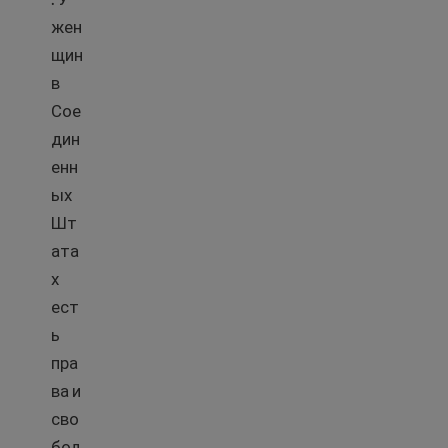
жен
щин
в
Сое
дин
енн
ых
Шт
ата
х
ест
ь
пра
ва и
сво
бод