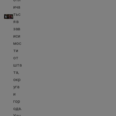
ича
Воспитание детей и законы о родительстве в Соедин
тьс
я в
зав
иси
мос
ти
от
шта
та,
окр
уга
и
гор
ода.
Узн