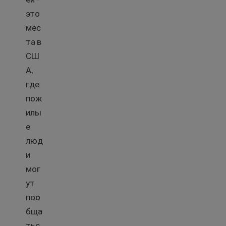
это
мес
та в
СШ
А,
где
пож
илы
е
люд
и
мог
ут
поо
бща
тьс