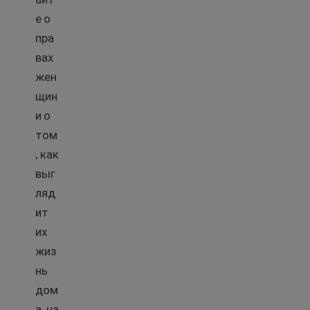
е о
пра
вах
жен
щин
и о
том
, как
выг
ляд
ит
их
жиз
нь
дом
а, на