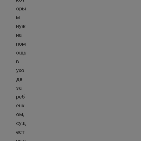
оры
м
нуж
на
пом
ощь
в
ухо
де
за
реб
енк
ом,
сущ
ест
вую