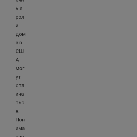
ые
рол
и
дом
а в
СШ
А
мог
ут
отл
ича
тьс
я.
Пон
има
ние