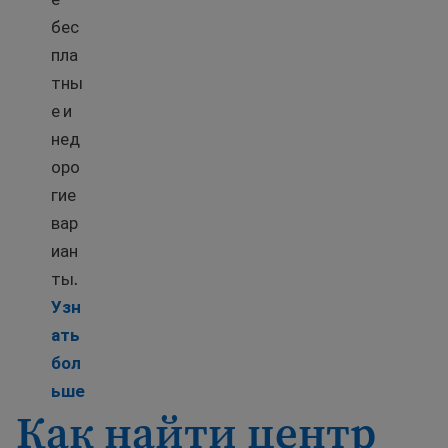
бес
пла
тны
е и
нед
оро
гие
вар
иан
ты.
Узн
ать
бол
Learn more about Childcare options
ьше
Как найти центр