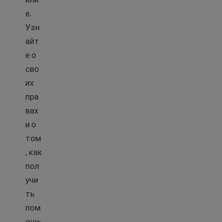
е.
Узн
айт
е о
сво
их
пра
вах
и о
том
, как
пол
учи
ть
пом
ощь