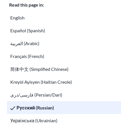
Read this page in:
ия
нео
English
бхо
Español (Spanish)
дим
о
العربية (Arabic)
пре
дпр
Français (French)
иня
简体中文 (Simplified Chinese)
ть в
слу
Kreyòl Ayisyen (Haitian Creole)
чае
فارسی/دری (Persian/Dari)
сме
рти
Русский (Russian)
чел
ове
Українська (Ukrainian)
ка в