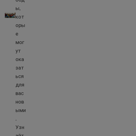
ы,
Понимание прав и ролей женщин в США.
кот
оры
е
мог
ут
ока
зат
ься
для
вас
нов
ыми
.
Узн
айт