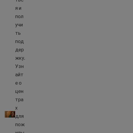
я и
пол
учи
ть
под
дер
жку.
Узн
айт
е о
цен
тра
Как найти центр для пожилых людей и другая информ
х
для
пож
илы