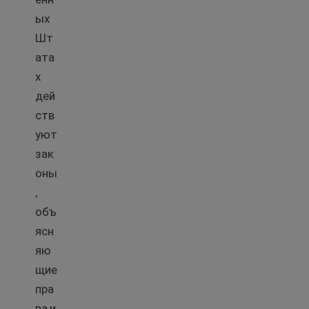
ых
Шт
ата
х
дей
ств
уют
зак
оны
,
объ
ясн
яю
щие
пра
ва и