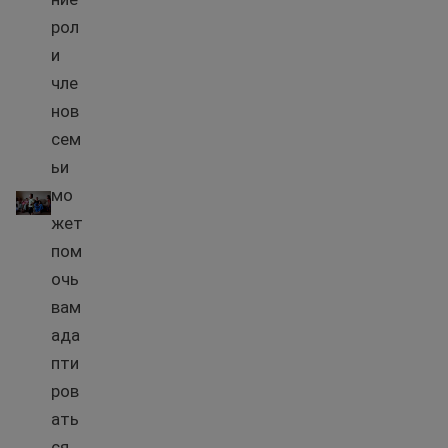
рол
и
чле
нов
сем
ьи
Семейные роли в США
мо
жет
пом
очь
вам
ада
пти
ров
ать
ся.