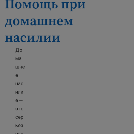
Помощь при
домашнем
насилии
До
ма
шне
е
нас
или
е —
это
сер
ьез
ная