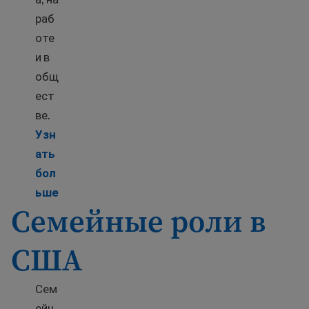
раб
оте
и в
общ
ест
ве.
Узн
ать
бол
Learn more about Understanding rights and role
ьше
Семейные роли в
США
Сем
ейн