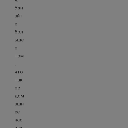
Узн
айт
е
бол
ьше
о
том
,
что
так
ое
дом
ашн
ее
нас
или