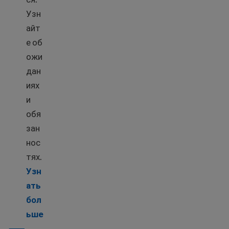
Узн
айт
е об
ожи
дан
иях
и
обя
зан
нос
тях.
Узн
ать
бол
Learn more about Family roles in the USA
ьше