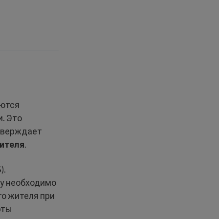
яются
. Это
дтверждает
жителя
.
).
ту необходимо
го жителя при
рты