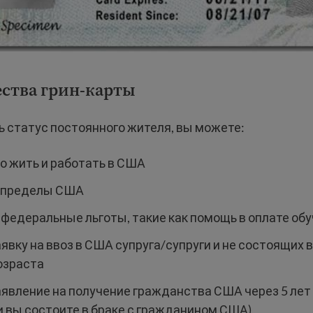
ства грин-карты
ть статус постоянного жителя, вы можете:
о жить и работать в США
 пределы США
 федеральные льготы, такие как помощь в оплате обу
явку на ввоз в США супруга/супруги и не состоящих 
озраста
аявление на получение гражданства США через 5 лет 
ли вы состоите в браке с гражданином США)