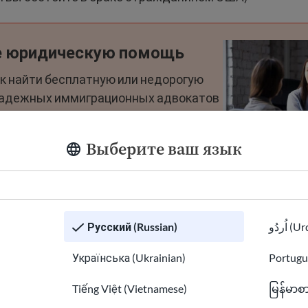
е юридическую помощь
ак найти бесплатную или недорогую
надежных иммиграционных адвокатов
 представителей.
Выберите ваш язык
Русский (Russian)
اُردُو 
Українська (Ukrainian)
Portugu
Tiếng Việt (Vietnamese)
မြန်မာစ