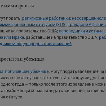
е иммигранты
гут подать:
религиозные работники
;
несовершенноле
иммиграционным статусом (SIJS)
;
граждане Афганис
авшие на правительство США;
переводчики и устные 
на или Ирака
, работавшие на правительство США;
ра
дники международных организаций
.
просители убежища
ца, получившие убежище
, могут подать заявление на 
ия соответствующего статуса. И те и другие должны
одного года — только после этого их заявление мож
 этом беженцы обязаны подать заявление на грин-ка
ия статуса.