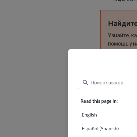
Найдит
Узнайте, к
помощь у 
и законных
Начать
Read this page in:
English
Español (Spanish)