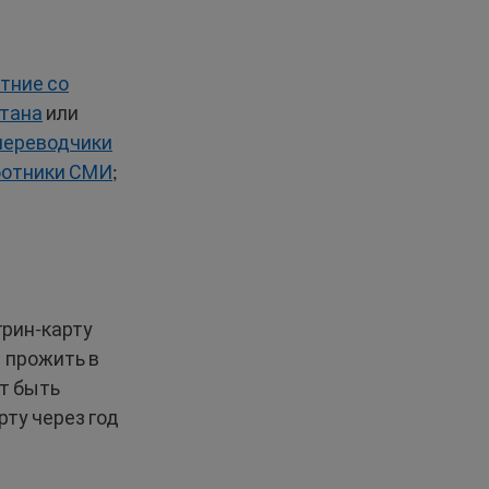
тние со
тана
или
переводчики
ботники СМИ
;
грин-карту
 прожить в
ет быть
рту через год