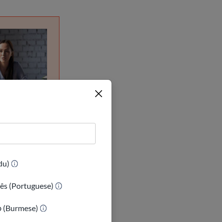
(Urdu)
ês (Portuguese)
ာ (Burmese)