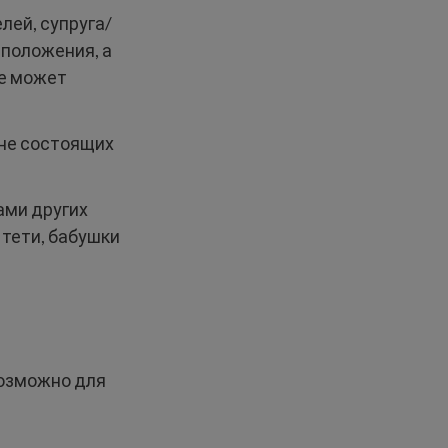
лей, супруга/
 положения, а
же может
не состоящих
ами других
 тети, бабушки
возможно для