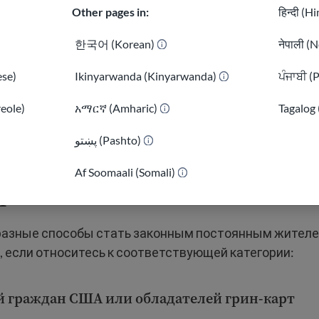
Other pages in:
हिन्दी (H
한국어 (Korean)
नेपाली (N
se)
Ikinyarwanda (Kinyarwanda)
ਪੰਜਾਬੀ (
reole)
አማርኛ (Amharic)
Tagalog 
پښتو (Pashto)
ет подать заявление на пол
)
Af Soomaali (Somali)
арты?
азные способы стать законным постоянным жителе
, если относитесь к соответствующей категории:
 граждан США или обладателей грин-карт