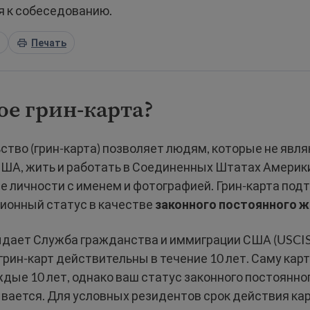
я к собеседованию.
Печать
ое грин-карта?
ство (грин-карта) позволяет людям, которые не явл
ША, жить и работать в Соединенных Штатах Америки
е личности с именем и фотографией. Грин-карта по
ионный статус в качестве
законного постоянного 
ыдает Служба гражданства и иммиграции США (USCIS
рин-карт действительны в течение 10 лет. Саму кар
дые 10 лет, однако ваш статус законного постоянно
ывается. Для условных резидентов срок действия ка