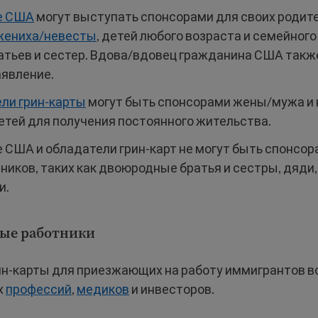
е США
могут выступать спонсорами для своих родите
жениха/невесты
, детей любого возраста и семейного
атьев и сестер. Вдова/вдовец гражданина США так
аявление.
ли грин-карты
могут быть спонсорами жены/мужа и 
детей для получения постоянного жительства.
 США и обладатели грин-карт не могут быть спонсор
ников, таких как двоюродные братья и сестры, дяди,
и.
ые работники
ин-карты для приезжающих на работу иммигрантов 
х
профессий
,
медиков
и инвесторов.