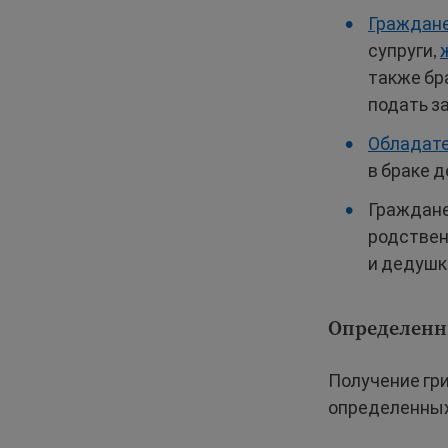
Граждан
супруги,
также бр
подать з
Обладате
в браке 
Граждане
родствен
и дедушк
Определенн
Получение гр
определенны