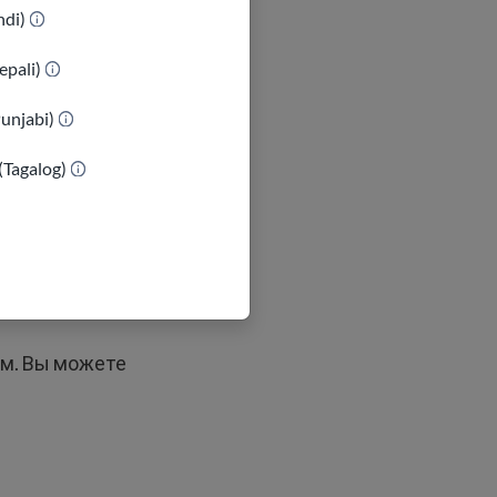
indi)
epali)
Punjabi)
(Tagalog)
учение
м. Вы можете