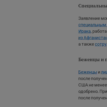
Специальны
Заявление мо
специальным 
Ирака
, работ
из Афганиста
а также
сотру
Беженцы и 
Беженцы
и
ли
после получен
США не менее 
одобрено. При
после получен