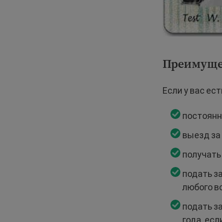
Преимуще
Если у вас ес
постоянн
выезд за
получать
подать за
любого в
подать з
года, ес