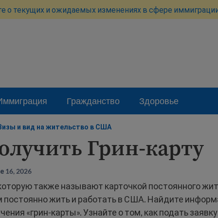
те о текущих и ожидаемых изменениях в сфере иммиграции
Иммиграция
Гражданство
Здоровье
Визы и вид на жительство в США
олучить Грин-карту
 16, 2026
 которую также называют карточкой постоянного жит
м постоянно жить и работать в США. Найдите информ
чения «грин-карты». Узнайте о том, как подать заявку 