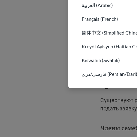
العربية (Arabic)
Français (French)
简体中文 (Simplified Chine
Kreyòl Ayisyen (Haitian C
Kiswahili (Swahili)
Кто мож
فارسی/دری (Persian/Dari
грин-к
Существуют р
подать заявку
Члены семей