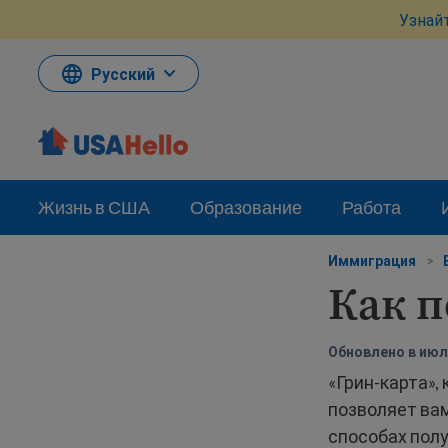
Перейти
Узнай
к
материалам
Русский
Жизнь в США
Образование
Работа
Иммиграция
>
Как п
Обновлено в июле
«Грин-карта»,
позволяет ва
способах полу