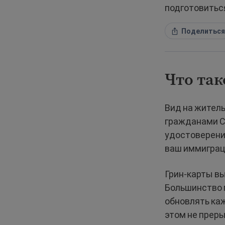
подготовитьс
Поделиться
Что так
Вид на житель
гражданами С
удостоверени
ваш иммиграц
Грин-карты в
Большинство г
обновлять каж
этом не прер