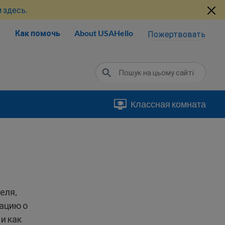
 здесь.
Как помочь
About USAHello
Пожертвовать
Классная комната
еля,
ацию о
и как