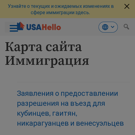
Узнайте о текущих и ожидаемых изменениях в
сфере иммиграции здесь.
Перейти
Карта сайта
к
материалам
Иммиграция
Заявления о предоставлении
разрешения на въезд для
кубинцев, гаитян,
никарагуанцев и венесуэльцев