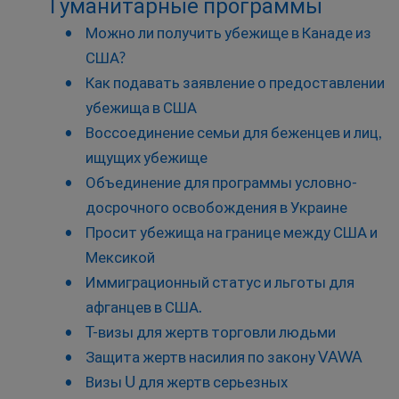
Гуманитарные программы
Можно ли получить убежище в Канаде из
США?
Как подавать заявление о предоставлении
убежища в США
Воссоединение семьи для беженцев и лиц,
ищущих убежище
Объединение для программы условно-
досрочного освобождения в Украине
Просит убежища на границе между США и
Мексикой
Иммиграционный статус и льготы для
афганцев в США.
T-визы для жертв торговли людьми
Защита жертв насилия по закону VAWA
Визы U для жертв серьезных