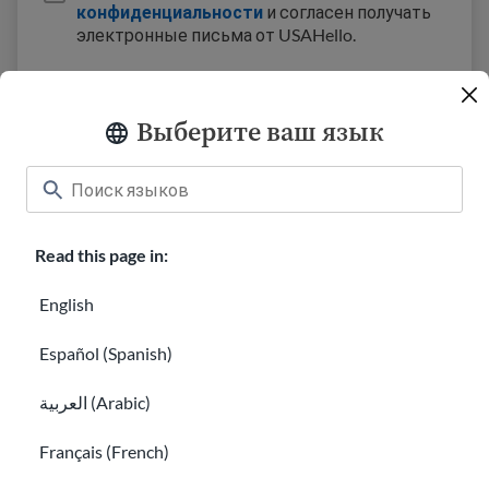
конфиденциальности
и согласен получать
электронные письма от USAHello.
Выберите ваш язык
Классная комната
About USAHello
Как помочь
Read this page in:
Карьера в USAHello
Пожертвовать
English
Español (Spanish)
العربية (Arabic)
Політика конфіденційності
Français (French)