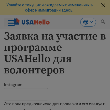
Узнайте о текущих и ожидаемых изменениях в
сфере иммиграции здесь.
Заявка на участие в
Перейти
к
материалам
программе
USAHello для
волонтеров
Instagram
Это поле предназначено для проверки и его следует