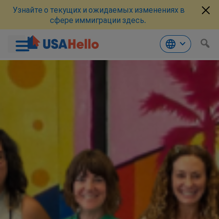
Узнайте о текущих и ожидаемых изменениях в
сфере иммиграции здесь.
Перейти
к
материалам