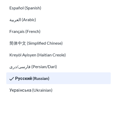
Карьера в USAHello
Español (Spanish)
Станьте нашим волонтером
العربية (Arabic)
Годовые отчеты
Français (French)
привет@usahello.org
简体中文 (Simplified Chinese)
Фейсбук Мессенджер
Kreyòl Ayisyen (Haitian Creole)
فارسی/دری (Persian/Dari)
Подпишитесь на нашу новостную
Русский (Russian)
рассылку!
Українська (Ukrainian)
Tiếng Việt (Vietnamese)
Other pages in: