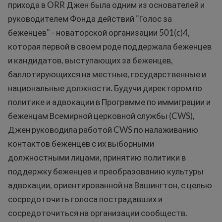
прихода в ORR Джен была одним из основателей и
руководителем Фонда действий "Голос за
беженцев" - новаторской организации 501(c)4,
которая первой в своем роде поддержала беженцев
и кандидатов, выступающих за беженцев,
баллотирующихся на местные, государственные и
национальные должности. Будучи директором по
политике и адвокации в Программе по иммиграции и
беженцам Всемирной церковной службы (CWS),
Джен руководила работой CWS по налаживанию
контактов беженцев с их выборными
должностными лицами, принятию политики в
поддержку беженцев и преобразованию культуры
адвокации, ориентированной на Вашингтон, с целью
сосредоточить голоса пострадавших и
сосредоточиться на организации сообществ.