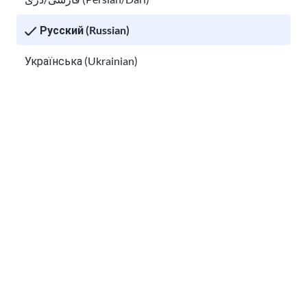
Русский (Russian)
Українська (Ukrainian)
Я прочитал
информацию о
конфиденциальности
и согласен получать
Tiếng Việt (Vietnamese)
электронные письма от USAHello.
Other pages in:
한국어 (Korean)
Ikinyarwanda (Kinyarwanda)
Классная комната
About USAHello
Как помочь
Kiswahili (Swahili)
Карьера в USAHello
Пожертвовать
አማርኛ (Amharic)
پښتو (Pashto)