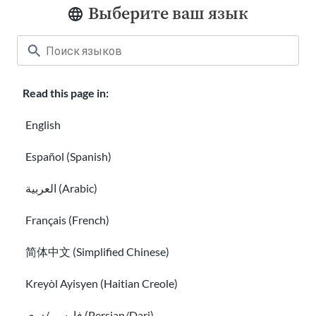
Выберите ваш язык
Пожертвовать
Приветственные футболки
Карьера в USAHello
Read this page in:
Станьте нашим волонтером
English
Годовые отчеты
Español (Spanish)
привет@usahello.org
العربية (Arabic)
Фейсбук Мессенджер
Français (French)
简体中文 (Simplified Chinese)
Подпишитесь на нашу новостную
Kreyòl Ayisyen (Haitian Creole)
рассылку!
فارسی/دری (Persian/Dari)