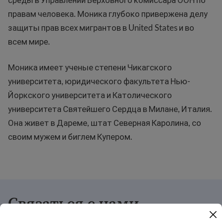
правам человека. Моника глубоко привержена делу
защиты прав всех мигрантов в United States и во
всем мире.
Моника имеет ученые степени Чикагского
университета, юридического факультета Нью-
Йоркского университета и Католического
университета Святейшего Сердца в Милане, Италия.
Она живет в Дареме, штат Северная Каролина, со
своим мужем и биглем Купером.
Связаться с нами