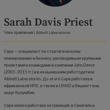
Sarah Davis Priest
Член правления | Abbott Laboratories
Сара — специалист по стратегическому
планированию и бизнесу, руководившая крупными
проектами и командами в компании John Deere
(2001–2015 гг.) и в ее нынешнем работодателе
Abbott Laboratories. До этого Сара работала в
африканской НПО, а также в USAID в Вашингтоне,
округ Колумбия.
Сара жила и работала за границей, в Сенегале и