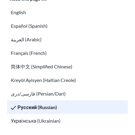
Годовые отчеты
English
привет@usahello.org
Español (Spanish)
Фейсбук Мессенджер
العربية (Arabic)
Français (French)
Подпишитесь на нашу новостную
简体中文 (Simplified Chinese)
рассылку!
Kreyòl Ayisyen (Haitian Creole)
فارسی/دری (Persian/Dari)
Русский (Russian)
Я прочитал
информацию о
конфиденциальности
и согласен получать
Українська (Ukrainian)
электронные письма от USAHello.
Tiếng Việt (Vietnamese)