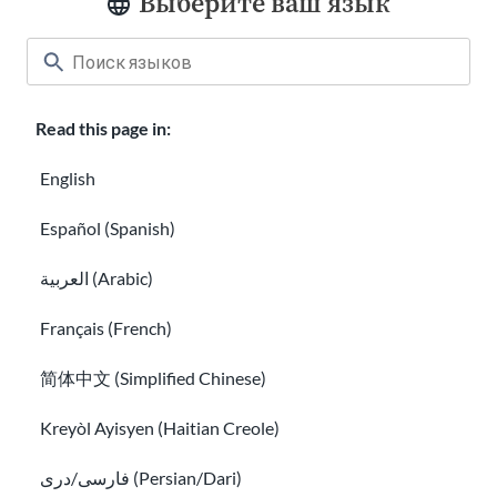
Выберите ваш язык
Информация о вакцинации для
иммигрантов
Каков уровень образования в США?
Read this page in:
English
Español (Spanish)
العربية (Arabic)
Français (French)
Каков уровень образования в США?
简体中文 (Simplified Chinese)
Кто входит в состав школьного персонала школы м
Kreyòl Ayisyen (Haitian Creole)
فارسی/دری (Persian/Dari)