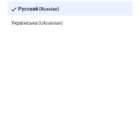
Русский (Russian)
Українська (Ukrainian)
Tiếng Việt (Vietnamese)
Other pages in:
Кто входит в состав школьного персонала
школы моего ребенка?
한국어 (Korean)
Помогите своему ребенку в школе
Ikinyarwanda (Kinyarwanda)
Kiswahili (Swahili)
አማርኛ (Amharic)
پښتو (Pashto)
Af Soomaali (Somali)