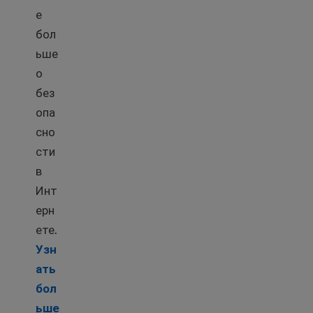
е
бол
ьше
о
без
опа
сно
сти
в
Инт
ерн
ете.
Узн
ать
бол
Learn more about Basic computer skills & intern
ьше