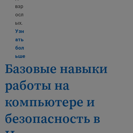
взр
осл
ых.
Узн
ать
бол
Learn more about Adult education
ьше
Базовые навыки
работы на
компьютере и
безопасность в