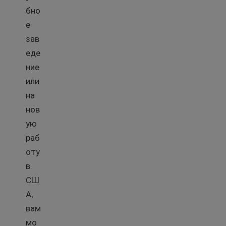
бно
е
зав
еде
ние
или
на
нов
ую
раб
оту
в
СШ
А,
вам
мо