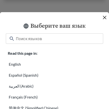
Классная комната
About USAHello
Как помочь
Выберите ваш язык
Карьера в USAHello
Пожертвовать
Read this page in:
Політика конфіденційності
English
Español (Spanish)
GED® является зарегистрированной торговой маркой,
принадлежащей Американскому совету по образованию, и
контролируется компанией GED Testing Service LLC по
العربية (Arabic)
лицензии. Дополнительная информация доступна по ссылке
ged.com
Français (French)
Вы можете копировать и распространять материалы
简体中文 (Simplified Chinese)