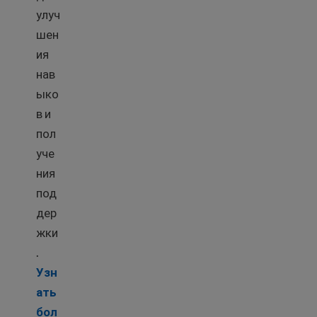
улуч
шен
ия
нав
ыко
в и
пол
уче
ния
под
дер
жки
.
Узн
ать
бол