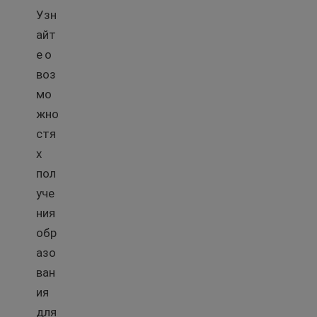
Узн
айт
е о
воз
мо
жно
стя
х
пол
уче
ния
обр
азо
ван
ия
для