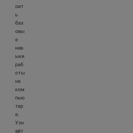
оит
ь
баз
овы
е
нав
ыки
раб
оты
на
ком
пью
тер
е.
Узн
айт