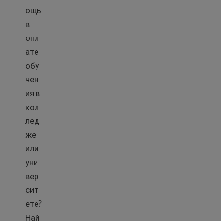
ощь
в
опл
ате
обу
чен
ия в
кол
лед
же
или
уни
вер
сит
ете?
Най