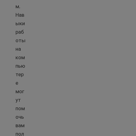
м.
Нав
ыки
раб
оты
на
ком
пью
тер
е
мог
ут
пом
очь
вам
пол