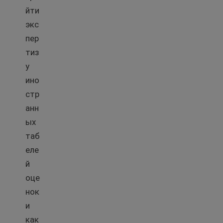
йти
экс
пер
тиз
у
ино
стр
анн
ых
таб
еле
й
оце
нок
и
как