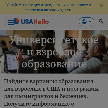
Узнайте о текущих и ожидаемых изменениях в
сфере иммиграции здесь.
Перейти
Университетское
к
материалам
и взрослое
образование
Найдите варианты образования
для взрослых в США и программы
для иммигрантов и беженцев.
Получите информацию о