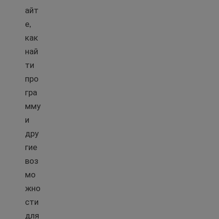
айт
е,
как
най
ти
про
гра
мму
и
дру
гие
воз
мо
жно
сти
для