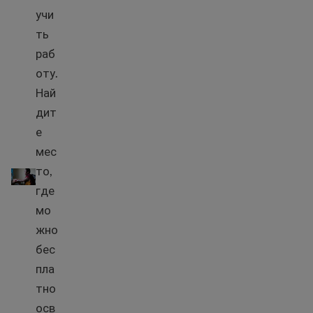
учи
ть
раб
оту.
Най
дит
е
мес
Базовые навыки работы на компьютере и безопасност
то,
где
мо
жно
бес
пла
тно
осв