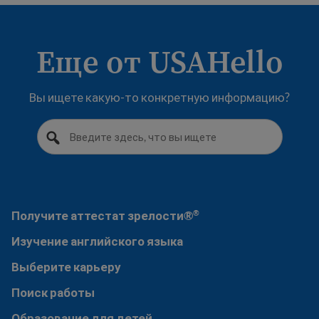
Еще от USAHello
Вы ищете какую-то конкретную информацию?
Get your GED
®
Получите аттестат зрелости®
®
Изучение английского языка
Изучение английского языка
Выберите карьеру
Выберите карьеру
Поиск работы
Поиск работы
Образование для детей
Образование для детей