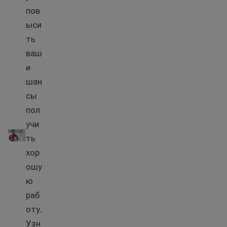
пов
ыси
ть
ваш
и
шан
сы
пол
Программы профессиональной подготовки
учи
ть
хор
ошу
ю
раб
оту.
Узн