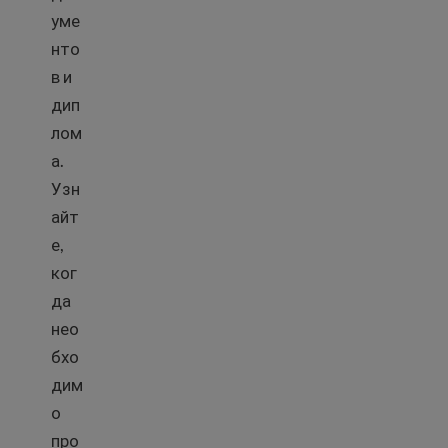
уме
нто
в и
дип
лом
а.
Узн
айт
е,
ког
да
нео
бхо
дим
о
про