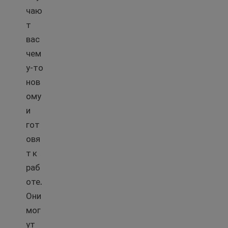
чаю
т
вас
чем
у-то
нов
ому
и
гот
овя
т к
раб
оте.
Они
мог
ут