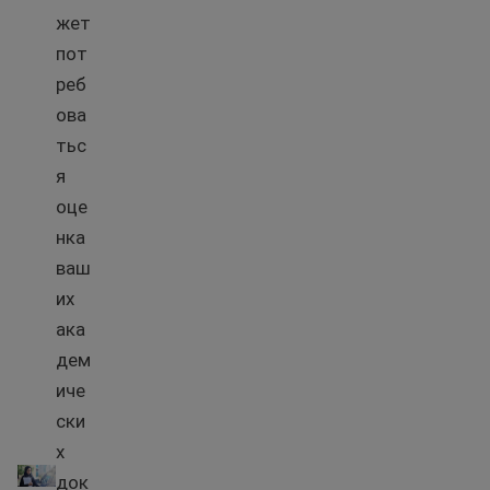
жет
пот
реб
ова
тьс
я
оце
нка
ваш
их
ака
дем
иче
ски
х
Перевод иностранных транскриптов
док