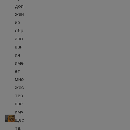
дол
жен
ие
обр
азо
ван
ия
име
ет
мно
жес
тво
пре
Образование для взрослых
иму
щес
тв.