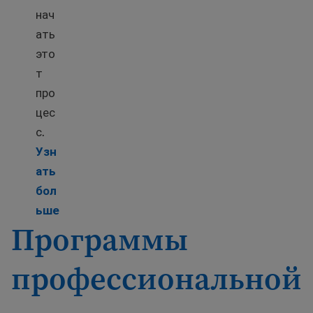
нач
ать
это
т
про
цес
с.
Узн
ать
бол
Learn more about Transfer foreign transcripts
ьше
Программы
профессиональной