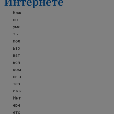
Интернете
Важ
но
уме
ть
пол
ьзо
ват
ься
ком
пью
тер
ом и
Инт
ерн
ето