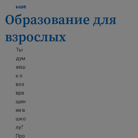
Learn more about Job training programs
ьше
Образование для
взрослых
Ты
дум
аеш
ь о
воз
вра
щен
ии в
шко
лу?
Про