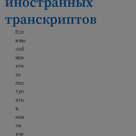
иностранных
транскриптов
Есл
и вы
соб
ира
ете
сь
пос
туп
ать
в
нов
ое
уче