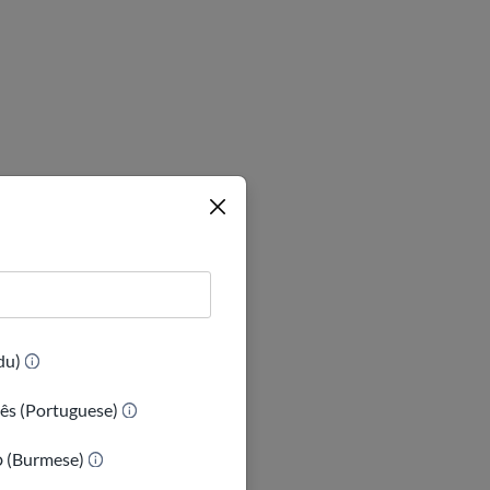
(Urdu)
ês (Portuguese)
ာ (Burmese)