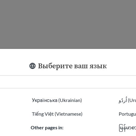
 is GED
?
®
Выберите ваш язык
Українська (Ukrainian)
اُردُو 
Tiếng Việt (Vietnamese)
Portugu
Other pages in:
မြန်မာစ