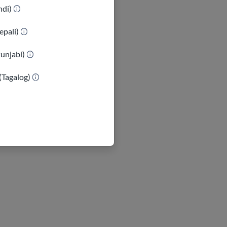
indi)
epali)
Punjabi)
(Tagalog)