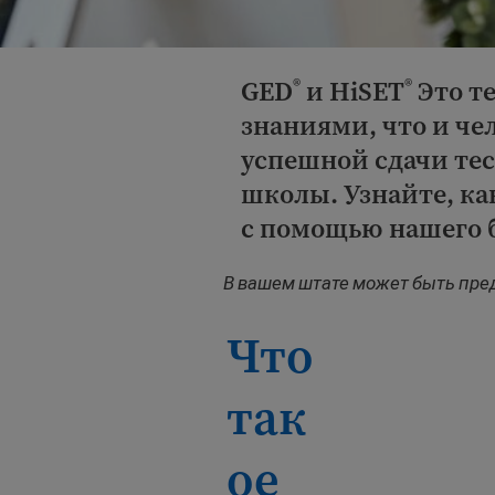
GED
и HiSET
Это т
®
®
знаниями, что и ч
успешной сдачи те
школы. Узнайте, к
с помощью нашего б
В вашем штате может быть пред
Что
так
ое