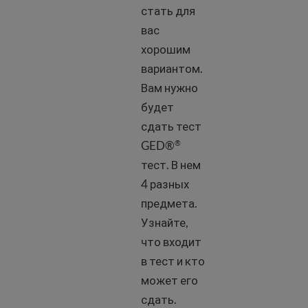
стать для
вас
хорошим
вариантом.
Вам нужно
будет
сдать тест
GED®
®
тест. В нем
4 разных
предмета.
Узнайте,
что входит
в тест и кто
может его
сдать.