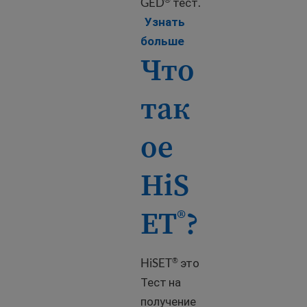
GED
тест.
Узнать
Learn more about Wher
больше
Что
так
ое
HiS
ET
?
®
HiSET
это
®
Тест на
получение