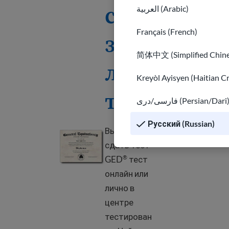
стат
العربية (Arabic)
Français (French)
зре
简体中文 (Simplified Chine
лос
Kreyòl Ayisyen (Haitian C
ти®
®
فارسی/دری (Persian/Dari
Русский (Russian)
Вы можете
Where and how to get a GED
®
сдать тест
GED
тест
®
онлайн или
лично в
центре
тестирован