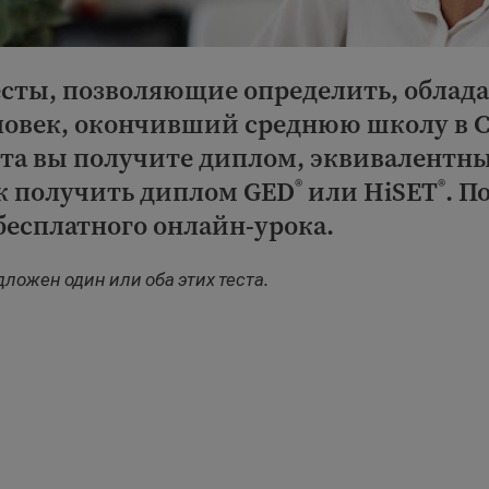
есты, позволяющие определить, облада
еловек, окончивший среднюю школу в 
ста вы получите диплом, эквивалентн
ак получить диплом GED
или HiSET
. П
®
®
есплатного онлайн-урока.
ложен один или оба этих теста.