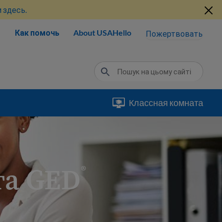
 здесь.
Как помочь
About USAHello
Пожертвовать
Классная комната
та GED
®