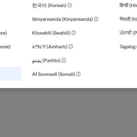
한국어 (Korean)
हिन्दी (H
Ikinyarwanda (Kinyarwanda)
नेपाली (N
se)
Kiswahili (Swahili)
ਪੰਜਾਬੀ (
reole)
አማርኛ (Amharic)
Tagalog 
پښتو (Pashto)
)
Af Soomaali (Somali)