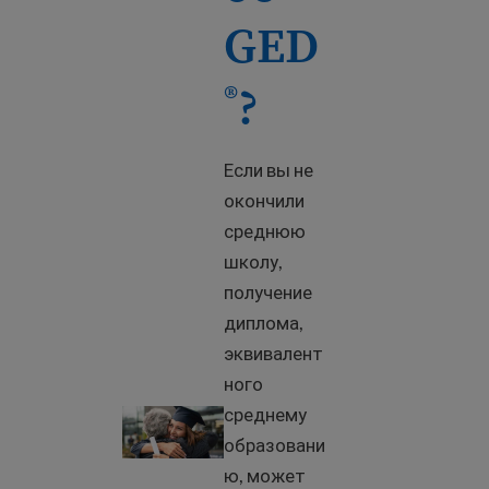
GED
?
®
Если вы не
окончили
среднюю
школу,
получение
диплома,
эквивалент
ного
среднему
What is GED
?
®
образовани
ю, может