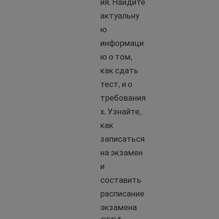
ия. Найдите
актуальну
ю
информаци
ю о том,
как сдать
тест, и о
требования
х. Узнайте,
как
записаться
на экзамен
и
составить
расписание
экзамена
®