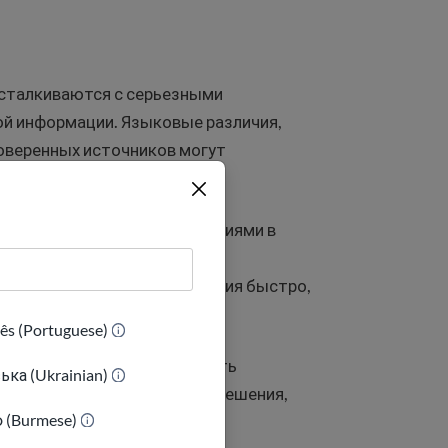
сталкиваются с серьезными
ой информации. Языковые различия,
оверенных источников могут
губляются быстрыми изменениями в
ацией и возросшей
ся принимать важные решения быстро,
ês (Portuguese)
ение, последствия могут быть
ька (Ukrainian)
нность мошенничеству или решения,
ာ (Burmese)