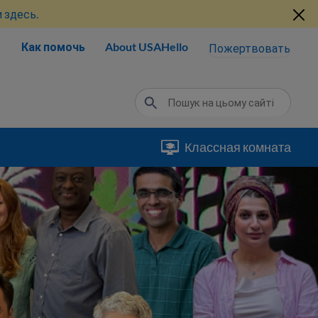
 здесь.
Как помочь
About USAHello
Пожертвовать
Классная комната