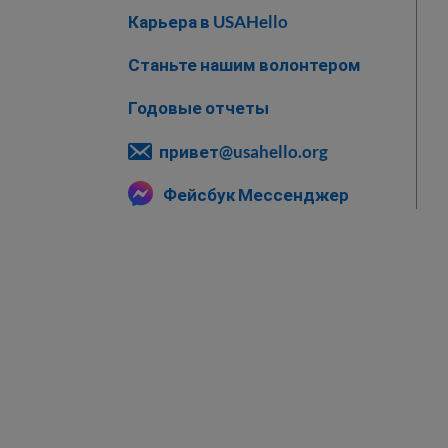
Карьера в USAHello
Станьте нашим волонтером
Годовые отчеты
привет@usahello.org
Фейсбук Мессенджер