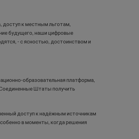
, доступ к местным льготам,
ние будущего, наши цифровые
дятся, - с ясностью, достоинством и
рмационно-образовательная платформа,
 Соединенные Штаты получить
ченный доступ к надёжным источникам
особенно в моменты, когда решения