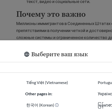
текст, видео и социальные сети.
Почему это важно
Миллионы иммигрантов в Соединенных Штатах 
препятствиями в получении четкой и достоверн
сложные системы и ограниченное количество д
затруднить даже базовые решения.
Выберите ваш язык
В современных условиях эти вызовы часто усу
политике, широко распространенной дезинформ
неопределённостью. Людям может понадобить
часто без доступа к личной поддержке.
Tiếng Việt (Vietnamese)
Portugu
Когда информация неясна или вводит в заблужд
Other pages in:
Українс
реальными: упущенные возможности, подверже
한국어 (Korean)
မြန်မာစ
принятые без полного понимания рисков.