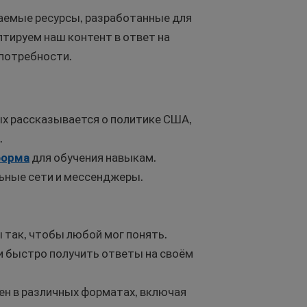
аемые ресурсы, разработанные для
птируем наш контент в ответ на
 потребности.
рых рассказывается о политике США,
.
форма
для обучения навыкам.
льные сети и мессенджеры.
 так, чтобы любой мог понять.
и быстро получить ответы на своём
ен в различных форматах, включая