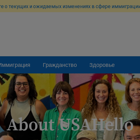
те о текущих и ожидаемых изменениях в сфере иммиграции
Иммиграция
Гражданство
Здоровье
About USAHello