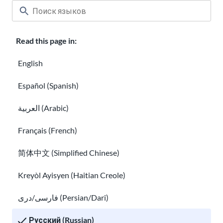
Read this page in:
English
Español (Spanish)
العربية (Arabic)
Français (French)
简体中文 (Simplified Chinese)
Kreyòl Ayisyen (Haitian Creole)
فارسی/دری (Persian/Dari)
Русский (Russian)