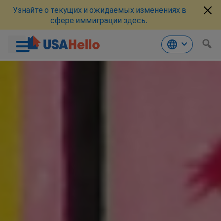
Узнайте о текущих и ожидаемых изменениях в
сфере иммиграции здесь.
Перейти
к
материалам