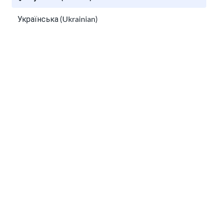
Українська (Ukrainian)
Tiếng Việt (Vietnamese)
Other pages in:
한국어 (Korean)
Ikinyarwanda (Kinyarwanda)
Kiswahili (Swahili)
አማርኛ (Amharic)
پښتو (Pashto)
Af Soomaali (Somali)
اُردُو (Urdu)