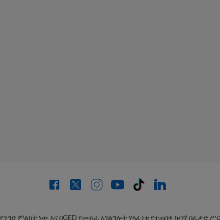
 የንግድ ምልክት ነው እና በGED የሙከራ አገልግሎት ሃላፊነቱ የተጠበቀ ኩባኛ በፈቃድ 