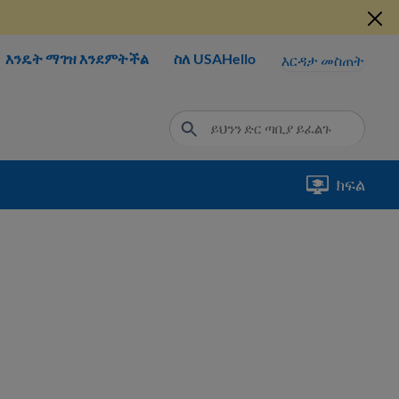
እንዴት ማገዝ እንደምትችል
ስለ USAHello
እርዳታ መስጠት
ክፍል