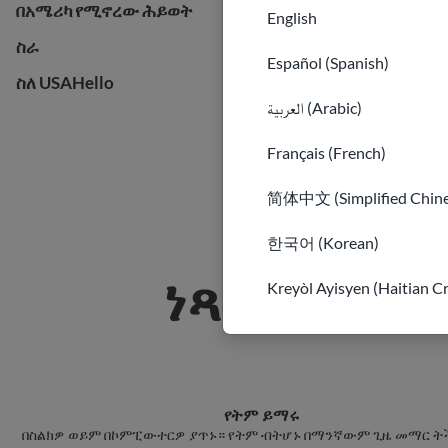
በአሜሪካ የሚኖረው ሕይወት
በአሜሪካ የሚኖረው ሕይወት
English
ስራ
ስራ
Español (Spanish)
ስለ USAHello
ስለ USAHello
العربية (Arabic)
Français (French)
简体中文 (Simplified Chine
한국어 (Korean)
ነጻ የሆነ የ
Kreyòl Ayisyen (Haitian C
የትም ይማሩ
በስልክዎ ወይም በኮምፒውተርዎ ያጥኑ። የትም ብትሆኑ በማንኛውም ጊዜ መማር ት