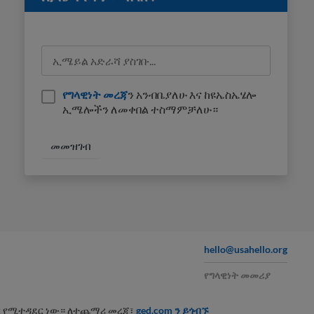
የግላዊነት መረጃ
ን አንብቤያለሁ እና ከዩኤስኤሄሎ
ኢሜሎችን ለመቀበል ተስማምቻለሁ።
hello@usahello.org
የግላዊነት መመሪያ
ሥር የሚተዳደር ነው። ለተጨማሪ መረጃ፣
ged.com ን ይጎብኙ