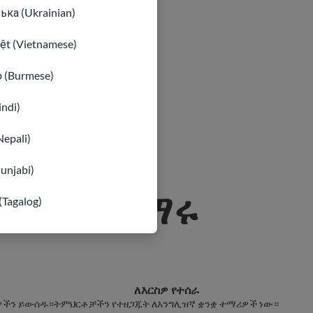
ька (Ukrainian)
iệt (Vietnamese)
ာ (Burmese)
indi)
Nepali)
Punjabi)
ትምህርት ይማሩ
(Tagalog)
ለእርስዎ የተሰራ
ቄዎችን ይውሰዱ።
ትምህርቶቻችን የተዘጋጁት ለእንግሊዝኛ ቋንቋ ተማሪዎች ነው።