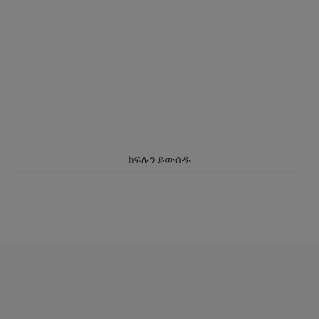
GED
ክፍል
®
ለGED
ዲፕሎማዎ በመስመር ላይ ይማሩ። በሁለተኛ ደረጃ
®
ዲፕሎማ፣ ኮሌጅ መግባት ወይም የተሻለ ስራ ማግኘት ትችላለህ።
ክፍሉን ይውሰዱ