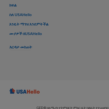
ክፍል
ስለ USAHello
እንዴት ማገዝ እንደምትችል
ሙያዎች በUSAHello
እርዳታ መስጠት
GED® በአሜሪካ የትምህርት ምክር ቤት ባለቤት የተመዘገበ