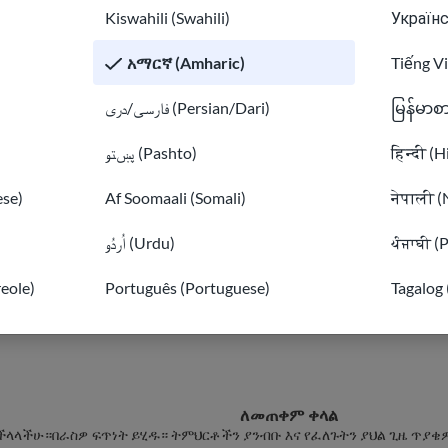
Kiswahili (Swahili)
Українс
አማርኛ (Amharic)
Tiếng V
فارسی/دری (Persian/Dari)
မြန်မာစ
پښتو (Pashto)
हिन्दी (H
se)
Af Soomaali (Somali)
नेपाली (
اُردُو (Urdu)
ਪੰਜਾਬੀ (
መስመር ላይ(ኦንላይን) 
reole)
Português (Portuguese)
Tagalog 
ለመጠቀም ቀላል
ችላላችሁ።
በራስዎ ፍጥነት ይሂዱ። ትምህርቶችን ያንብቡ እና የፈለጉትን ያህል ጊዜ ጥያ