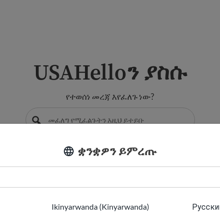
USAHelloን ያስሱ
የተወሰነ መረጃ እየፈለጉ ነው?
ቋንቋዎን ይምረጡ
Ikinyarwanda (Kinyarwanda)
Русский