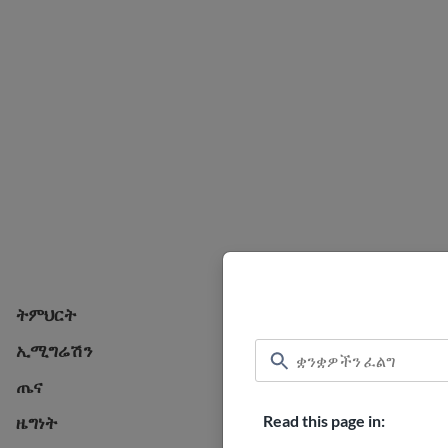
ትምህርት
ትምህርት
ኢሚግሬሽን
ኢሚግሬሽን
ጤና
ጤና
Read this page in:
ዜግነት
ዜግነት