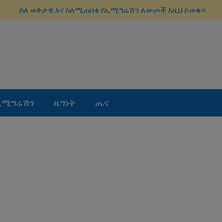
ስለ ወቅታዊ እና ስለሚጠበቁ የኢሚግሬሽን ለውጦች እዚህ ይወቁ።
ኢሚግሬሽን
ዜግነት
ጤና