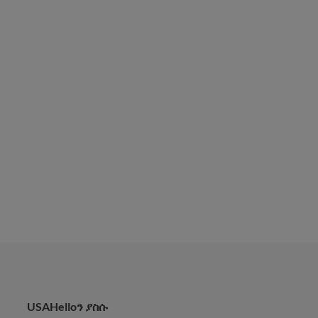
USAHelloን ያስሱ