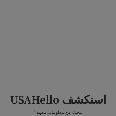
ي
تعتم
د
عليه
ا
مجت
معا
ت
المه
اجر
ين
استكشف USAHello
تبحث عن معلومات معينة؟