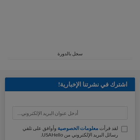
فصل GED
ادرس للحصول على شهادة GED
عبر الإنترنت. مع
®
شهادة الثانوية العامة، يمكنك الذهاب إلى الكلية أو
الحصول على وظيفة أفضل.
سجل بالدورة
اشترك في نشرتنا الإخبارية!
لقد قرأت
معلومات الخصوصية
وأوافق على تلقي
رسائل البريد الإلكتروني من USAHello.