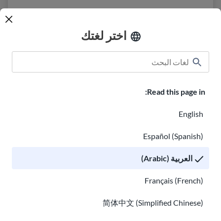
اختر لغتك
الفصول الدراسية
USAHello نبذة عن
كيفية المساعدة
Read this page in:
وظائف في USAHello
التبرع
English
Español (Spanish)
سياسة الخصوصية
العربية (Arabic)
‫®GED هي علامة تجارية مسجلة مملوكة من قبل المجلس الأمريكي
Français (French)
للتعليم وتديرها GED Testing Service LLC بموجب ترخيص. لمزيد من
المعلومات، يرجى زيارة
ged.com
简体中文 (Simplified Chinese)
يمكنكم نسخ مواد
USAHello
وإعادة توزيعها بموجب رخصة المشاع