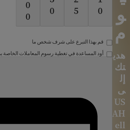
0
و
0
5
0
0
م
قم بهذا التبرع على شرف شخص ما
هدي
أود المساعدة في تغطية رسوم المعاملات الخاصة ب
تك
إل
ى
US
AH
ell