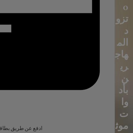
o
تزو
د
الم
هاج
ري
ن
بأد
وا
ت
موث
ادفع عن طريق بطاقة 