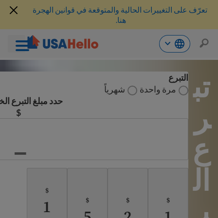
تعرّف على التغييرات الحالية والمتوقعة في قوانين الهجرة
هنا.
خطي
تب
لى
التبرع
لمحتوى
مرة واحدة
شهرياً
حدد مبلغ التبرع ال
ر
$
ع
ال
$
ي
$
$
$
1
5
2
1