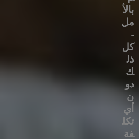
بالأ
مل
-
كل
ذل
ك
دو
ن
أي
تكل
فة