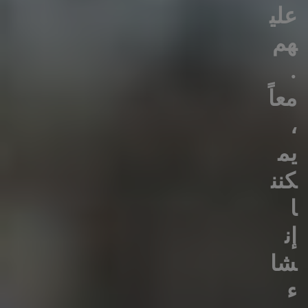
علي
هم
.
معاً
،
يم
كنن
ا
إن
شا
ء