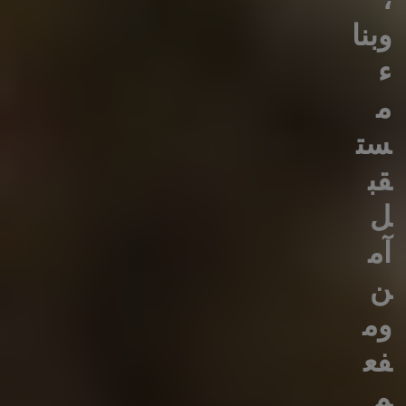
وبنا
ء
م
ست
قب
ل
آم
ن
وم
فع
م