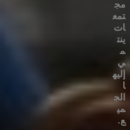
مج
تمع
ات
ينت
م
ي
إليه
ا
الج
مي
ع.