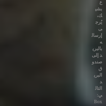
ع
بشي
ك،
يُرج
ى
إرسال
ه
بالبري
د إلى
صندو
ق
البري
د
التال
ي:
Box