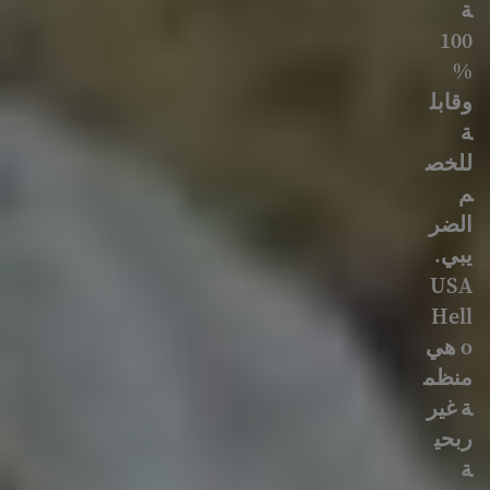
ة
100
%
وقابل
ة
للخص
م
الضر
يبي.
USA
Hell
o هي
منظم
ة غير
ربحي
ة