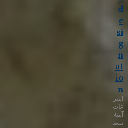
التبر
عات
آمنة
بنسب