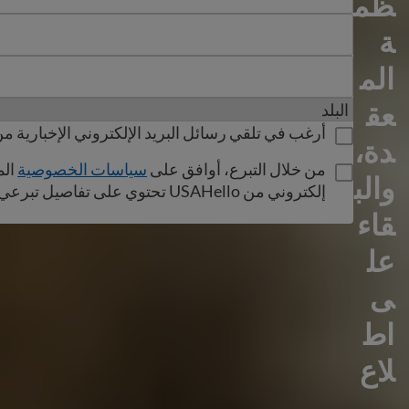
ظم
ولاية
ة
الرمز البريدي
الم
عق
رقم الهاتف
أرغب في تلقي رسائل البريد الإلكتروني الإخبارية من USAHello
دة،
من خلال التبرع، أوافق على
سياسات الخصوصية
الم
والب
إلكتروني من USAHello تحتوي على تفاصيل تبرعي.
قاء
عل
ى
اط
لاع
،