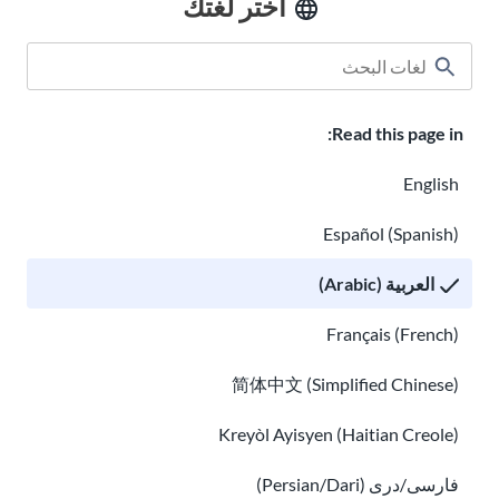
اختر لغتك
الفصول الدراسية
USAHello نبذة عن
كيفية المساعدة
Read this page in:
وظائف في USAHello
التبرع
English
Español (Spanish)
سياسة الخصوصية
العربية (Arabic)
‫®GED هي علامة تجارية مسجلة مملوكة من قبل المجلس الأمريكي
Français (French)
للتعليم وتديرها GED Testing Service LLC بموجب ترخيص. لمزيد من
المعلومات، يرجى زيارة
ged.com
简体中文 (Simplified Chinese)
يمكنكم نسخ مواد
USAHello
وإعادة توزيعها بموجب رخصة المشاع
Kreyòl Ayisyen (Haitian Creole)
الإبداعي
CC BY-NC-SA 4.0
. كجزء من منح الائتمان المناسب، نطلب
منك الربط بموقعنا الإلكتروني عند استخدام المحتوى الخاص بنا.
فارسی/دری (Persian/Dari)