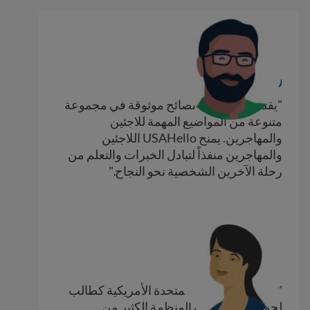
عامر
لاجئ سابق من العراق
"يقدم USAHello نصائح موثوقة في مجموعة
متنوعة من المواضيع المهمة للاجئين
والمهاجرين. يمنح USAHello اللاجئين
والمهاجرين منفذاً لتبادل الخبرات والتعلم من
رحلة الآخرين الشخصية نحو النجاح."
رنيم
"جئت إلى الولايات المتحدة الأمريكية كطالب
لجوء. أعطتني هذه المنظمة الكثير من