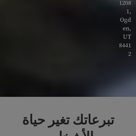
1208
1,
Ogd
en,
UT
8441
2
تبرعاتك تغير حياة