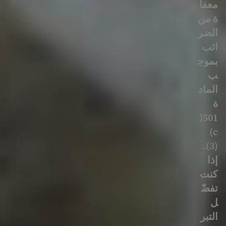
معفا
ة من
الضر
ائب
بموج
ب
الماد
ة
501(
c)
(3).
إذا
كنت
تفضّ
ل
التبر