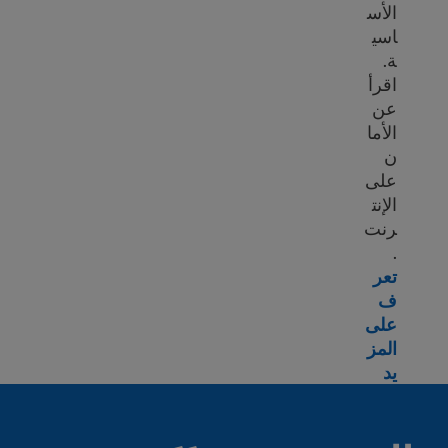
الأس
اسي
ة.
اقرأ
عن
الأما
ن
على
الإنت
رنت
.
تعر
ف
على
المز
ore about Basic computer skills & internet safety
يد