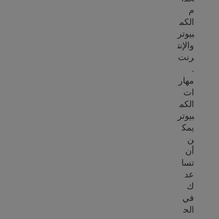
م
الكم
بيوتر
والإنت
رنت
.
مهار
ات
الكم
بيوتر
يمك
ن
أن
تسا
عد
ك
في
الح