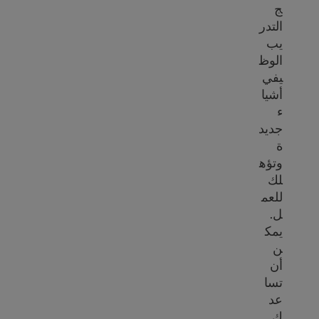
ج
التدر
يب
الوظ
يفي
أشيا
ء
جديد
ة
وتؤه
لك
للعم
ل.
يمك
ن
أن
تسا
عد
ك