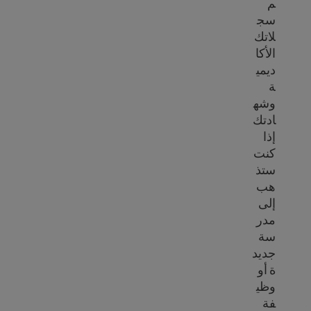
م
سج
لاتك
الأكا
ديمي
ة
وشه
ادتك
إذا
كنت
ستذ
هب
إلى
مدر
سة
جديد
ة أو
وظي
فة