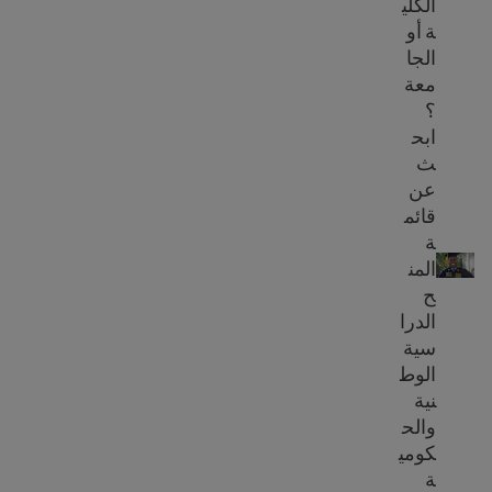
الكلي
ة أو
الجا
معة
؟
ابح
ث
عن
قائم
المنح الدراسية للمهاجرين
ة
المن
ح
الدرا
سية
الوط
نية
والح
كومي
ة