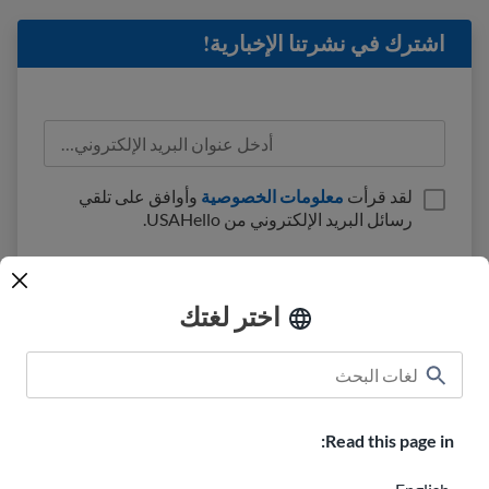
اشترك في نشرتنا الإخبارية!
لقد قرأت
معلومات الخصوصية
وأوافق على تلقي
رسائل البريد الإلكتروني من USAHello.
اختر لغتك
الفصول الدراسية
USAHello نبذة عن
كيفية المساعدة
Read this page in:
وظائف في USAHello
التبرع