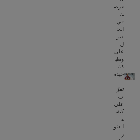
فرص
ك
في
الح
صو
ل
على
وظي
فة
برامج التدريب الوظيفي
جيدة
.
تعرّ
ف
على
كيفي
ة
العثو
ر