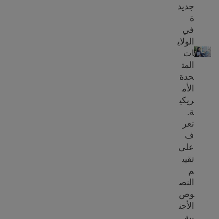
جديد
ة
في
نقل الشهادات الأجنبية
الولاي
ات
المت
حدة
الأم
ريكي
ة.
تعر
ف
على
تقيي
م
النص
وص
الأجن
بية