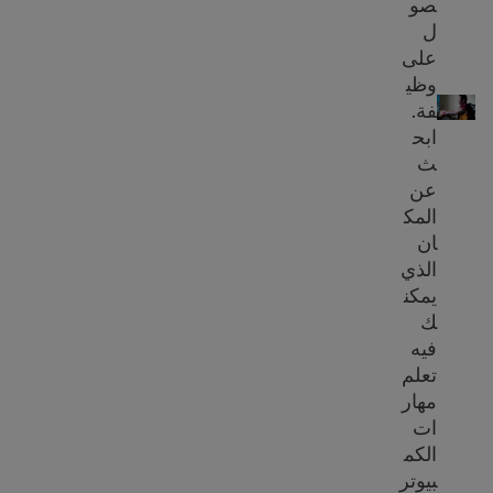
صو
ل
على
مهارات الكمبيوتر الأساسية & السلامة على الإنترنت
وظي
فة.
ابح
ث
عن
المك
ان
الذي
يمكن
ك
فيه
تعلم
مهار
ات
الكم
بيوتر