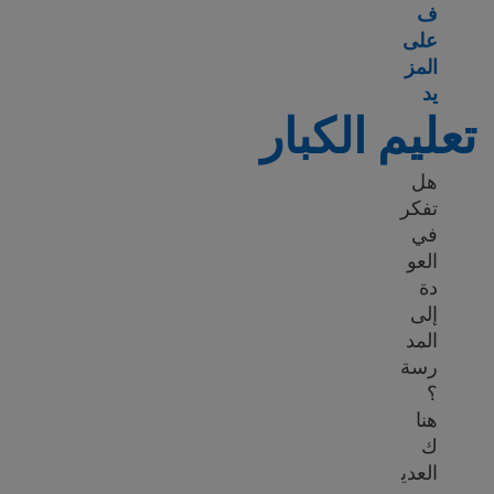
ف
على
المز
Learn more about Job training programs
يد
تعليم الكبار
هل
تفكر
في
العو
دة
إلى
المد
رسة
؟
هنا
ك
العدي