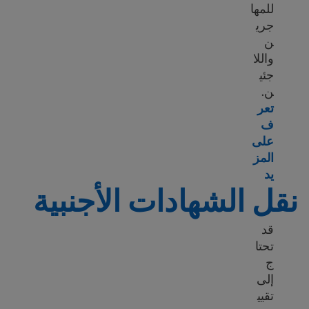
للمها
جري
ن
واللا
جئي
ن.
تعر
ف
على
المز
Learn more about Scholarships for immigrants
يد
نقل الشهادات الأجنبية
قد
تحتا
ج
إلى
تقيي