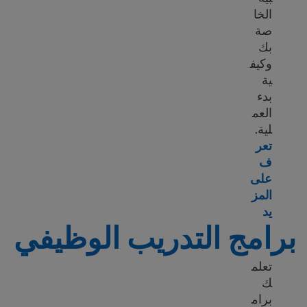
الخا
صة
بك
وكيف
ية
بدء
العم
لية.
تعر
ف
على
المز
Learn more about Transfer foreign transcripts
يد
برامج التدريب الوظيفي
تعلم
ك
برام