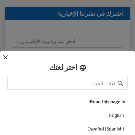
اشترك في نشرتنا الإخبارية!
لقد قرأت
معلومات الخصوصية
وأوافق على تلقي
رسائل البريد الإلكتروني من USAHello.
اختر لغتك
Read this page in:
الفصول الدراسية
USAHello نبذة عن
كيفية المساعدة
English
وظائف في USAHello
التبرع
Español (Spanish)