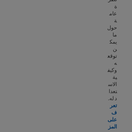
ة
عام
ة
حول
ما
يمك
ن
توقع
ه
وكيف
ية
الاس
تعدا
د له.
تعر
ف
على
المز