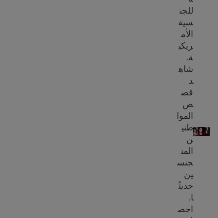
للجن
سية
الأم
ريكي
ة.
شاه
د
قص
ص
الموا
10 فوائد للجنسية الأمريكية
طني
ن
المت
جنس
ين
حديثً
ا.
احص