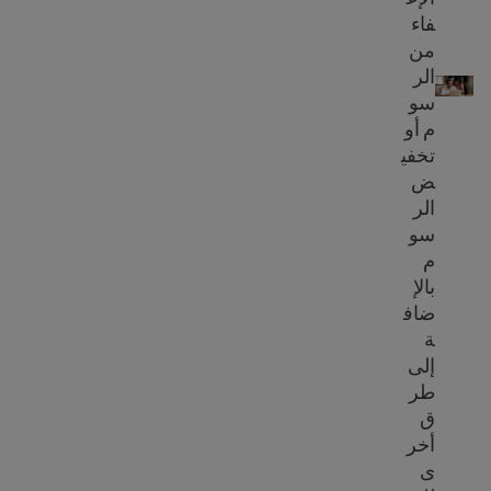
فاء
من
رسوم استمارة الجنسية
الر
سو
م أو
تخفي
ض
الر
سو
م
بالإ
ضاف
ة
إلى
طر
ق
أخر
ى