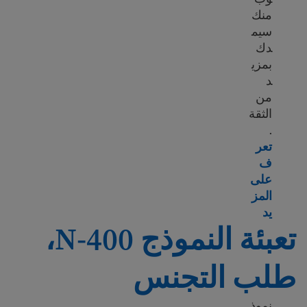
منك
سيم
دك
بمزي
د
من
الثقة
.
تعر
ف
على
المز
arn more about Steps to apply for U.S. citizenship
يد
تعبئة النموذج N-400،
طلب التجنس
نموذ