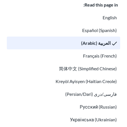
Read this page in:
ك
أيضًا
English
مقا
طع
Español (Spanish)
فيدي
و مع
العربية (Arabic)
تسج
يل
Français (French)
صوت
ي
简体中文 (Simplified Chinese)
لمس
اعدت
Kreyòl Ayisyen (Haitian Creole)
ك
على
فارسی/دری (Persian/Dari)
الدرا
Русский (Russian)
سة.
تعر
Українська (Ukrainian)
ف