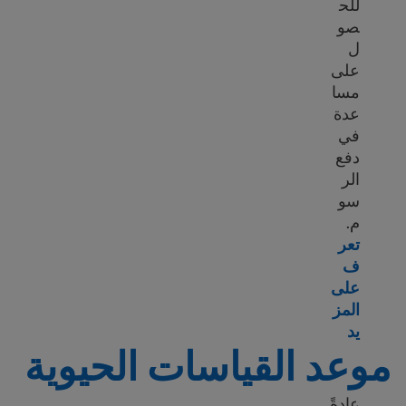
للح
صو
ل
على
مسا
عدة
في
دفع
الر
سو
م.
تعر
ف
على
المز
Learn more about Citizenship application fee
يد
موعد القياسات الحيوية
عادةً