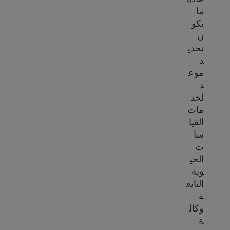
ما
يكو
ن
تحدي
د
موع
د
لخد
مات
القيا
سا
ت
الحي
وية
التابع
ة
وكال
ة