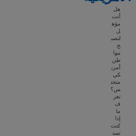
هل
أنت
مؤه
ل
لتصب
ح
موا
طن
أمري
كي
متجن
س؟
تعر
ف
ما
إذا
كنت
تست