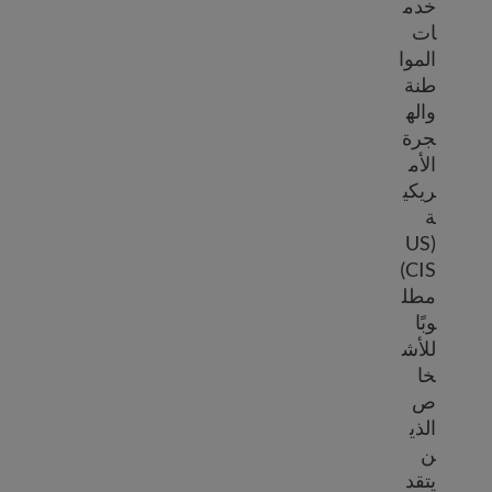
خدم
ات
الموا
طنة
واله
جرة
الأم
ريكي
ة
(US
CIS)
مطل
وبًا
للأش
خا
ص
الذي
ن
يتقد