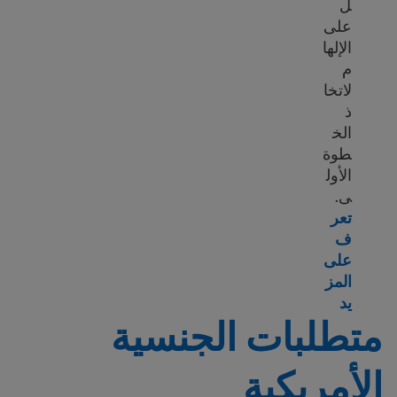
ل
على
الإلها
م
لاتخا
ذ
الخ
طوة
الأول
ى.
تعر
ف
على
المز
Learn more about 10 benefits of U.S. citizenship
يد
متطلبات الجنسية
الأمريكية