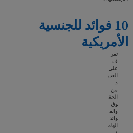
10 فوائد للجنسية
الأمريكية
تعر
ف
على
العدي
د
من
الحق
وق
والف
وائد
الهام
ة