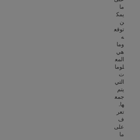
ما
يمك
ن
توقع
ه
وما
هي
المع
لوما
ت
التي
يتم
جمع
ها.
تعر
ف
على
ما