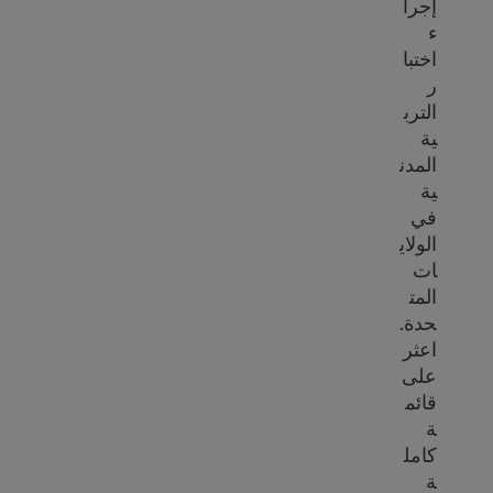
إجرا
ء
اختبا
ر
الترب
ية
المدن
ية
في
الولاي
ات
المت
حدة.
اعثر
على
قائم
ة
كامل
ة