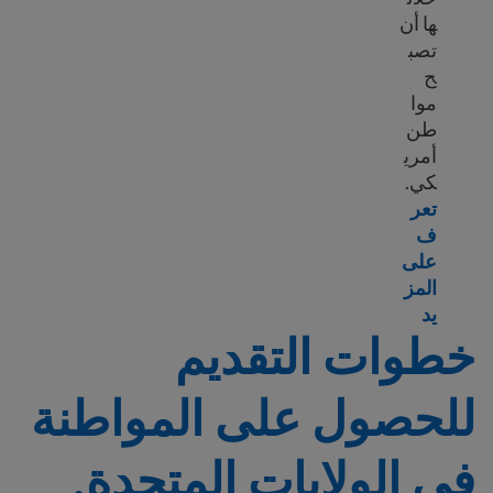
ها أن
تصب
ح
موا
طن
أمري
كي.
تعر
ف
على
المز
Learn more about U.S. citizenship requirements
يد
خطوات التقديم
للحصول على المواطنة
في الولايات المتحدة.