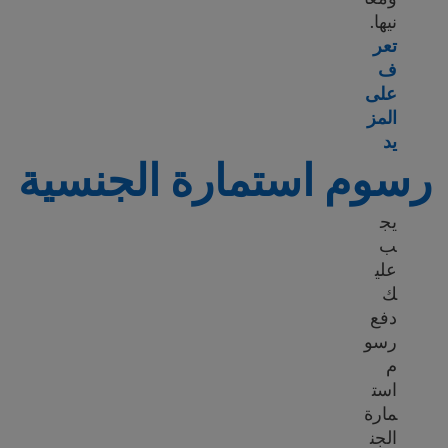
نيها.
تعر
ف
على
المز
تعرّف على المزيد حول تعبئة النموذج N-400، طلب الحصول على التجنس
يد
رسوم استمارة الجنسية
يج
ب
علي
ك
دفع
رسو
م
است
مارة
الجن