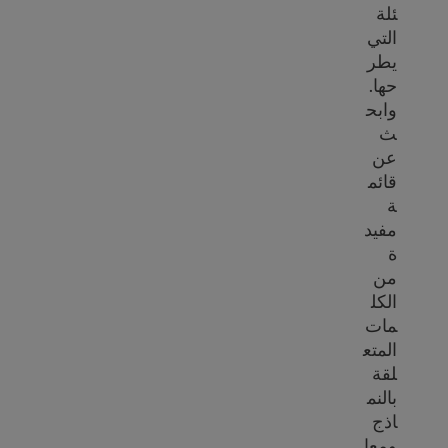
ئلة
التي
يطر
حها.
وابح
ث
عن
قائم
ة
مفيد
ة
من
الكل
مات
المتع
لقة
بالنم
اذج
ومعا