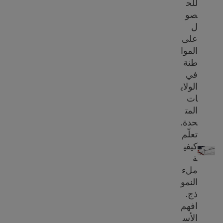
للح
صو
ل
على
الموا
طنة
في
الولاي
ات
المت
حدة.
تعلّم
تعبئة النموذج N-400، طلب التجنس
كيفي
ة
ملء
النمو
ذج.
افهم
الأس