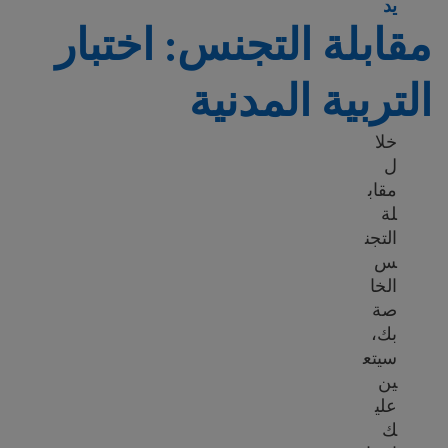
ization interview: English test and N-400 review
يد
مقابلة التجنس: اختبار
التربية المدنية
خلا
ل
مقاب
لة
التجن
س
الخا
صة
بك،
سيتع
ين
علي
ك