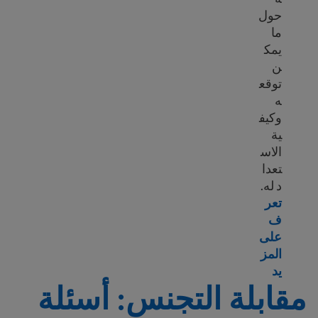
حول
ما
يمك
ن
توقع
ه
وكيف
ية
الاس
تعدا
د له.
تعر
ف
على
المز
rn more about Naturalization interview overview
يد
مقابلة التجنس: أسئلة