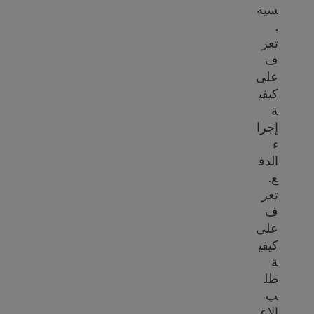
سية
.
تعر
ف
على
كيفي
ة
إجرا
ء
الدف
ع.
تعر
ف
على
كيفي
ة
طل
ب
الإع