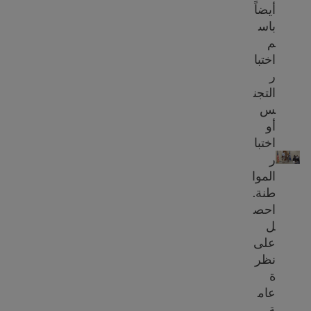
أيضاً
باس
م
اختبا
ر
التجن
س
أو
نظرة عامة على مقابلة التجنس
اختبا
ر
الموا
طنة.
احص
ل
على
نظر
ة
عام
ة