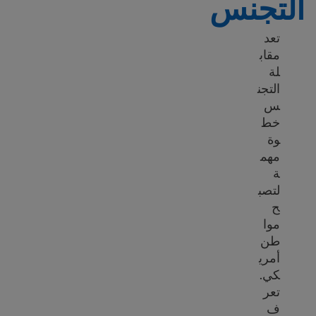
التجنس
تعد
مقاب
لة
التجن
س
خط
وة
مهم
ة
لتصب
ح
موا
طن
أمري
كي.
تعر
ف