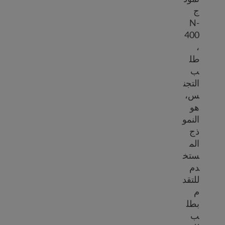
ج
N-
400
،
طل
ب
التجن
س،
هو
النمو
ذج
الم
ستخ
دم
للتقد
م
بطل
ب