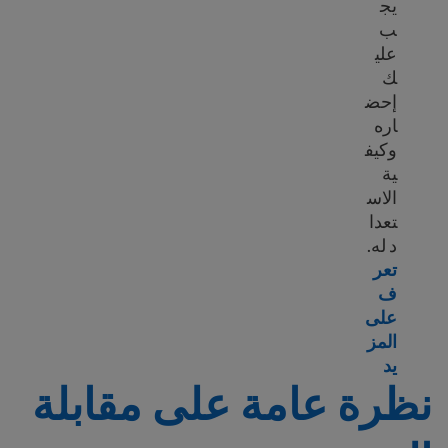
يج
ب
علي
ك
إحض
اره
وكيف
ية
الاس
تعدا
د له.
تعر
ف
على
المز
Learn more about Biometrics appointment
يد
نظرة عامة على مقابلة