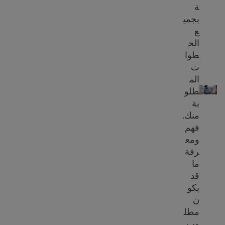
ة
بجمي
ع
الخ
طوا
ت
خطوات التقديم للحصول على المواطنة في الولايات المتحدة.
الم
طلو
بة
منك.
فهم
ومع
رفة
ما
قد
يكو
ن
مطل
وب