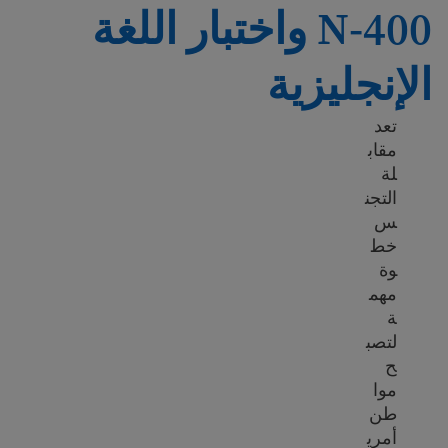
N-400 واختبار اللغة
الإنجليزية
تعد
مقاب
لة
التجن
س
خط
وة
مهم
ة
لتصب
ح
موا
طن
أمري