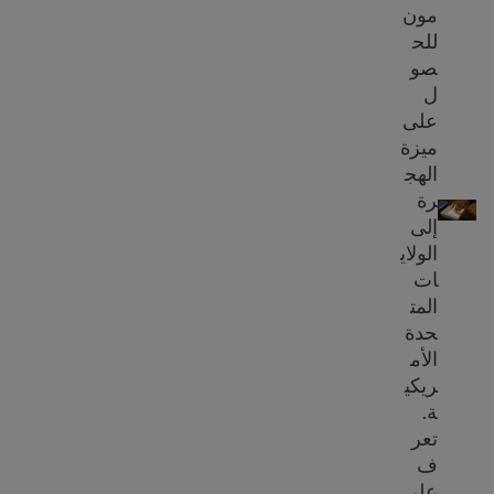
مون
للح
صو
ل
على
ميزة
الهج
موعد القياسات الحيوية
رة
إلى
الولاي
ات
المت
حدة
الأم
ريكي
ة.
تعر
ف
على