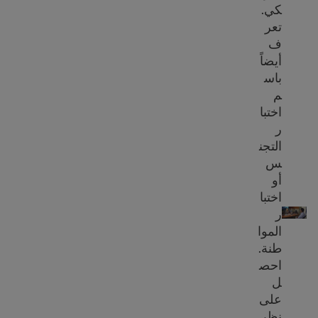
كي.
تعر
ف
أيضاً
باس
م
اختبا
ر
التجن
س
أو
مقابلة التجنس: أسئلة N-400 واختبار اللغة الإنجليزية
اختبا
ر
الموا
طنة.
احص
ل
على
نظر