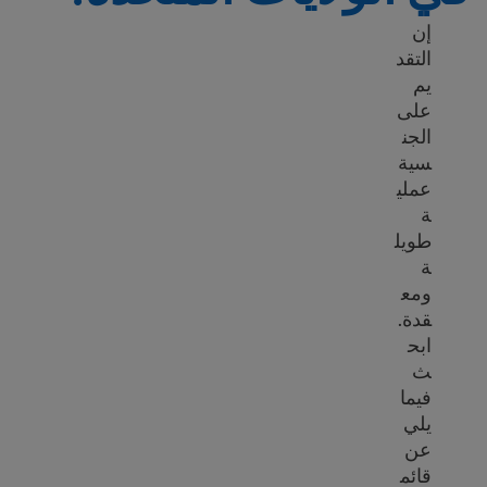
إن
التقد
يم
على
الجن
سية
عملي
ة
طويل
ة
ومع
قدة.
ابح
ث
فيما
يلي
عن
قائم