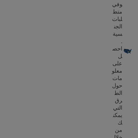
وفي
متط
لبات
الجن
سية
.
متطلبات الجنسية الأمريكية
احص
ل
على
معلو
مات
حول
الط
رق
التي
يمكن
ك
من
خلال