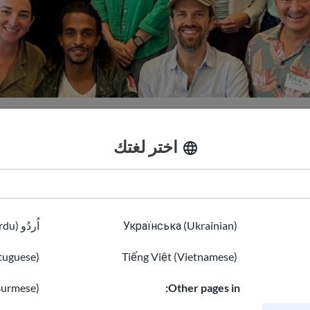
المهمة و الاستراتيجية
Team
اختر لغتك
Bolger
Українська (Ukrainian)
اُردُو (Urdu)
tuguese)
Tiếng Việt (Vietnamese)
محاسب
Burmese)
Other pages in: