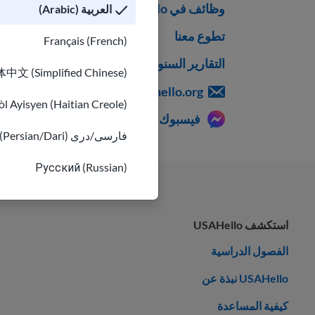
وظائف في USAHello
العربية (Arabic)
تطوع معنا
Français (French)
التقارير السنوية
中文 (Simplified Chinese)
hello@usahello.org
l Ayisyen (Haitian Creole)
فيسبوك ماسنجر
فارسی/دری (Persian/Dari)
Русский (Russian)
استكشف USAHello
الفصول الدراسية
USAHello نبذة عن
كيفية المساعدة