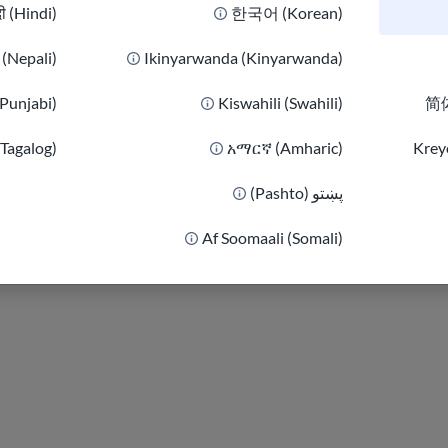
दी (Hindi)
한국어 (Korean)
كاترينا هي في الأ
على درجة الماجستير
ी (Nepali)
Ikinyarwanda (Kinyarwanda)
في براغ.
(Punjabi)
Kiswahili (Swahili)
简体
وهي تتمتع بسنوات ع
(Tagalog)
አማርኛ (Amharic)
Kreyò
المؤسسية بالإضافة 
مع وكالة إعادة التوط
پښتو (Pashto)
Af Soomaali (Somali)