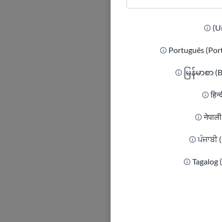
Português (Por
မြန်မာစာ (
हिन्
नेपाल
ਪੰਜਾਬੀ 
Tagalog 