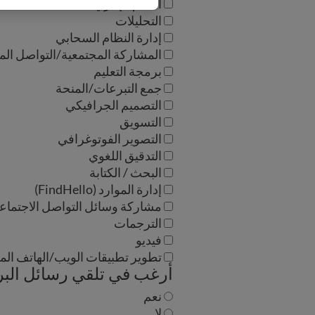
الدعم الإداري
التحليلات
إدارة النظام السحابي
المشاركة المجتمعية/التواصل ال
برمجة التعليم
جمع التبرعات/المنحة
التصميم الجرافيكي
التسويق
التصوير الفوتوغرافي
التدقيق اللغوي
البحث / الكتابة
إدارة الموارد (FindHello)
مشاركة وسائل التواصل الاجتماع
الترجمات
فيديو
تطوير تطبيقات الويب/الهاتف ال
أرغب في تلقي رسائل البريد الإ
نعم
لا