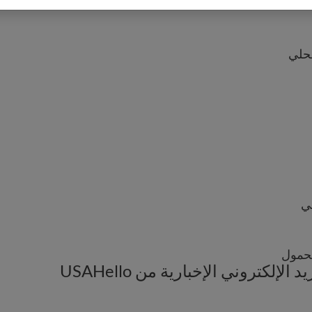
محلي
ي
محمول
لكتروني الإخبارية من USAHello