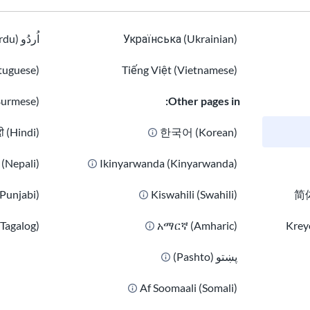
Українська (Ukrainian)
اُردُو (Urdu)
tuguese)
Tiếng Việt (Vietnamese)
Burmese)
Other pages in:
दी (Hindi)
한국어 (Korean)
ी (Nepali)
Ikinyarwanda (Kinyarwanda)
(Punjabi)
Kiswahili (Swahili)
简体
(Tagalog)
አማርኛ (Amharic)
Kreyò
پښتو (Pashto)
 USAHello
Af Soomaali (Somali)