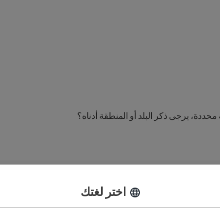
حددة، يرجى ذكر البلد أو المنطقة أدناه؟
 أياً من اللغات التالية (ضع علامة على كل ما ين
اختر لغتك