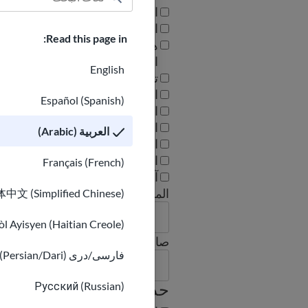
الإنجليزية
الفرنسية
Read this page in:
هايتي
الباش
English
تو
الفارسية/الدرعية الفارسية
Español (Spanish)
الروسية
الأسبانية
العربية (Arabic)
الأوكرانية
الفيتنامية
Français (French)
آخرى
المسمى الوظيفي
中文 (Simplified Chinese)
l Ayisyen (Haitian Creole)
صاحب العمل أو المدرسة
فارسی/دری (Persian/Dari)
Русский (Russian)
حدد المهارات التي يمكنك تقديمها