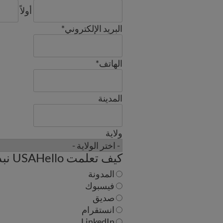
أولاً
البريد الإلكتروني
*
الهاتف
*
المدينة
ولاية
كيف تعلمت USAHello نبذة عن نبذة عن؟
المدونة
فيسبوك
صديق
انستقرام
LinkedIn