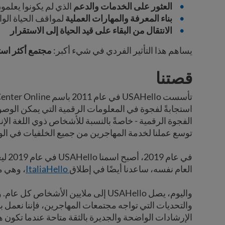
العثور على الخدمات والدعم
الذي لم يكونوا يعلمو
بناء المعرفة والمهارات العملية
لمواقف الحياة الوا
الانتقال من البقاء على قيد الحياة إلى الاستقرار
يساهم هذا التأثير الفردي في شيء أكبر:
مجتمع أكثر استن
قصتنا
استجابةً لفجوة في المعلومات الرقمية التي يمكن الوصول إ
الفجوة الرقمية - خاصةً بالنسبة للأشخاص ذوي اللغة الإنج
توسع عملنا لخدمة المهاجرين من جميع الخلفيات في الول
في عا
العام نفسه، ساعدنا أيضًا في إطلاق
ItaliaHello
، وهي م
واليوم، يصل USAHello إلى ملايين الأشخا
والتحديات التي تواجه مجتمعات المهاجرين، فإننا نعمل 
الإرشادات الواضحة والجديرة بالثقة متاحة عندما تكون هن