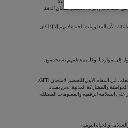
ي تدعم القرارات والخطوات التالية.
دمي الخدمات وأفراد المجتمع لضمان الدقة
ثقة - لأن المعلومات الجيدة لا تهم إلا إذا كان
ايين شخص من الوصول إلى مواردنا، وكان معظمهم يستخدمون
دعمت فصولنا الدراسية الافتراضية أكثر من 100,000 متعلم، في المقام الأول للتحضير لامتحان GED،
المواطنة والمشاركة المدنية. نحن بصدد
ز على السلامة الرقمية والمعلومات المضللة
لسلامة والحياة اليومية