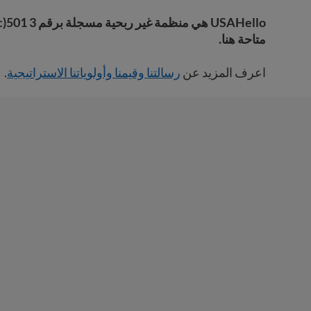
USAHello هي منظمة غير ربحية مسجلة برقم 3 501(c) (EIN 45-3789421).
متاحة هنا.
اعرف المزيد عن
رسالتنا وقيمنا وأولوياتنا الاستراتيجية
.