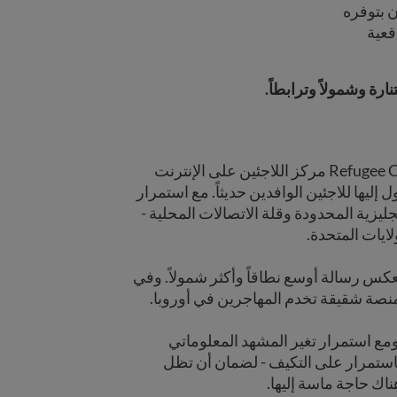
ن بتوفره
قعية
ارة وشمولاً وترابطاً.
تأسست USAHello في عام 2011 باسم Refugee Center Online مركز اللاجئين على الإنترنت
ليها للاجئين الوافدين حديثاً. مع استمرار
ليزية المحدودة وقلة الاتصالات المحلية -
ايات المتحدة.
م 2019، أصبح اسمنا USAHello في عام 2019 ليعكس رسالة أوسع نطاقاً وأكثر شمولاً. وفي
نصة شقيقة تخدم المهاجرين في أوروبا.
ص كل عام. ومع استمرار تغير المشهد المعلوماتي
باستمرار على التكيف - لضمان أن تظل
اك حاجة ماسة إليها.