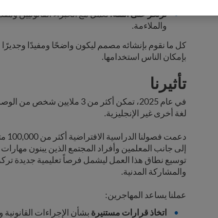
عملي وموجه نحو العمل:
نركز على المعلومات الت
ترتكز على الثقة:
نعمل مع الخبراء القانونيين ومق
والملاءمة.
كل ما نقوم بإنشائه مصمم ليكون واضحًا ومفيدًا وجديرًا بال
بإمكان الناس استخدامها.
تأثيرنا
في عام 2025، تمكن أكثر من 3 مل
لغة أخرى غير الإنجليزية.
إلى جانب المعلمين وأفراد المجتمع الذين يبنون مهارات 
توسيع نطاق هذا العمل ليشمل فرصاً تعليمية جديدة ترك
والمشاركة المدنية.
عملنا يساعد المهاجرين:
اتخاذ قرارات مستنيرة
بشأن الإجراءات القانونية وا