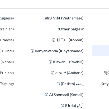
وُجد USAHello لسد هذه الفجوة من خلال توفي
في مواقف العالم الحقيقي. هدفنا هو مساعدة الناس على
tuguese)
Tiếng Việt (Vietnamese)
التعامل مع ما سيأتي بعد ذلك.
rainian)
Other pages in:
كيف نعمل
Burmese)
한국어 (Korean)
نقوم ببناء وصيانة نظام رقمي يوفر معلومات واضحة وقابل
दी (Hindi)
Ikinyarwanda (Kinyarwanda)
يسترشد عملنا بهذه المبادئ الأساسية:
ी (Nepali)
Kiswahili (Swahili)
رقمي أولاً وقابل للتطوير:
نستخدم التكنولوجيا للو
التكلفة.
(Punjabi)
አማርኛ (Amharic)
简体
مصممة لإتاحة الوصول:
نحن نصمم موارد متعددة ال
وموارد بلغة واضحة، ومُحسّنة للاكتشاف على الان
Kreyò
پښتو (Pashto)
(Tagalog)
على المعلومات الحيوية وفهمها.
في الوقت المناسب وسريع الاستجابة:
نتكيف بسرع
Af Soomaali (Somali)
المعلومات الخاطئة.
التركيز على المستخدم:
نصمم مع مراعاة التجارب 
اُردُو (Urdu)