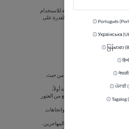
ر معلومات ليست دقيقة فحسب، بل قابلة للاستخدام
 الشعور بمزيد من الاستعداد والقدرة على
Português (Por
Українська (Uk
မြန်မာစာ (
ة للتنفيذ لملايين الأشخاص.
हिन्
नेपाल
صول إلى الملايين بكفاءة وفعالية من حيث
ਪੰਜਾਬੀ 
لغات، ومتاحة للهواتف المحمولة أولاً،
ترنت، مما يضمن أن يتمكن الجميع من العثور
Tagalog 
ة مع التغييرات في السياسات واتجاهات
والأولويات الحقيقية لمجتمعات المهاجرين.