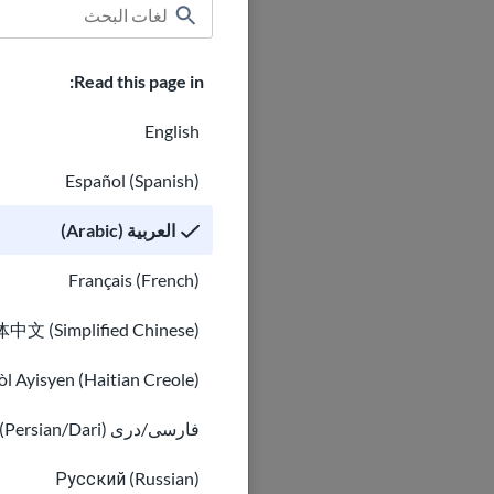
Read this page in:
English
Español (Spanish)
العربية (Arabic)
Français (French)
中文 (Simplified Chinese)
l Ayisyen (Haitian Creole)
فارسی/دری (Persian/Dari)
Русский (Russian)