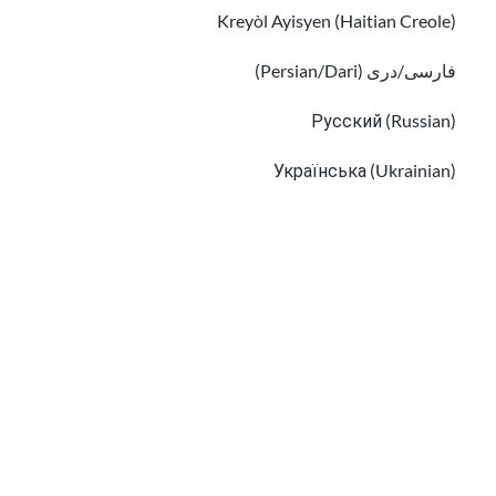
Kreyòl Ayisyen (Haitian Creole)
فارسی/دری (Persian/Dari)
Русский (Russian)
Українська (Ukrainian)
Tiếng Việt (Vietnamese)
Other pages in:
한국어 (Korean)
Ikinyarwanda (Kinyarwanda)
Kiswahili (Swahili)
አማርኛ (Amharic)