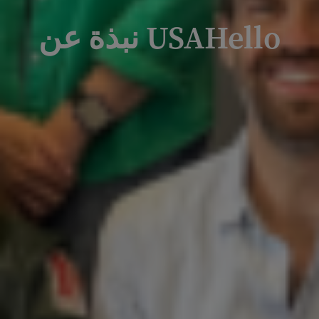
USAHello نبذة عن