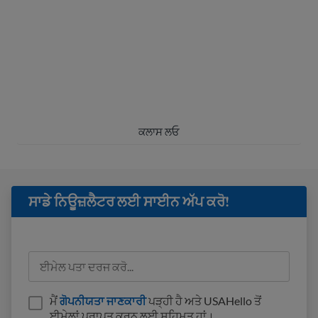
GED
ਕਲਾਸ
ਆਪਣੇ GED
ਡਿਪਲੋਮਾ ਲਈ ਔਨਲਾਈਨ ਅਧਿਐਨ ਕਰੋ। ਹਾਈ
®
ਸਕੂਲ ਡਿਪਲੋਮਾ ਦੇ ਨਾਲ, ਤੁਸੀਂ ਕਾਲਜ ਜਾ ਸਕਦੇ ਹੋ ਜਾਂ ਬਿਹਤਰ ਨੌਕਰੀ
ਪ੍ਰਾਪਤ ਕਰ ਸਕਦੇ ਹੋ.
ਕਲਾਸ ਲਓ
ਸਾਡੇ ਨਿਊਜ਼ਲੈਟਰ ਲਈ ਸਾਈਨ ਅੱਪ ਕਰੋ!
ਮੈਂ
ਗੋਪਨੀਯਤਾ ਜਾਣਕਾਰੀ
ਪੜ੍ਹੀ ਹੈ ਅਤੇ USAHello ਤੋਂ
ਈਮੇਲਾਂ ਪ੍ਰਾਪਤ ਕਰਨ ਲਈ ਸਹਿਮਤ ਹਾਂ।