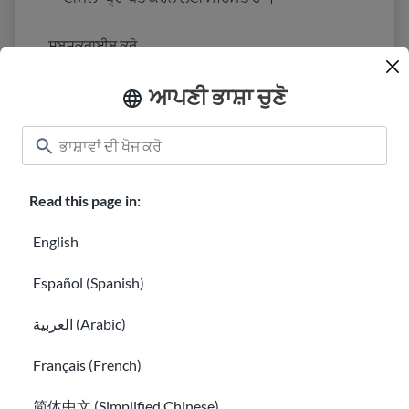
ਆਪਣੀ ਭਾਸ਼ਾ ਚੁਣੋ
ਕਲਾਸਰੂਮ
USAHello ਬਾਰੇ ਜਾਣਕਾਰੀ
ਮਦਦ ਕਿਵੇਂ ਕਰਨੀ ਹੈ
USAHello ਵਿਖੇ ਕੈਰੀਅਰ
ਦਾਨ ਕਰੋ
Read this page in:
English
Español (Spanish)
ਪ੍ਰਾਈਵੇਸੀ ਨੀਤੀ
العربية (Arabic)
GED® ਇੱਕ ਰਜਿਸਟਰਡ ਟ੍ਰੇਡਮਾਰਕ ਹੈ ਜੋ ਅਮਰੀਕਨ ਕੌਂਸਲ ਆਨ ਐਜੂਕੇਸ਼ਨ ਦੀ
ਮਲਕੀਅਤ ਹੈ ਅਤੇ ਲਾਇਸੈਂਸ ਅਧੀਨ GED ਟੈਸਟਿੰਗ ਸਰਵਿਸ LLC ਦੁਆਰਾ ਸੰਚਾਲਿਤ
Français (French)
ਕੀਤਾ ਜਾਂਦਾ ਹੈ। ਵਧੇਰੇ ਜਾਣਕਾਰੀ ਲਈ,
ged.com
'ਤੇ ਜਾਓ
简体中文 (Simplified Chinese)