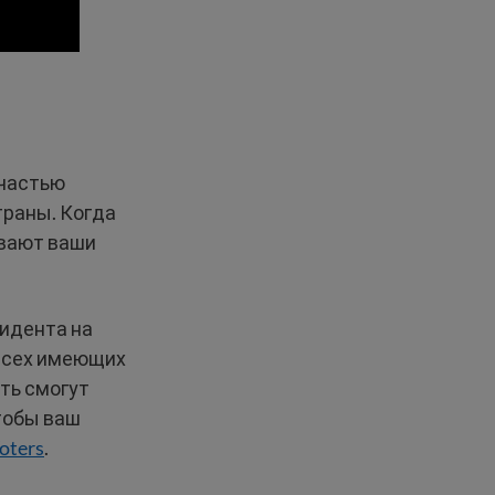
 частью
траны. Когда
ивают ваши
зидента на
всех имеющих
ть смогут
тобы ваш
oters
.