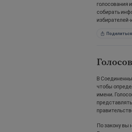
голосования и
собирать инф
избирателей-
Поделиться
Голосо
В Соединенны
чтобы определ
имени. Голосо
представлять
правительств
По закону вы 