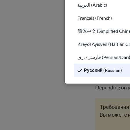
العربية (Arabic)
Чтобы иметь 
Français (French)
гражданино
зарегистриро
简体中文 (Simplified Chine
Дакота). Узна
Kreyòl Ayisyen (Haitian C
Некоторые го
Обязательно п
فارسی/دری (Persian/Dari
получить воз
Русский (Russian)
последствиям
Depending on y
Требования 
Вы можете 