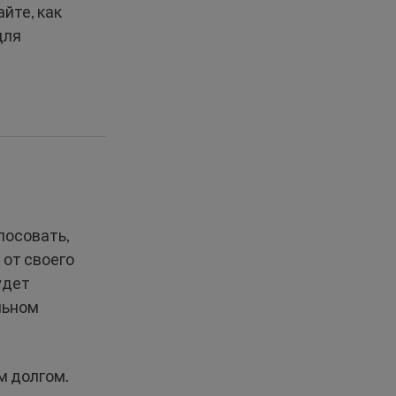
айте, как
для
лосовать,
 от своего
удет
льном
м долгом.