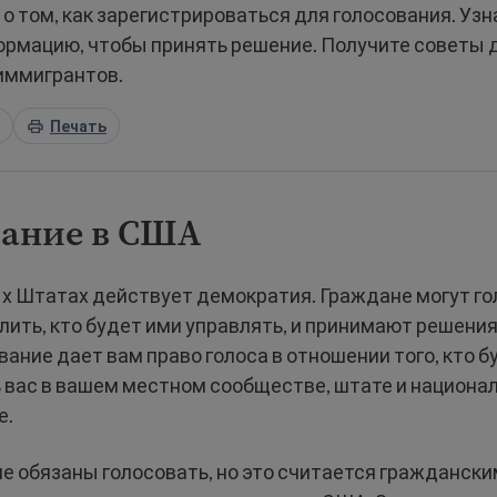
 о том, как зарегистрироваться для голосования. Узн
ормацию, чтобы принять решение. Получите советы 
иммигрантов.
Печать
вание в США
х Штатах действует демократия. Граждане могут го
ить, кто будет ими управлять, и принимают решения
вание дает вам право голоса в отношении того, кто б
 вас в вашем местном сообществе, штате и национа
е.
не обязаны голосовать, но это считается граждански