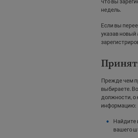
что вы зарег
недель.
Если вы перее
указав новый 
зарегистриров
Принят
Прежде чем пр
выбираете. Во
должности, о 
информацию:
Найдите 
вашего ш