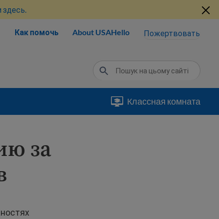
 здесь.
Как помочь
About USAHello
Пожертвовать
Классная комната
ию за
в
жностях