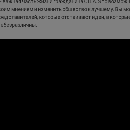
— важная часть жизни гражданина США. Это возмож
воим мнением и изменить общество к лучшему. Вы м
редставителей, которые отстаивают идеи, в которые
небезразличны.