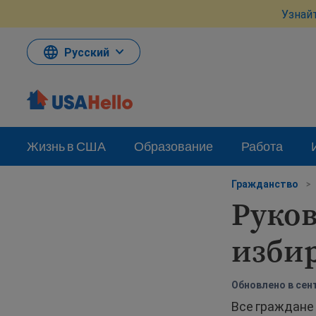
Перейти
Узнай
к
материалам
Русский
Жизнь в США
Образование
Работа
Гражданство
>
Руков
изби
Обновлено в сент
Все граждане