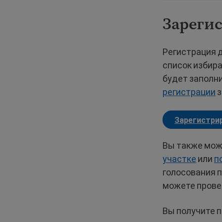
Зарегис
Регистрация д
список избира
будет заполн
регистрации
з
Зарегистрир
Вы также мож
участке
или
п
голосования п
можете прове
Вы получите 