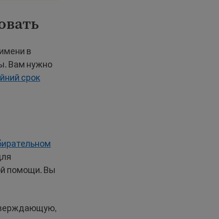
овать
 имени в
ы. Вам нужно
йний срок
бирательном
для
ой помощи. Вы
дтверждающую,