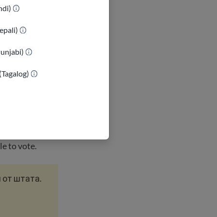
indi)
жны быть
epali)
жны быть
 Северная
Punjabi)
(Tagalog)
х выборах.
ут, чтобы
ми
e to vote.
 от штата.