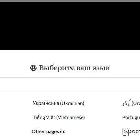
Выберите ваш язык
Українська (Ukrainian)
اُردُو 
Tiếng Việt (Vietnamese)
Portugu
ет голосовать
Other pages in:
မြန်မာစ