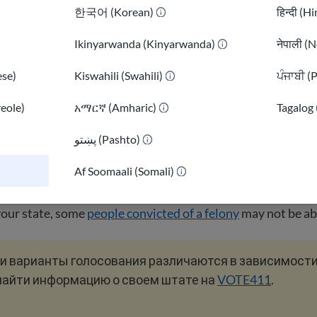
한국어 (Korean)
हिन्दी (H
право голосовать на национальных выборах, вы дол
Ikinyarwanda (Kinyarwanda)
नेपाली (N
м США
и достичь
18-летнего
возраста. Вы также дол
ваны для голосования в своем штате (исключение —
se)
Kiswahili (Swahili)
ਪੰਜਾਬੀ (
йте больше о
правилах на уровне штатов
.
reole)
አማርኛ (Amharic)
Tagalog 
рода разрешают негражданам голосовать на местны
роверьте это перед регистрацией. Люди, которые лг
پښتو (Pashto)
)
можность голосовать, могут столкнуться с серьезны
Af Soomaali (Somali)
и, включая арест и даже депортацию.
our state, some
people convicted of a felony
may not be abl
и варианты голосования различаются в зависимости
найти информацию о своем штате на
VOTE411
.