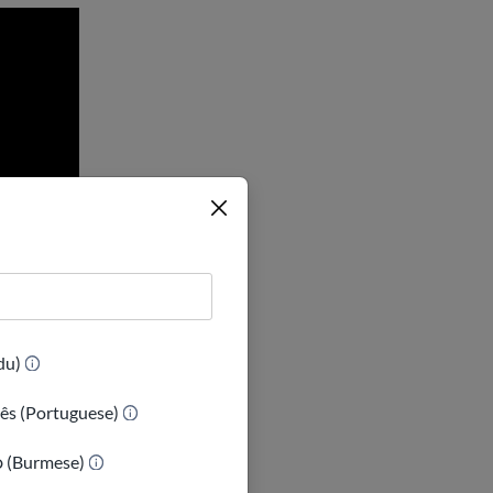
(Urdu)
ês (Portuguese)
ာ (Burmese)