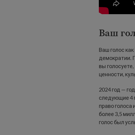
Ваш гол
Ваш голос ка
демократии. 
вы голосуете
ценности, кул
2024 год — го
следующие 4 
право голоса 
более 3,5 мил
голос был ус