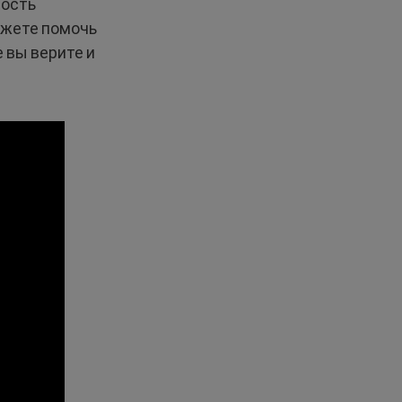
ность
ожете помочь
 вы верите и