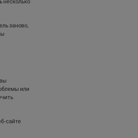
ь несколько
ель заново,
ны
 вы
роблемы или
учить
еб-сайте