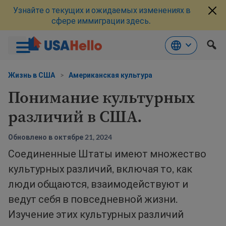
Узнайте о текущих и ожидаемых изменениях в
сфере иммиграции здесь.
Перейти
к
Жизнь в США
>
Американская культура
материалам
Понимание культурных
различий в США.
Обновлено в октябре 21, 2024
Соединенные Штаты имеют множество
культурных различий, включая то, как
люди общаются, взаимодействуют и
ведут себя в повседневной жизни.
Изучение этих культурных различий