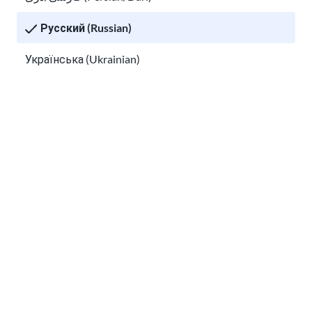
Русский (Russian)
Українська (Ukrainian)
Tiếng Việt (Vietnamese)
Other pages in:
한국어 (Korean)
Безопасность в социальных сетях и
Ikinyarwanda (Kinyarwanda)
цифровая безопасность для иммигрантов
Kiswahili (Swahili)
አማርኛ (Amharic)
Наша цель — предоставить читателям понятную и
پښتو (Pashto)
актуальную информацию. Данная информация не
равноценна юридической консультации.
Af Soomaali (Somali)