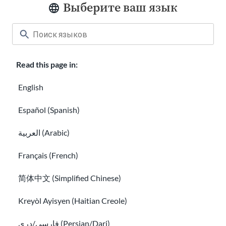
Выберите ваш язык
Культурный шок и культурная адаптация
Иммигранты из числа ЛГБТК+: идентичность и пр
Read this page in:
English
Español (Spanish)
العربية (Arabic)
Français (French)
简体中文 (Simplified Chinese)
Иммигранты из числа ЛГБТК+:
Kreyòl Ayisyen (Haitian Creole)
идентичность и права
Безопасность в социальных сетях и цифровая без
فارسی/دری (Persian/Dari)