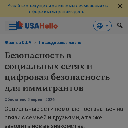
Узнайте о текущих и ожидаемых изменениях в
сфере иммиграции здесь.
Перейти
к
Жизнь в США
>
Повседневная жизнь
материалам
Безопасность в
социальных сетях и
цифровая безопасность
для иммигрантов
Обновлено 3 апреля 2026г.
Социальные сети помогают оставаться на
связи с семьей и друзьями, а также
заводить новые знакомства.