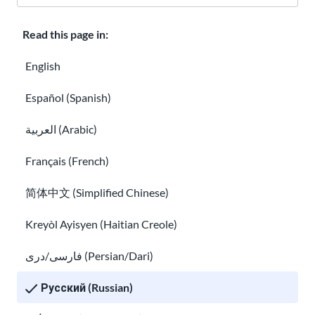
Read this page in:
English
Что делать, если вам кто-то угрожает
Когда и как звонить в полицию в США
Español (Spanish)
العربية (Arabic)
Français (French)
简体中文 (Simplified Chinese)
Kreyòl Ayisyen (Haitian Creole)
Когда и как звонить в полицию в США
فارسی/دری (Persian/Dari)
Безопасность поездок для иммигрантов: риски а
Русский (Russian)