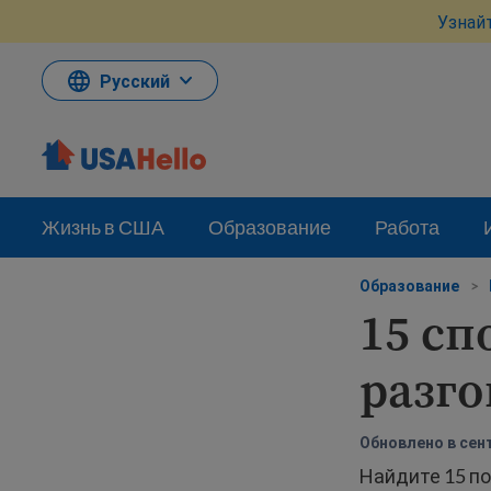
Перейти
Узнай
к
материалам
Русский
Жизнь в США
Образование
Работа
Образование
>
15 сп
разг
Обновлено в сент
Найдите 15 по