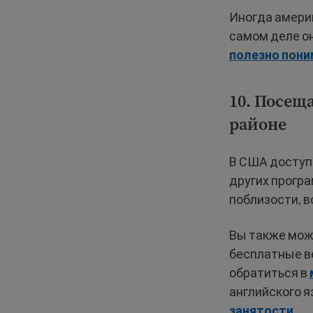
Иногда америк
самом деле о
полезно пон
10. Посещ
районе
В США доступ
других програ
поблизости, в
Вы также мо
бесплатные в
обратиться в
английского 
занятости
.