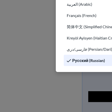
العربية (Arabic)
Бесп
Français (French)
клас
简体中文 (Simplified Chine
Пройдите 
диплом GED
Kreyòl Ayisyen (Haitian C
университе
فارسی/دری (Persian/Dari
Перейти
Русский (Russian)