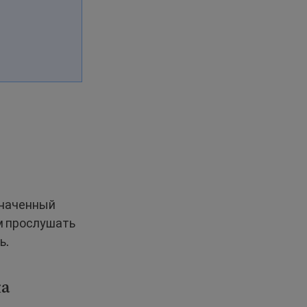
значенный
ам прослушать
ь.
ка