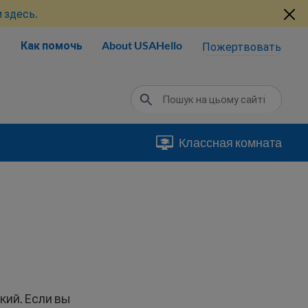
 здесь.
Как помочь
About USAHello
Пожертвовать
Классная комната
кий. Если вы