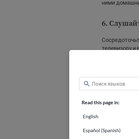
ними домашние
6. Слушай
Сосредоточьт
телевизору и 
7. Станьт
Если у вас ес
работе. Вы мо
внешкольном к
Read this page in:
языка. Или вы
English
продовольстве
сможете пооб
Español (Spanish)