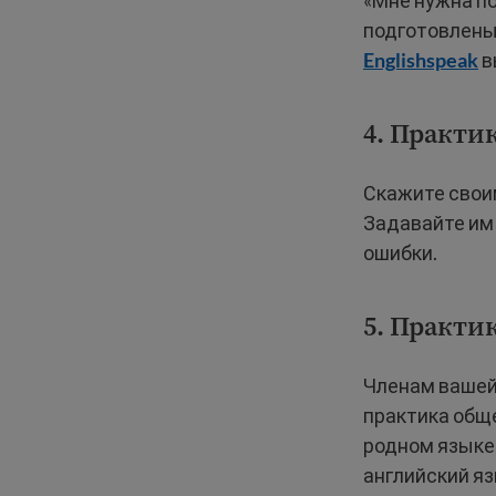
«Мне нужна по
подготовлены,
Englishspeak
в
4. Практи
Скажите своим
Задавайте им 
ошибки.
5. Практи
Членам вашей
практика обще
родном языке,
английский яз