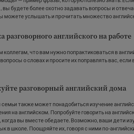
мощь» — пример фразы, которую полезно знать. Есл
 вы будете более охотно задавать вопросы и отвечат
ы можете услышать и прочитать множество английск
ка разговорного английского на работе
 коллегам, что вам нужно попрактиковаться в англи
вопросы о словах и просите их поправлять вас, если
куйте разговорный английский дома
 семьи также может понадобиться изучение английс
ния на английском. Попробуйте говорить на английско
 когда вы вместе обедаете. Возможно, ваши дети и
ык в школе. Поощряйте их, говоря с ними по-английски