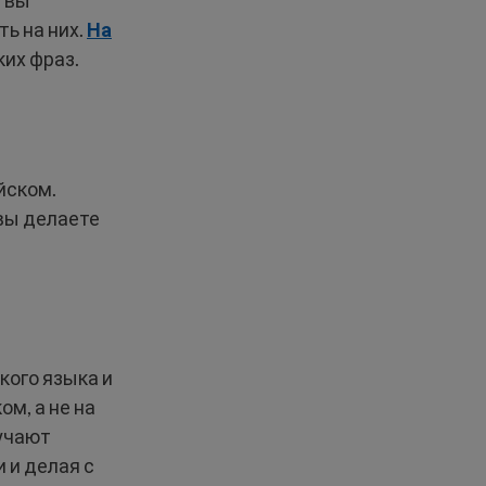
и вы
ь на них.
На
их фраз.
йском.
 вы делаете
кого языка и
м, а не на
зучают
 и делая с