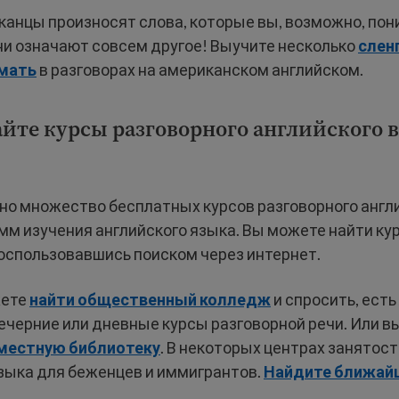
анцы произносят слова, которые вы, возможно, пони
ни означают совсем другое! Выучите несколько
слен
имать
в разговорах на американском английском.
айте курсы разговорного английского в
но множество бесплатных курсов разговорного англи
мм изучения английского языка. Вы можете найти ку
оспользовавшись поиском через интернет.
жете
найти общественный колледж
и спросить, есть 
ечерние или дневные курсы разговорной речи. Или в
местную библиотеку
. В некоторых центрах занятост
языка для беженцев и иммигрантов.
Найдите ближай