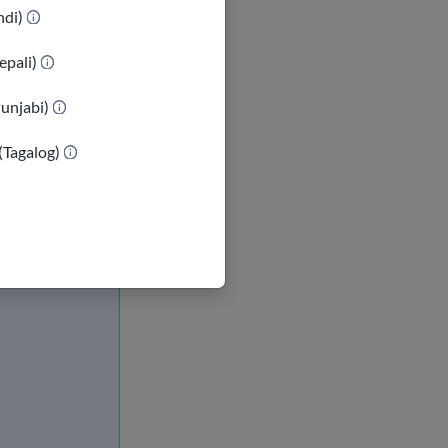
indi)
epali)
Punjabi)
(Tagalog)