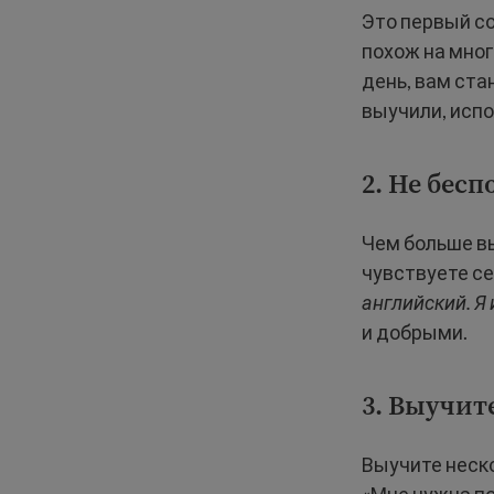
Это первый со
похож на мног
день, вам ста
выучили, испо
2. Не бесп
Чем больше вы
чувствуете се
английский. Я
и добрыми.
3. Выучит
Выучите неск