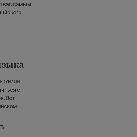
я вас самым
лийского
языка
й жизни.
миться с
я. Вот
ийском.
нь