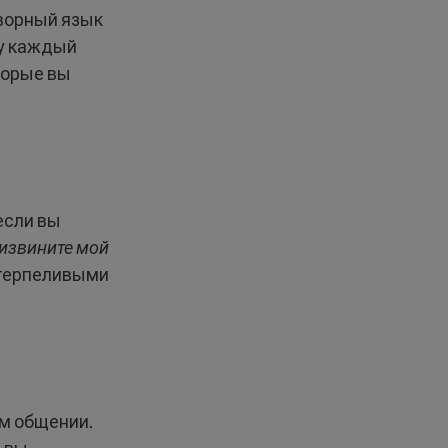
оворный язык
гу каждый
торые вы
если вы
извините мой
 терпеливыми
м общении.