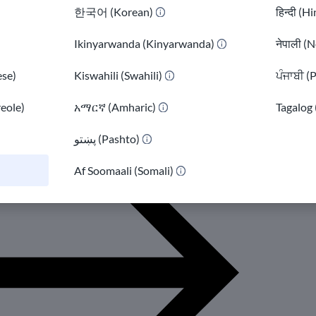
한국어 (Korean)
हिन्दी (H
латные онлайн-курсы GED
®
Ikinyarwanda (Kinyarwanda)
नेपाली (N
сы
se)
Kiswahili (Swahili)
ਪੰਜਾਬੀ (
обучение по программе GED
Получите
®
 или HiSET онлайн, чтобы поступить в
reole)
አማርኛ (Amharic)
Tagalog 
т или найти лучшую работу.
پښتو (Pashto)
)
 к занятию сейчас
Af Soomaali (Somali)