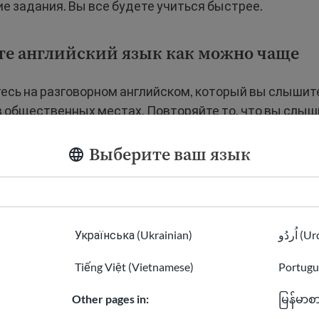
 задания. Вы все будете учиться быстрее.
те английский язык как можно чаще
есь на разговорном английском, который вы слышите
в общественных местах. Повторяйте то, что вы слыш
Выберите ваш язык
е волонтером в своем сообществе.
ть время, уделяйте час или два каждую неделю воло
жете пожертвовать свое время на благое дело. Напр
лубе для вновь прибывших детей, где пригодится в
Українська (Ukrainian)
اُردُو 
 можете приготовить или подать еду в местном
Tiếng Việt (Vietnamese)
Portugu
нном пункте или на общественной кухне. Во всех эт
щаться с людьми и попрактиковаться в разговорном
Other pages in:
မြန်မာစ