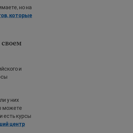
маете, но на
гов, которые
 своем
йского и
рсы
ли у них
ы можете
и есть курсы
ший центр