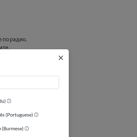
 по радио,
ите.
нтерской
имер, во
аше знание
(Urdu)
ês (Portuguese)
их местах вы
 английском.
ာ (Burmese)