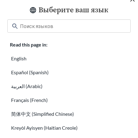
Выберите ваш язык
Read this page in:
English
Успех на рабочем месте
Права трудящихся-иммигрантов в США
Español (Spanish)
العربية (Arabic)
Français (French)
简体中文 (Simplified Chinese)
Kreyòl Ayisyen (Haitian Creole)
Права трудящихся-иммигрантов в США