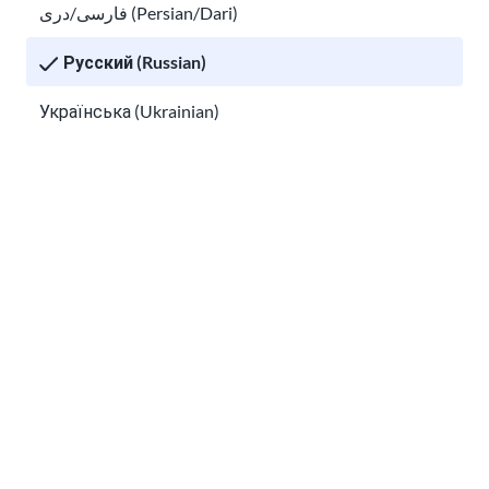
فارسی/دری (Persian/Dari)
Найдите профессиональную подготовку для иммиг
Русский (Russian)
Українська (Ukrainian)
Tiếng Việt (Vietnamese)
Other pages in:
한국어 (Korean)
Ikinyarwanda (Kinyarwanda)
Найдите профессиональную подготовку
для иммигрантов и получите навыки для
Kiswahili (Swahili)
работы
አማርኛ (Amharic)
Руководство по иммиграции
پښتو (Pashto)