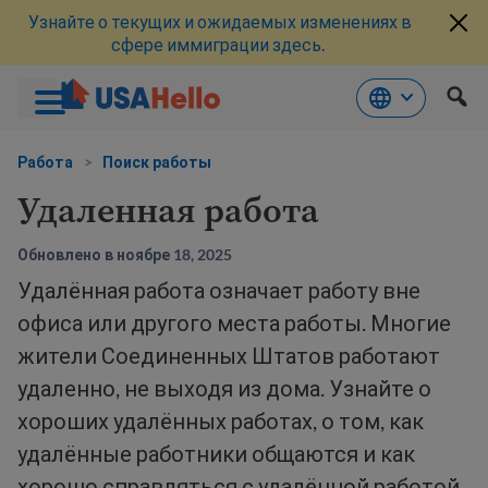
Узнайте о текущих и ожидаемых изменениях в
сфере иммиграции здесь.
Перейти
к
Работа
>
Поиск работы
материалам
Удаленная работа
Обновлено в ноябре 18, 2025
Удалённая работа означает работу вне
офиса или другого места работы. Многие
жители Соединенных Штатов работают
удаленно, не выходя из дома. Узнайте о
хороших удалённых работах, о том, как
удалённые работники общаются и как
хорошо справляться с удалённой работой.