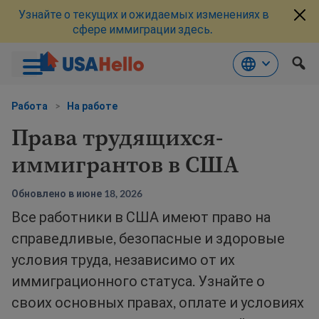
Узнайте о текущих и ожидаемых изменениях в
сфере иммиграции здесь.
Перейти
к
Работа
>
На работе
материалам
Права трудящихся-
иммигрантов в США
Обновлено в июне 18, 2026
Все работники в США имеют право на
справедливые, безопасные и здоровые
условия труда, независимо от их
иммиграционного статуса. Узнайте о
своих основных правах, оплате и условиях