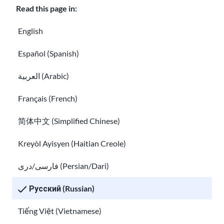
Read this page in:
English
Права беженцев и иммигрантов в
Español (Spanish)
Соединенных Штатах
Как найти работу в США
العربية (Arabic)
Français (French)
简体中文 (Simplified Chinese)
Kreyòl Ayisyen (Haitian Creole)
فارسی/دری (Persian/Dari)
Русский (Russian)
Как найти работу в США
Tiếng Việt (Vietnamese)
Успех на рабочем месте