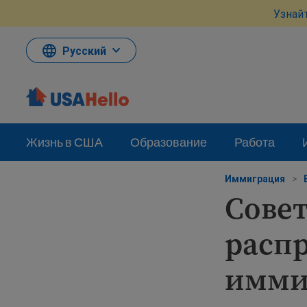
Перейти
Узнай
к
материалам
Русский
Жизнь в США
Образование
Работа
Иммиграция
>
Совет
расп
имми