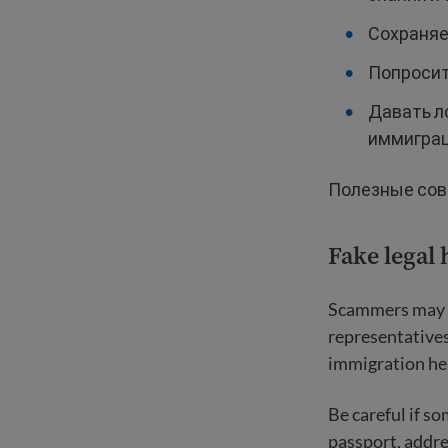
Сохраняе
Попросит
Давать л
иммиграц
Полезные сове
Fake legal 
Scammers may pr
representatives
immigration hel
Be careful if s
passport, addre