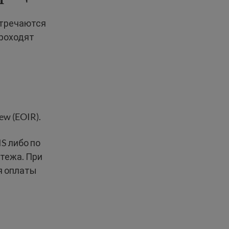
стречаются
проходят
iew (EOIR).
S либо по
тежа. При
я оплаты