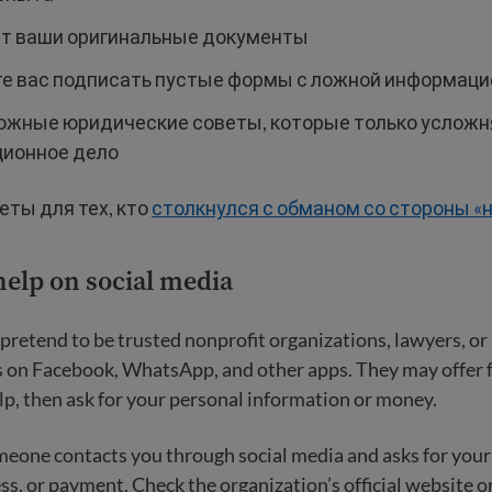
т ваши оригинальные документы
е вас подписать пустые формы с ложной информац
ожные юридические советы, которые только усложн
ионное дело
ты для тех, кто
столкнулся с обманом со стороны «
help on social media
etend to be trusted nonprofit organizations, lawyers, or
 on Facebook, WhatsApp, and other apps. They may offer f
p, then ask for your personal information or money.
omeone contacts you through social media and asks for you
ss, or payment. Check the organization’s official website o