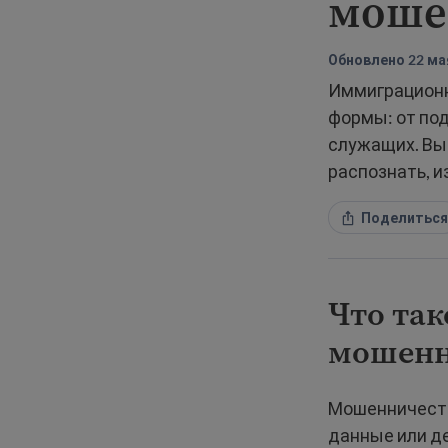
моше
Обновлено 22 мая
Иммиграционн
формы: от по
служащих. Вы 
распознать, и
Поделиться
Что та
мошенн
Мошенничеств
данные или де