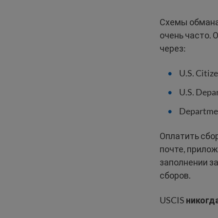
Схемы обмана
очень часто. 
через:
U.S. Citiz
U.S. Depa
Department
Оплатить сбо
почте, прило
заполнении за
сборов.
USCIS
никогд