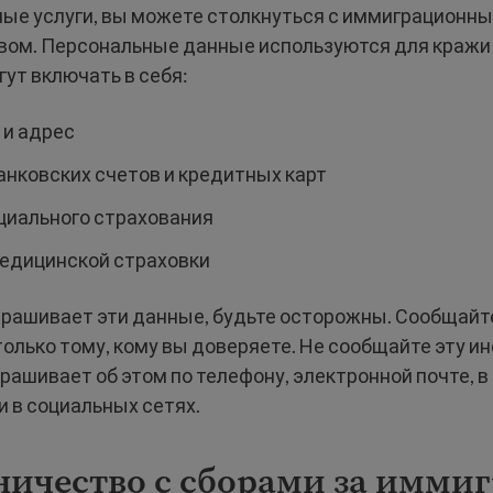
ые услуги, вы можете столкнуться с иммиграционн
ом. Персональные данные используются для кражи
гут включать в себя:
 и адрес
анковских счетов и кредитных карт
циального страхования
едицинской страховки
прашивает эти данные, будьте осторожны. Сообщайт
олько тому, кому вы доверяете. Не сообщайте эту 
прашивает об этом по телефону, электронной почте, 
 в социальных сетях.
ичество с
сборами за имми