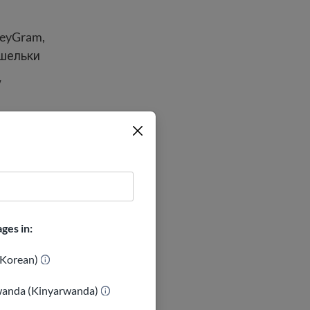
neyGram,
ошельки
у
ачать на
и за доступ
ges in:
orean)
wanda (Kinyarwanda)