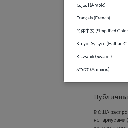
иммиг
العربية (Arabic)
Мошенники мо
Français (French)
некоммерчески
简体中文 (Simplified Chine
чтобы выгляде
человека и о
Kreyòl Ayisyen (Haitian C
деньги.
Kiswahili (Swahili)
Будьте осторо
አማርኛ (Amharic)
авансовых пл
большие суммы
Публичные
В США распро
нотариусами 
юридические 