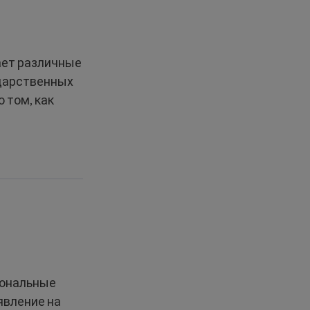
ает различные
ударственных
 том, как
сональные
явление на