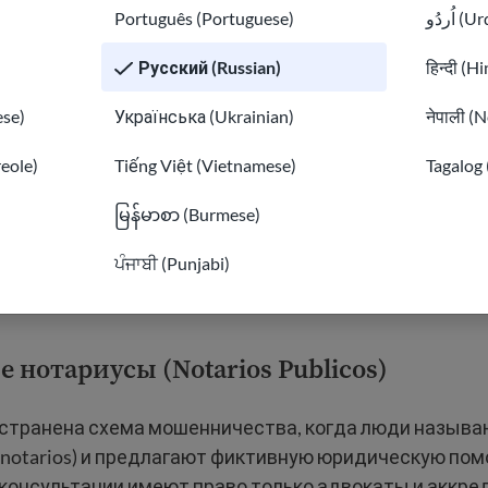
рации
Português (Portuguese)
اُردُو 
гут выдавать себя за иммиграционных юристов или
Русский (Russian)
हिन्दी (H
е организации. Они копируют имена, логотипы и фо
se)
Українська (Ukrainian)
नेपाली (N
ть официально, особенно в социальных сетях. Всег
рганизацию через официальный сайт, прежде чем пер
reole)
Tiếng Việt (Vietnamese)
Tagalog 
မြန်မာစာ (Burmese)
жны, если кто-то требует очень высоких комиссий и
ਪੰਜਾਬੀ (Punjabi)
атежей, особенно тысяч долларов. Мошенники часто
, а затем исчезают или не доводят дело до конца.
 нотариусы (Notarios Publicos)
странена схема мошенничества, когда люди называ
(notarios) и предлагают фиктивную юридическую пом
консультации имеют право только адвокаты и аккр