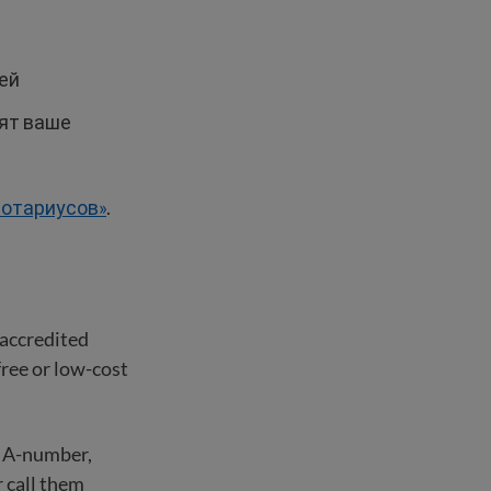
ией
ят ваше
нотариусов»
.
 accredited
ree or low-cost
r A-number,
r call them