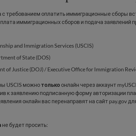
 с требованием оплатить иммиграционные сборы в
Оплата иммиграционных сборов и подача заявлений 
enship and Immigration Services (USCIS)
rtment of State (DOS)
 of Justice (DOJ) / Executive Office for Immigration Rev
ры USCIS можно
только
онлайн через аккаунт myUSCI
жив к заявлению подписанную форму авторизации пла
явления онлайн вас перенаправят на сайт pay.gov дл
а
не будет просить: