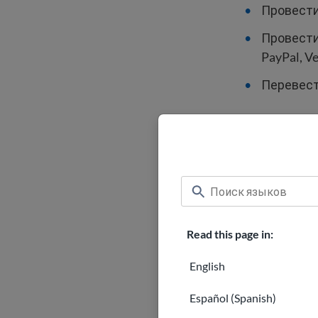
Провести
Провести
PayPal, V
Перевест
Узнайте боль
Все иммигр
сайтах USCIS
к форме.
Read this page in:
Важно знать
English
Мошенн
Español (Spanish)