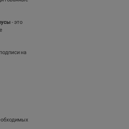
иусы
- это
е
подписи на
необходимых