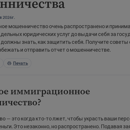
нничества
 2026г.
ое мошенничество очень распространено и приним
ддельных юридических услуг до выдачи себя за гос
должны знать, как защитить себя. Получите советы о
збежать и отправить отчет о мошенничестве.
Печать
кое иммиграционное
ичество?
о — это когда кто-то лжет, чтобы украсть ваши пер
ньги. Это незаконно, но распространено. Подавая за