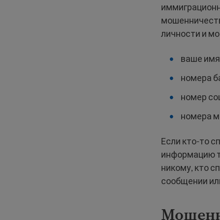
иммиграционн
мошенничеств
личности и мо
ваше имя
номера б
номер со
номера м
Если кто-то с
информацию т
никому, кто с
сообщении или
Мошенн