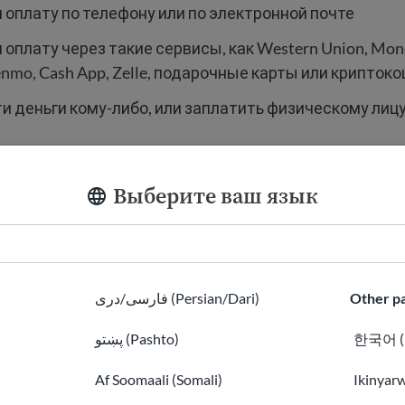
 оплату по телефону или по электронной почте
 оплату через такие сервисы, как Western Union, Mo
enmo, Cash App, Zelle, подарочные карты или крипток
и деньги кому-либо, или заплатить физическому лиц
ше об
оплате пошлин USCIS
.
Выберите ваш язык
ационные формы USCIS и EOIR можно бесплатно ск
.gov и justice.gov
. Никто не должен брать с вас деньг
فارسی/دری (Persian/Dari)
Other pa
پښتو (Pashto)
한국어 (K
ичество в сфере легальной
Af Soomaali (Somali)
Ikinyar