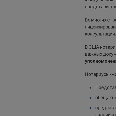
представител
Во многих ст
лицензирован
консультации.
В США нотари
важных докум
уполномоче
Нотариусы-мо
Представ
обещать 
предлага
знаний и