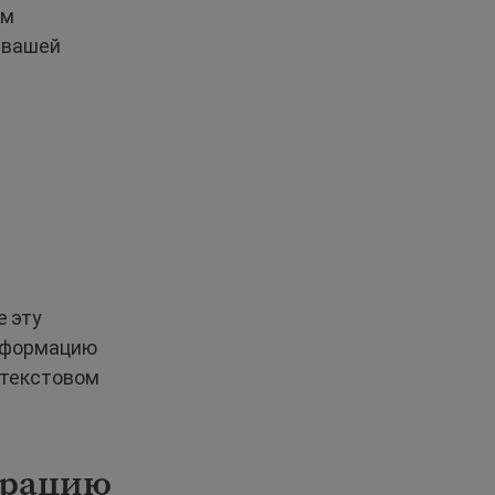
ым
 вашей
е эту
информацию
в текстовом
грацию