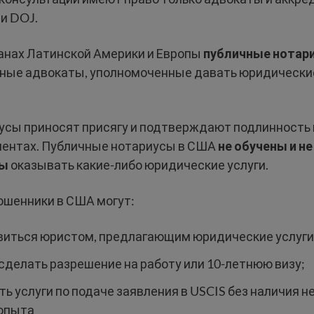
и DOJ.
ранах Латинской Америки и Европы
публичные нотар
ные адвокаты, уполномоченные давать юридически
усы приносят присягу и подтверждают подлинность 
ентах. Публичные нотариусы в США
не обучены и не
ны
оказывать какие-либо юридические услуги.
шенники в США могут:
иться юристом, предлагающим юридические услуги
сделать разрешение на работу или 10-летнюю визу;
ть услуги по подаче заявления в USCIS без наличия 
 опыта