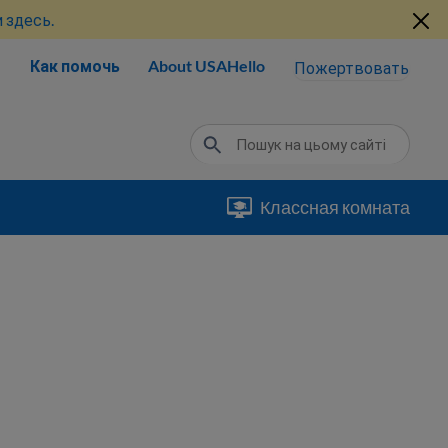
 здесь.
Как помочь
About USAHello
Пожертвовать
Классная комната