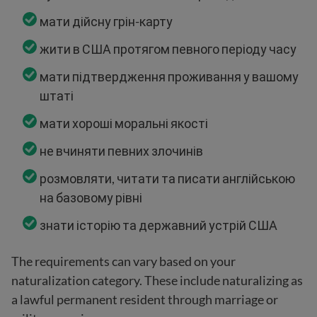
мати дійсну грін-карту
жити в США протягом певного періоду часу
мати підтвердження проживання у вашому
штаті
мати хороші моральні якості
не вчиняти певних злочинів
розмовляти, читати та писати англійською
на базовому рівні
знати історію та державний устрій США
The requirements can vary based on your
naturalization category. These include naturalizing as
a lawful permanent resident through marriage or