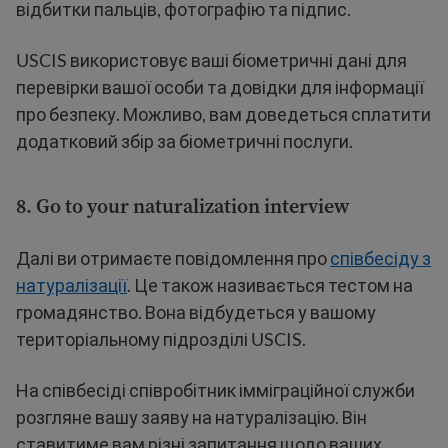
відбитки пальців, фотографію та підпис.
USCIS використовує ваші біометричні дані для
перевірки вашої особи та довідки для інформації
про безпеку. Можливо, вам доведеться сплатити
додатковий збір за біометричні послуги.
8.
Go to your naturalization interview
Далі ви отримаєте повідомлення про
співбесіду з
натуралізації
. Це також називається тестом на
громадянство. Вона відбудеться у вашому
територіальному підрозділі USCIS.
На співбесіді співробітник імміграційної служби
розгляне вашу заяву на натуралізацію. Він
ставитиме вам різні запитання щодо ваших