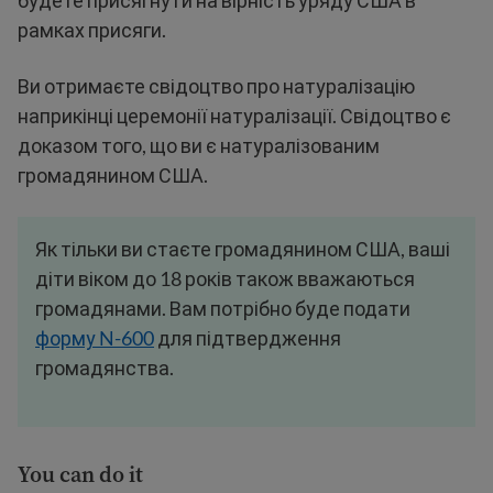
будете присягнути на вірність уряду США в
рамках присяги.
Ви отримаєте свідоцтво про натуралізацію
наприкінці церемонії натуралізації. Свідоцтво є
доказом того, що ви є натуралізованим
громадянином США.
Як тільки ви стаєте громадянином США, ваші
діти віком до 18 років також вважаються
громадянами. Вам потрібно буде подати
форму N-600
для підтвердження
громадянства.
You can do it