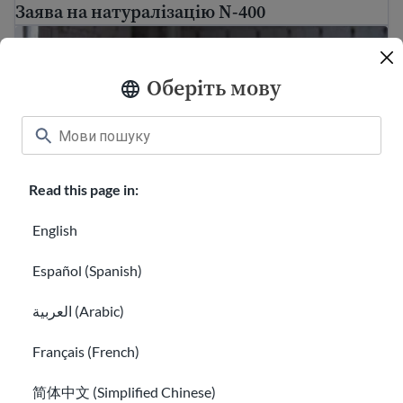
Заява на натуралізацію N-400
Як знайти безоплатного імміграційного юриста та
Оберіть мову
Read this page in:
English
Español (Spanish)
Як знайти безоплатного імміграційного
юриста та недорогу юридичну допомогу
العربية (Arabic)
Посібник з імміграції
Français (French)
简体中文 (Simplified Chinese)