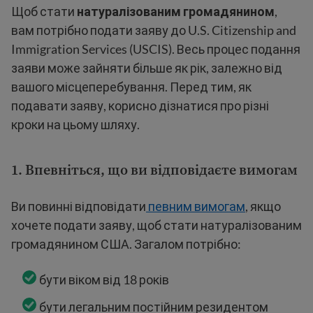
Щоб стати
натуралізованим громадянином
,
вам потрібно подати заяву до U.S. Citizenship and
Immigration Services (USCIS). Весь процес подання
заяви може зайняти більше як рік, залежно від
вашого місцеперебування. Перед тим, як
подавати заяву, корисно дізнатися про різні
кроки на цьому шляху.
1.
Впевніться, що ви відповідаєте вимогам
Ви повинні відповідати
певним вимогам
, якщо
хочете подати заяву, щоб стати натуралізованим
громадянином США. Загалом потрібно:
бути віком від 18 років
бути легальним постійним резидентом