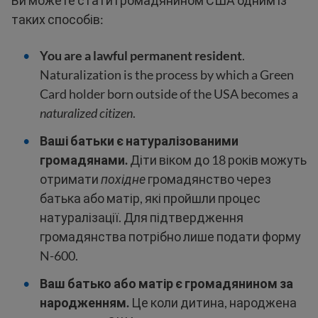
Ви можете стати громадянином США одним із
таких способів:
You are a lawful permanent resident
.
Naturalization is the process by which a Green
Card holder born outside of the USA becomes a
naturalized citizen
.
Ваші батьки є натуралізованими
громадянами.
Діти віком до 18 років можуть
отримати
похідне
громадянство через
батька або матір, які пройшли процес
натуралізації. Для підтвердження
громадянства потрібно лише подати форму
N-600.
Ваш батько або матір є громадянином за
народженням.
Це коли дитина, народжена