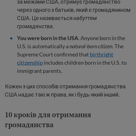
за межами США, отримує громадянство
через одного з батьків, який є громадянином
США. Це називається
набуттям
громадянства
.
You were born in the USA
. Anyone born in the
U.S. is automatically a
natural-born citizen
. The
Supreme Court confirmed that
birthright
citizenship
includes children born in the U.S. to
immigrant parents.
Кожен з цих способів отримання громадянства
США надає такі ж права, як і будь-який інший.
10 кроків для отримання
громадянства