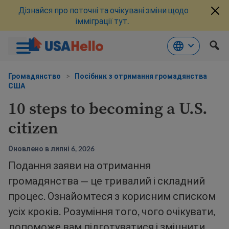
Дізнайся про поточні та очікувані зміни щодо
імміграції тут.
Перейти
до
Громадянство
>
Посібник з отримання громадянства
США
змісту
10 steps to becoming a U.S.
citizen
Оновлено в липні 6, 2026
Подання заяви на отримання
громадянства — це тривалий і складний
процес. Ознайомтеся з корисним списком
усіх кроків. Розуміння того, чого очікувати,
допоможе вам підготуватися і зміцнити