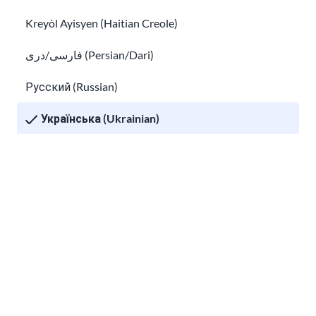
Kreyòl Ayisyen (Haitian Creole)
فارسی/دری (Persian/Dari)
Русский (Russian)
Посібник з імміграції
Українська (Ukrainian)
Tiếng Việt (Vietnamese)
Інформація на цій сторінці походить з USCIS, USA.gov, та інших
Other pages in:
перевірених джерел. Ми прагнемо запропонувати легку для
розуміння інформацію, яка регулярно оновлюється. Ця
한국어 (Korean)
інформація не є юридичною консультацією.
Ikinyarwanda (Kinyarwanda)
Підпишіться на оновлення!
Kiswahili (Swahili)
አማርኛ (Amharic)