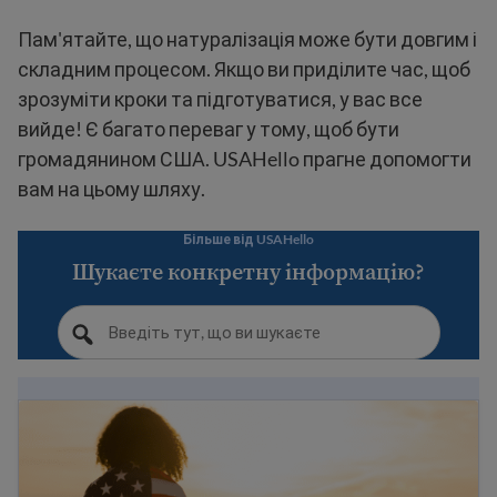
Пам'ятайте, що натуралізація може бути довгим і
складним процесом. Якщо ви приділите час, щоб
зрозуміти кроки та підготуватися, у вас все
вийде! Є багато переваг у тому, щоб бути
громадянином США. USAHello прагне допомогти
вам на цьому шляху.
Більше від USAHello
Шукаєте конкретну інформацію?
Посібник з отримання громадянства США