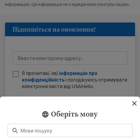
інформацію. Ця інформація не є юридичною консультацією.
Підпишіться на оновлення!
Я прочитав(-ла)
інформацію про
конфіденційність
і погоджуюсь отримувати
електронні листи від USAHello.
Оберіть мову
Навчання
About USAHello
Як допомогти