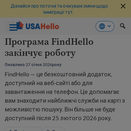
Дізнайся про поточні та очікувані зміни щодо
імміграції тут.
Перейти
Програма FindHello
до
закінчує роботу
змісту
Оновлено 27 січня 2026року
FindHello — це безкоштовний додаток,
доступний на веб-сайті або для
завантаження на телефон. Це допомагає
вам знаходити найближчі служби на карті з
можливістю пошуку. Він більше не буде
доступний після 25 лютого 2026 року.