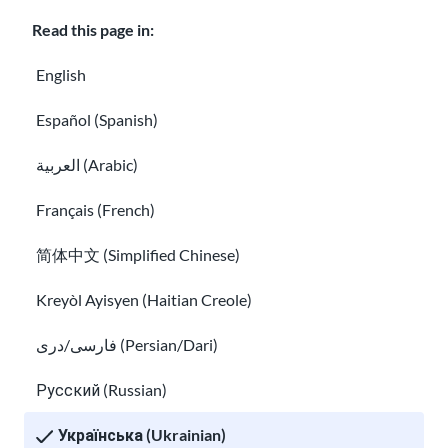
Read this page in:
Кар'єра в USAHello
Пожертвувати
English
Español (Spanish)
العربية (Arabic)
Правило конфіденційності
Français (French)
Ви можете копіювати та розповсюджувати матеріали
简体中文 (Simplified Chinese)
USAHello
за ліцензією Creative Commons
CC BY-NC-SA 4.0
.
Щоб віддати належне нашим авторам, просимо вас
Kreyòl Ayisyen (Haitian Creole)
розміщувати посилання на наш вебсайт при використанні
нашого контенту.
فارسی/دری (Persian/Dari)
Русский (Russian)
Українська (Ukrainian)