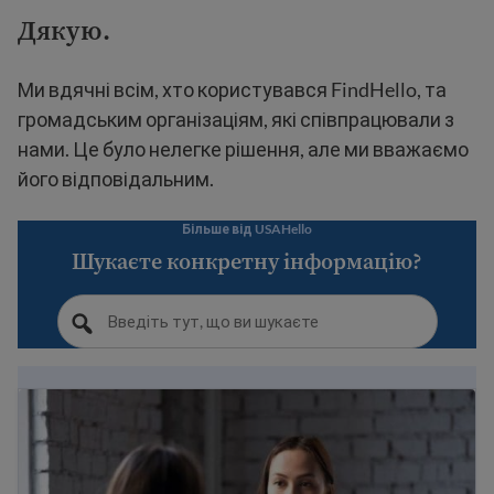
Дякую.
Ми вдячні всім, хто користувався FindHello, та
громадським організаціям, які співпрацювали з
нами. Це було нелегке рішення, але ми вважаємо
його відповідальним.
Більше від USAHello
Шукаєте конкретну інформацію?
Як знайти безоплатного імміграційного юриста та