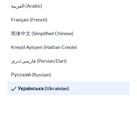
العربية (Arabic)
Français (French)
Підпишіться на оновлення!
简体中文 (Simplified Chinese)
Kreyòl Ayisyen (Haitian Creole)
فارسی/دری (Persian/Dari)
Я прочитав(-ла)
інформацію про
конфіденційність
і погоджуюсь отримувати
Русский (Russian)
електронні листи від USAHello.
Українська (Ukrainian)
Tiếng Việt (Vietnamese)
Other pages in:
Навчання
About USAHello
Як допомогти
한국어 (Korean)