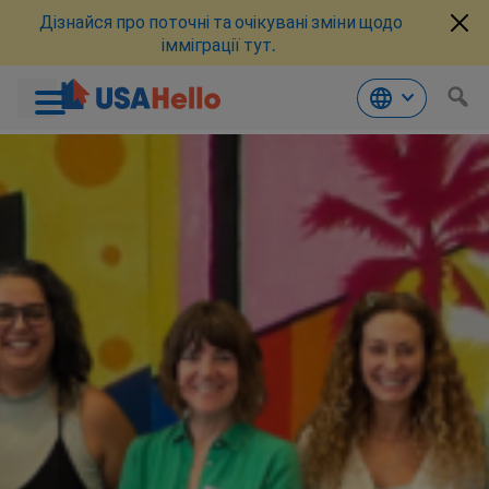
Дізнайся про поточні та очікувані зміни щодо
імміграції тут.
Перейти
до
змісту