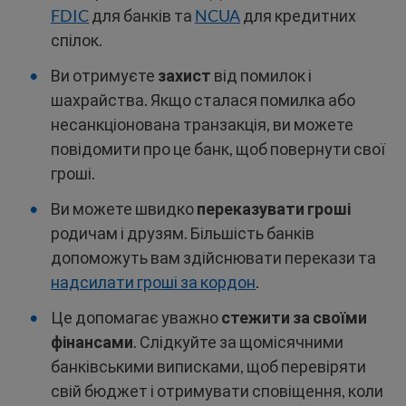
FDIC
для банків та
NCUA
для кредитних
спілок.
Ви отримуєте
захист
від помилок і
шахрайства. Якщо сталася помилка або
несанкціонована транзакція, ви можете
повідомити про це банк, щоб повернути свої
гроші.
Ви можете швидко
переказувати гроші
родичам і друзям. Більшість банків
допоможуть вам здійснювати перекази та
надсилати гроші за кордон
.
Це допомагає уважно
стежити за своїми
фінансами
. Слідкуйте за щомісячними
банківськими виписками, щоб перевіряти
свій бюджет і отримувати сповіщення, коли