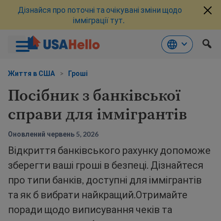
Дізнайся про поточні та очікувані зміни щодо
імміграції тут.
Перейти
до
Життя в США
>
Гроші
змісту
Посібник з банківської
справи для іммігрантів
Оновлений червень 5, 2026
Відкриття банківського рахунку допоможе
зберегти ваші гроші в безпеці. Дізнайтеся
про типи банків, доступні для іммігрантів
та як б вибрати найкращий.Отримайте
поради щодо виписування чеків та