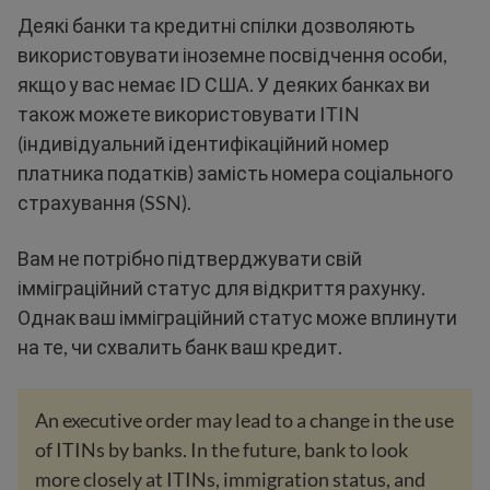
Деякі банки та кредитні спілки дозволяють
використовувати іноземне посвідчення особи,
якщо у вас немає ID США. У деяких банках ви
також можете використовувати ITIN
(індивідуальний ідентифікаційний номер
платника податків) замість номера соціального
страхування (SSN).
Вам не потрібно підтверджувати свій
імміграційний статус для відкриття рахунку.
Однак ваш імміграційний статус може вплинути
на те, чи схвалить банк ваш кредит.
An executive order may lead to a change in the use
of ITINs by banks. In the future, bank to look
more closely at ITINs, immigration status, and