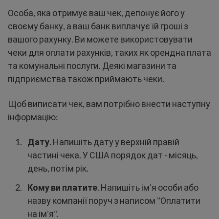
Особа, яка отримує ваш чек, депонує його у
своєму банку, а ваш банк виплачує їй гроші з
вашого рахунку. Ви можете використовувати
чеки для оплати рахунків, таких як орендна плата
та комунальні послуги. Деякі магазини та
підприємства також приймають чеки.
Щоб виписати чек, вам потрібно внести наступну
інформацію:
Дату
. Напишіть дату у верхній правій
частині чека. У США порядок дат - місяць,
день, потім рік.
Кому ви платите
. Напишіть ім'я особи або
назву компанії поруч з написом "Оплатити
на ім'я".