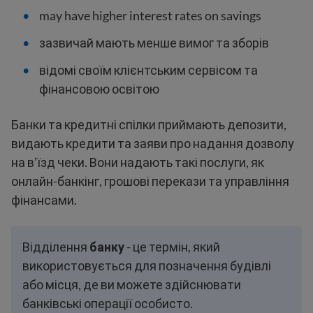
may have higher interest rates on savings
зазвичай мають менше вимог та зборів
відомі своїм клієнтським сервісом та
фінансовою освітою
Банки та кредитні спілки приймають депозити,
видають кредити та заяви про надання дозволу
на в’їзд чеки. Вони надають такі послуги, як
онлайн-банкінг, грошові перекази та управління
фінансами.
Відділення
банку
- це термін, який
використовується для позначення будівлі
або місця, де ви можете здійснювати
банківські операції особисто.