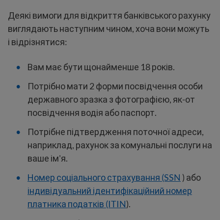
Деякі вимоги для відкриття банківського рахунку
виглядають наступним чином, хоча вони можуть
і відрізнятися:
Вам має бути щонайменше 18 років.
Потрібно мати 2 форми посвідчення особи
державного зразка з фотографією, як-от
посвідчення водія або паспорт.
Потрібне підтвердження поточної адреси,
наприклад, рахунок за комунальні послуги на
ваше ім'я.
Номер соціального страхування (SSN
) або
індивідуальний ідентифікаційний номер
платника податків (ITIN
).