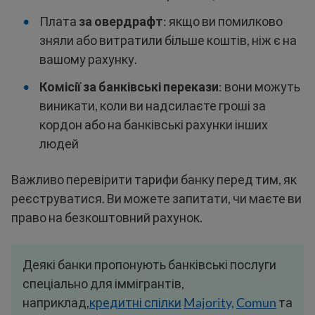
Плата
за овердрафт
: якщо ви помилково
зняли або витратили більше коштів, ніж є на
вашому рахунку.
Комісії за банківські перекази
: вони можуть
виникати, коли ви надсилаєте гроші за
кордон або на банківські рахунки інших
людей
Важливо перевірити тарифи банку перед тим, як
реєструватися. Ви можете запитати, чи маєте ви
право на безкоштовний рахунок.
Деякі банки пропонують банківські послуги
спеціально для іммігрантів,
наприклад,
кредитні спілки
Majority,
Comun
та