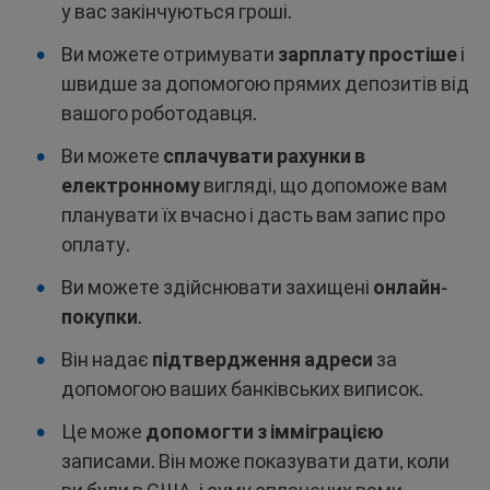
у вас закінчуються гроші.
Ви можете отримувати
зарплату простіше
і
швидше за допомогою прямих депозитів від
вашого роботодавця.
Ви можете
сплачувати рахунки в
електронному
вигляді, що допоможе вам
планувати їх вчасно і дасть вам запис про
оплату.
Ви можете здійснювати захищені
онлайн-
покупки
.
Він надає
підтвердження адреси
за
допомогою ваших банківських виписок.
Це може
допомогти з імміграцією
записами. Він може показувати дати, коли