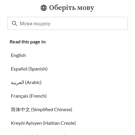
Оберіть мову
Read this page in:
English
Як подати декларацію про доходи для
Español (Spanish)
нових іммігрантів
Способи переказу грошей за кордон
العربية (Arabic)
Français (French)
简体中文 (Simplified Chinese)
Kreyòl Ayisyen (Haitian Creole)