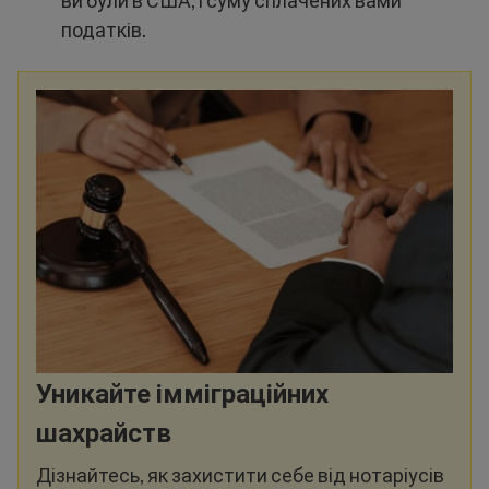
ви були в США, і суму сплачених вами
податків.
Уникайте імміграційних
шахрайств
Дізнайтесь, як захистити себе від нотаріусів