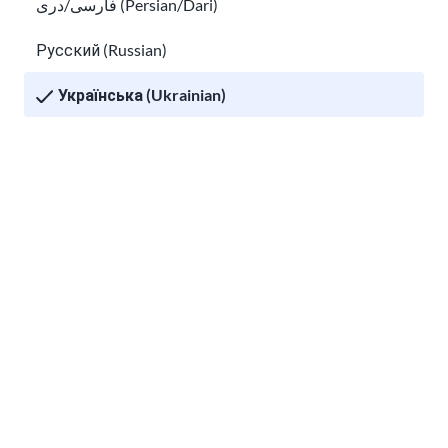
فارسی/دری (Persian/Dari)
Способи переказу грошей за кордон
Русский (Russian)
Learn about social media and digital safety for immigran
Українська (Ukrainian)
Tiếng Việt (Vietnamese)
Other pages in:
한국어 (Korean)
Ikinyarwanda (Kinyarwanda)
Kiswahili (Swahili)
Learn about social media and digital safety for
አማርኛ (Amharic)
immigrants
پښتو (Pashto)