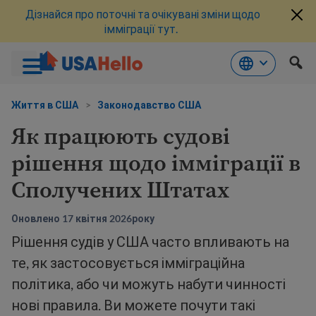
Дізнайся про поточні та очікувані зміни щодо
імміграції тут.
Перейти
до
Життя в США
>
Законодавство США
змісту
Як працюють судові
рішення щодо імміграції в
Сполучених Штатах
Оновлено 17 квітня 2026року
Рішення судів у США часто впливають на
те, як застосовується імміграційна
політика, або чи можуть набути чинності
нові правила. Ви можете почути такі