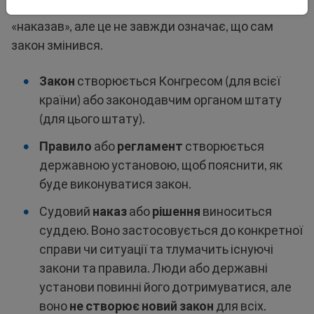
Часто чути, що суд щось «заблокував» або
«наказав», але це не завжди означає, що сам
закон змінився.
Закон
створюється Конгресом (для всієї
країни) або законодавчим органом штату
(для цього штату).
Правило
або
регламент
створюється
державною установою, щоб пояснити, як
буде виконуватися закон.
Судовий
наказ
або
рішення
виноситься
суддею. Воно застосовується до конкретної
справи чи ситуації та тлумачить існуючі
закони та правила. Люди або державні
установи повинні його дотримуватися, але
воно
не створює новий закон
для всіх.