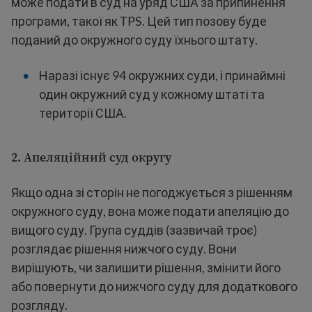
може подати в суд на уряд США за припинення
програми, такої як TPS. Цей тип позову буде
поданий до окружного суду їхнього штату.
Наразі існує 94 окружних суди, і принаймні
один окружний суд у кожному штаті та
території США.
2.
Апеляційний суд округу
Якщо одна зі сторін не погоджується з рішенням
окружного суду, вона може подати апеляцію до
вищого суду. Група суддів (зазвичай троє)
розглядає рішення нижчого суду. Вони
вирішують, чи залишити рішення, змінити його
або повернути до нижчого суду для додаткового
розгляду.