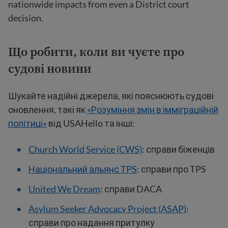
nationwide impacts from even a District court
decision.
Що робити, коли ви чуєте про
судові новини
Шукайте надійні джерела, які пояснюють судові
оновлення, такі як
«Розуміння змін в імміграційній
політиці»
від USAHello та інші:
Church World Service (CWS)
: справи біженців
Національний альянс TPS
: справи про TPS
United We Dream
: справи DACA
Asylum Seeker Advocacy Project (ASAP)
:
справи про надання притулку