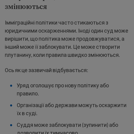
змінюються
Імміграційні політики часто стикаються з
юридичними оскарженнями. Іноді один суд може
вирішити, що політика може продовжуватися, а
інший може її заблокувати. Це може створити
плутанину, коли правила швидко змінюються.
Ось як це зазвичай відбувається:
Уряд оголошує про нову політику або
правило.
Організації або держави можуть оскаржити
їх в суді.
Суддя може заблокувати (зупинити) або
дозволити їх тимчасово.