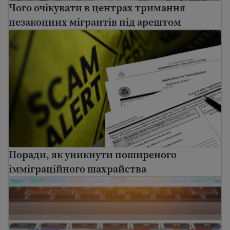
Чого очікувати в центрах тримання
незаконних мігрантів під арештом
Поради, як уникнути поширеного імміграційного ш
Поради, як уникнути поширеного
імміграційного шахрайства
Знайдіть безкоштовну допомогу з перекладу в СШ