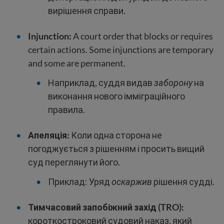
вирішення справи.
Injunction:
A court order that blocks or requires
certain actions. Some injunctions are temporary
and some are permanent.
Наприклад, суддя видав
заборону
на
виконання нового імміграційного
правила.
Апеляція:
Коли одна сторона не
погоджується з рішенням і просить вищий
суд переглянути його.
Приклад: Уряд
оскаржив
рішення судді.
Тимчасовий запобіжний захід (TRO):
короткостроковий судовий наказ, який