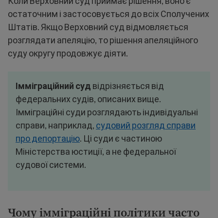
Коли Верховний суд приймає рішення, воно є
остаточним і застосовується до всіх Сполучених
Штатів. Якщо Верховний суд відмовляється
розглядати апеляцію, то рішення апеляційного
суду округу продовжує діяти.
Імміграційний суд
відрізняється від
федеральних судів, описаних вище.
Імміграційні суди розглядають індивідуальні
справи, наприклад,
судовий розгляд справи
про депортацію
. Ці суди є частиною
Міністерства юстиції, а не федеральної
судової системи.
Чому імміграційні політики часто