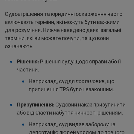
Судові рішення та юридичні оскарження часто
включають терміни, які можуть бути важкими
для розуміння. Нижче наведено деякі загальні
терміни, які ви можете почути, та що вони
означають.
Рішення:
Рішення суду щодо справи або її
частини.
Наприклад, суддя
постановив
, що
припинення TPS було незаконним.
Призупинення:
Судовий наказ призупинити
або відкласти набуття чинності рішенням.
Наприклад, суд видав
заборону
на
депортацію людей урядом до повного