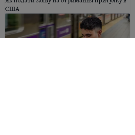
Як подати заяву на отримання притулку в
США
Посібник з імміграції
Посібник з імміграції
Ми прагнемо надавати зрозумілу та найбільш актуальну
інформацію. Ця інформація не є юридичною консультацією.