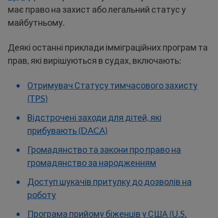
має право на захист або легальний статус у
майбутньому.
Деякі останні приклади імміграційних програм та
прав, які вирішуються в судах, включають:
Отримувач Статусу тимчасового захисту
(TPS)
Відстрочені заходи для дітей, які
прибувають (DACA)
Громадянство та закони про право на
громадянство за народженням
Доступ шукачів притулку до дозволів на
роботу
Програма прийому біженців у США (U.S.