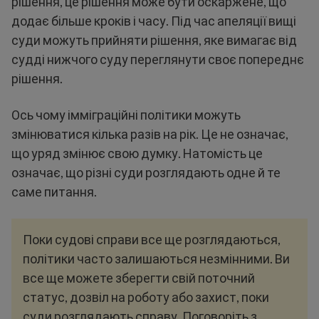
рішення, це рішення може бути оскаржене, що
додає більше кроків і часу. Під час апеляції вищі
суди можуть прийняти рішення, яке вимагає від
судді нижчого суду переглянути своє попереднє
рішення.
Ось чому імміграційні політики можуть
змінюватися кілька разів на рік. Це не означає,
що уряд змінює свою думку. Натомість це
означає, що різні суди розглядають одне й те
саме питання.
Поки судові справи все ще розглядаються,
політики часто залишаються незмінними. Ви
все ще можете зберегти свій поточний
статус, дозвіл на роботу або захист, поки
суди розглядають справу. Поговоріть з