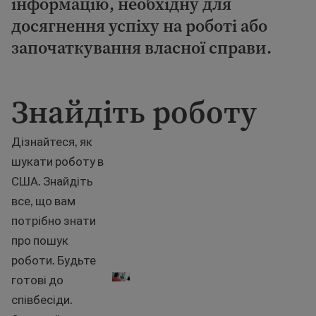
інформацію, необхідну для
досягнення успіху на роботі або
започаткування власної справи.
Знайдіть роботу
Дізнайтеся, як
шукати роботу в
США. Знайдіть
все, що вам
потрібно знати
про пошук
Знайдіть роботу
роботи. Будьте
готові до
співбесіди.