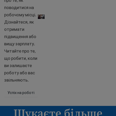
про те, як
поводитися на
На роботі
робочому місці.
Дізнайтеся, як
отримати
підвищення або
вищу зарплату.
Читайте про те,
що робити, коли
ви залишаєте
роботу або вас
звільняють.
Успіх на роботі
Шукаєте більше