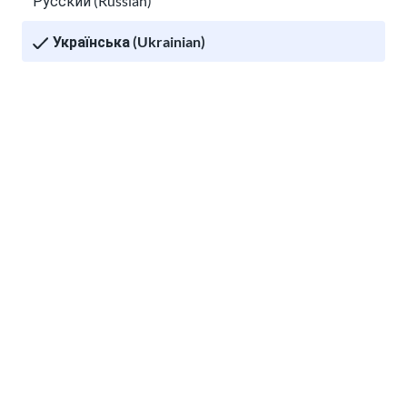
Русский (Russian)
Українська (Ukrainian)
Що таке EAD? Посібник з отримання
Tiếng Việt (Vietnamese)
дозволу на роботу в США
Other pages in:
Права трудових мігрантів у США
한국어 (Korean)
Ikinyarwanda (Kinyarwanda)
Kiswahili (Swahili)
አማርኛ (Amharic)
Права трудових мігрантів у США
پښتو (Pashto)
Посібник з імміграції
Af Soomaali (Somali)