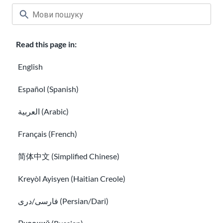
Read this page in:
English
Знайти професійне навчання для
Español (Spanish)
іммігрантів та отримати навички для
роботи
العربية (Arabic)
Що таке EAD? Посібник з отримання дозволу на ро
Français (French)
简体中文 (Simplified Chinese)
Kreyòl Ayisyen (Haitian Creole)
فارسی/دری (Persian/Dari)