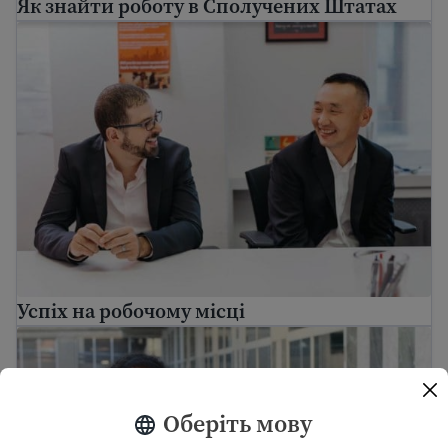
Як знайти роботу в Сполучених Штатах
Успіх на робочому місці
Успіх на робочому місці
Знайти професійне навчання для іммігрантів та от
Оберіть мову