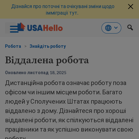
Дізнайся про поточні та очікувані зміни щодо
імміграції тут.
Перейти
до
Робота
>
Знайдіть роботу
змісту
Віддалена робота
Оновлено листопад 18, 2025
Дистанційна робота означає роботу поза
офісом чи іншим місцем роботи. Багато
людей у Сполучених Штатах працюють
віддалено з дому. Дізнайтеся про хороші
віддалені роботи, як спілкуються віддалені
працівники та як успішно виконувати свою
роботу.