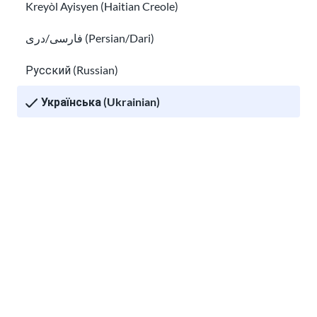
Що таке EAD? Посібник з отримання дозволу на ро
Kreyòl Ayisyen (Haitian Creole)
فارسی/دری (Persian/Dari)
Русский (Russian)
Українська (Ukrainian)
Tiếng Việt (Vietnamese)
Other pages in:
한국어 (Korean)
Що таке EAD? Посібник з отримання
дозволу на роботу в США
Ikinyarwanda (Kinyarwanda)
Посібник з імміграції
Kiswahili (Swahili)
አማርኛ (Amharic)