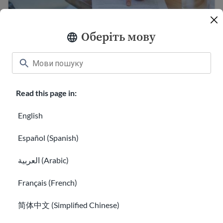
Оберіть мову
10 порад щодо резюме для отримання
роботи в США
Read this page in:
Підготовка до співбесіди з роботодавцем
English
Español (Spanish)
العربية (Arabic)
Français (French)
简体中文 (Simplified Chinese)
Підготовка до співбесіди з роботодавцем