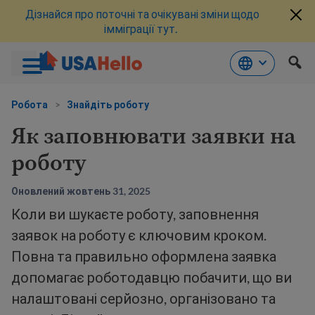
Дізнайся про поточні та очікувані зміни щодо
імміграції тут.
Перейти
до
Робота
>
Знайдіть роботу
змісту
Як заповнювати заявки на
роботу
Оновлений жовтень 31, 2025
Коли ви шукаєте роботу, заповнення
заявок на роботу є ключовим кроком.
Повна та правильно оформлена заявка
допомагає роботодавцю побачити, що ви
налаштовані серйозно, організовано та