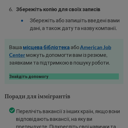
Збережіть копію для своїх записів
Збережіть або запишіть введені вами
дані, а також дату та назву компанії.
Ваша
місцева
бібліотека
або
American Job
Center
можуть допомогти вам із резюме,
заявками та підтримкою в пошуку роботи.
Знайдіть допомогу
Поради для іммігрантів
Перелічіть вакансії з інших країн, якщо вони
відповідають вакансії, на яку ви
претендуєте. Підкресліть свої навички та