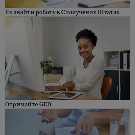
Як знайти роботу в Сполучених Штатах
Get your GED
®
Отримайте GED
®
10 порад щодо резюме для отримання роботи в С