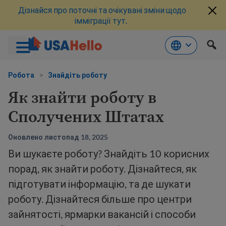
Дізнайся про поточні та очікувані зміни щодо
імміграції тут.
Перейти
до
Робота
>
Знайдіть роботу
змісту
Як знайти роботу в
Сполучених Штатах
Оновлено листопад 18, 2025
Ви шукаєте роботу? Знайдіть 10 корисних
порад, як знайти роботу. Дізнайтеся, як
підготувати інформацію, та де шукати
роботу. Дізнайтеся більше про центри
зайнятості, ярмарки вакансій і способи