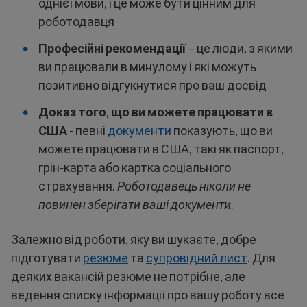
однієї мови, і це може бути цінним для
роботодавця
Професійні рекомендації
– це люди, з якими
ви працювали в минулому і які можуть
позитивно відгукнутися про ваш досвід
Доказ того, що ви можете працювати в
США
- певні
документи
показують, що ви
можете працювати в США, такі як паспорт,
грін-карта або картка соціального
страхування.
Роботодавець ніколи не
повинен зберігати ваші документи.
Залежно від роботи, яку ви шукаєте, добре
підготувати
резюме
та
супровідний лист
. Для
деяких вакансій резюме не потрібне, але
ведення списку інформації про вашу роботу все