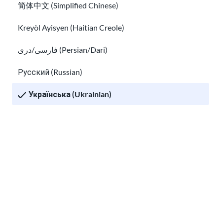
简体中文 (Simplified Chinese)
Підготовка до співбесіди з роботодавцем
Kreyòl Ayisyen (Haitian Creole)
Права трудових мігрантів у США
فارسی/دری (Persian/Dari)
Русский (Russian)
Українська (Ukrainian)
Tiếng Việt (Vietnamese)
Права трудових мігрантів у США
Other pages in:
Що таке EAD? Посібник з отримання дозволу на ро
한국어 (Korean)
Ikinyarwanda (Kinyarwanda)
Kiswahili (Swahili)