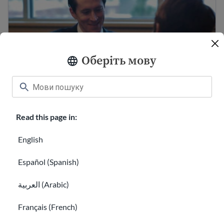
Оберіть мову
Створення списку професійних
рекомендацій для резюме на роботу
Read this page in:
Підготовка до співбесіди з роботодавцем
English
Español (Spanish)
العربية (Arabic)
Français (French)