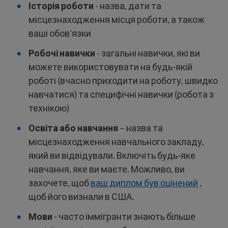
Історія роботи
- назва, дати та
місцезнаходження місця роботи, а також
ваші обов'язки
Робочі навички
- загальні навички, які ви
можете використовувати на будь-якій
роботі (вчасно приходити на роботу, швидко
навчатися) та специфічні навички (робота з
технікою)
Освіта або навчання
– назва та
місцезнаходження навчального закладу,
який ви відвідували. Включіть будь-яке
навчання, яке ви маєте. Можливо, ви
захочете, щоб
ваш диплом був оцінений
,
щоб його визнали в США.
Мови
- часто іммігранти знають більше