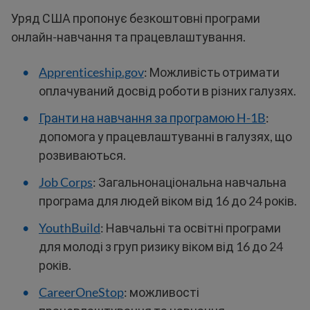
Уряд США пропонує безкоштовні програми
онлайн-навчання та працевлаштування.
Apprenticeship.gov
: Можливість отримати
оплачуваний досвід роботи в різних галузях.
Гранти на навчання за програмою H-1B
:
допомога у працевлаштуванні в галузях, що
розвиваються.
Job Corps
: Загальнонаціональна навчальна
програма для людей віком від 16 до 24 років.
YouthBuild
: Навчальні та освітні програми
для молоді з груп ризику віком від 16 до 24
років.
CareerOneStop
: можливості