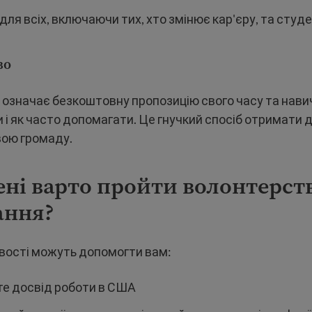
для всіх, включаючи тих, хто змінює кар'єру, та студе
во
означає безкоштовну пропозицію свого часу та навич
и і як часто допомагати. Це гнучкий спосіб отримати 
вою громаду.
ні варто пройти волонтерст
ання?
вості можуть допомогти вам:
е досвід роботи в США