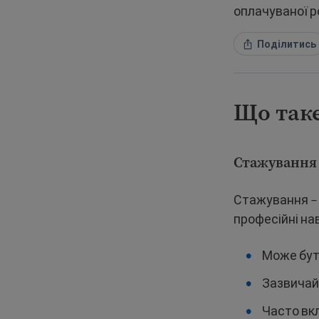
оплачуваної р
Поділитись
Що таке
Стажування
Стажування – 
професійні на
Може бут
Зазвичай 
Часто вк