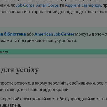
рами, як
Job Corps
,
AmeriCorps
та
Apprenticeship.gov,
пр
не навчання та практичний досвід, іноді з оплатою п
ва
бібліотека
або
American Job Center
можуть допомог
вками та підтримкою в пошуку роботи.
омогу
для успіху
просте резюме, в якому перелічіть свої навички, осві
авіть якщо він з вашої рідної країни.
 короткий електронний лист або супровідний лист, п
ацікавлені.