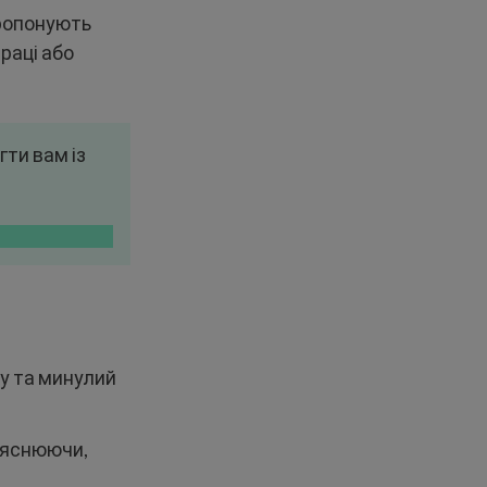
опонують
раці або
ти вам із
ту та минулий
ояснюючи,