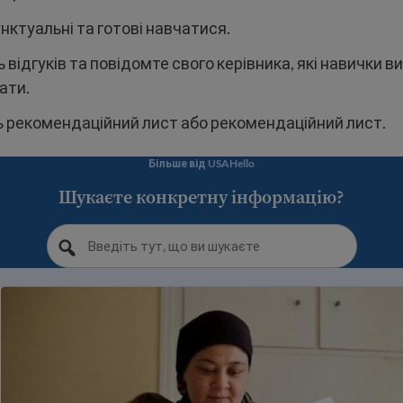
нктуальні та готові навчатися.
 відгуків та повідомте свого керівника, які навички в
ати.
ь рекомендаційний лист або рекомендаційний лист.
Більше від USAHello
Шукаєте конкретну інформацію?
оботу в Сполучених Штатах