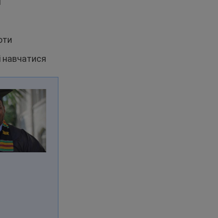
ї
оти
і навчатися