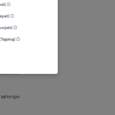
indi)
epali)
Фільтруйте за
Punjabi)
(Tagalog)
притулках та
ерів.
е. Багато
тайте про