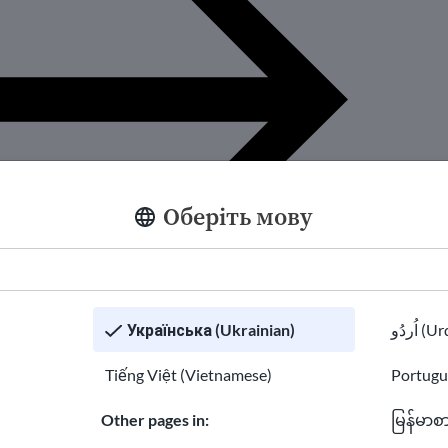
Оберіть мову
Українська (Ukrainian)
اُردُو 
Tiếng Việt (Vietnamese)
Portugu
йти можливості
Other pages in:
မြန်မာစ