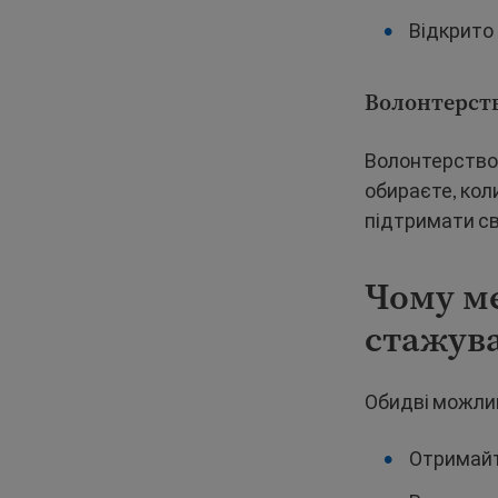
Відкрито 
Волонтерст
Волонтерство 
обираєте, кол
підтримати с
Чому ме
стажув
Обидві можли
Отримайт