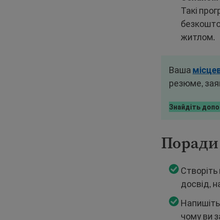
Такі прог
безкоштов
житлом.
Ваша
місце
резюме, зая
Знайдіть доп
Поради 
Створіть 
досвід, н
Напишіть
чому ви з