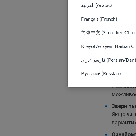
العربية (Arabic)
Ось способи п
Français (French)
Пошук о
Використ
简体中文 (Simplified Chine
посадами
Kreyòl Ayisyen (Haitian C
Зверніть
Запитайте
فارسی/دری (Persian/Dari
громадсь
Русский (Russian)
Викорис
Розкажіть
можливос
Зверніть
Якщо ви н
варіанти
Ознайомт