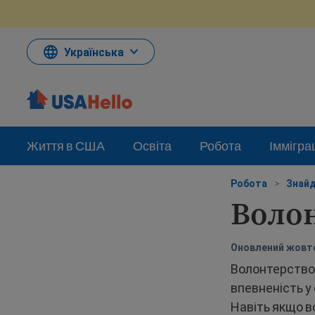
Перейти
до
змісту
Українська
Життя в США
Освіта
Робота
Іммігра
Робота
>
Знайд
Волон
Оновлений жовте
Волонтерство 
впевненість у
Навіть якщо в