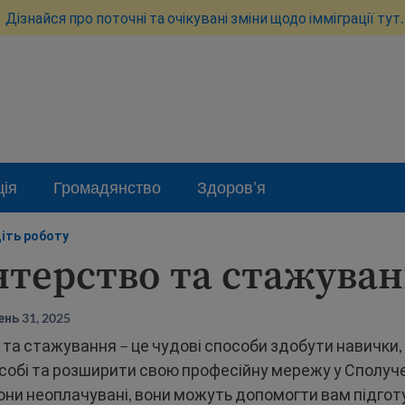
Дізнайся про поточні та очікувані зміни щодо імміграції тут.
ція
Громадянство
Здоров'я
іть роботу
терство та стажува
нь 31, 2025
та стажування – це чудові способи здобути навички,
 собі та розширити свою професійну мережу у Сполуч
они неоплачувані, вони можуть допомогти вам підгот