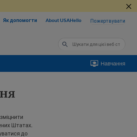
Як допомогти
About USAHello
Пожертвувати
Навчання
ння
 зміцнити
ених Штатах.
уватися до