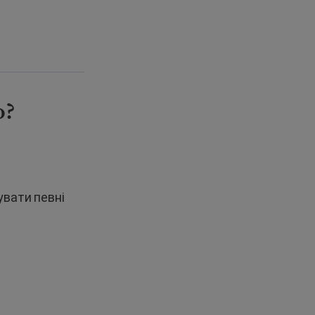
о?
увати певні