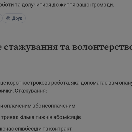
оботи та долучитися до життя вашої громади.
Друк
 стажування та волонтерств
це короткострокова робота, яка допомагає вам опан
вички. Стажування:
и оплаченим або неоплаченим
триває кілька тижнів або місяців
лючає співбесіди та контракт