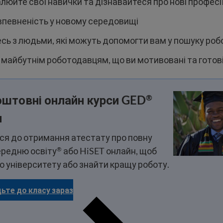
юйте свої навички та дізнавайтеся про нові професі
 впевненість у новому середовищі
сь з людьми, які можуть допомогти вам у пошуку роб
 майбутнім роботодавцям, що ви мотивовані та готов
оштовні онлайн курси GED
®
и
ся до отримання атестату про повну
ередню освіту
або HiSET онлайн, щоб
®
о університету або знайти кращу роботу.
ьте до класу зараз