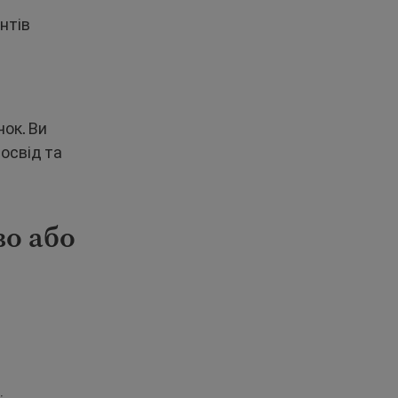
нтів
ок. Ви
досвід та
во або