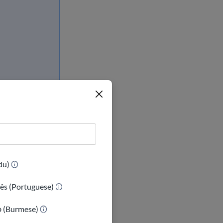
(Urdu)
ês (Portuguese)
ာ (Burmese)