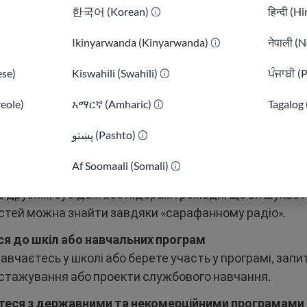
한국어 (Korean)
हिन्दी (H
ошуку стажувань та волонтерської роботи:
Ikinyarwanda (Kinyarwanda)
नेपाली (N
нлайн
овуйте такі вебсайти, як
LinkedIn
,
Indeed
,
Idealist.org
. 
se)
Kiswahili (Swahili)
ਪੰਜਾਬੀ (
 «стажування» або «волонтерство».
reole)
አማርኛ (Amharic)
Tagalog 
ся до місцевих організацій
 в бібліотеках, школах, некомерційних організаціях, 
پښتو (Pashto)
)
ких центрах, чи приймають вони волонтерів або стаж
Af Soomaali (Somali)
товуйте свою мережу
 друзям, сусідам або лідерам громади, що ви шукаєт
тей можна знайти завдяки «сарафанному радіо».
ся до шкіл або навчальних програм
авчаєтесь у школі або берете участь у програмі, запи
 стажування або проекти службового навчання.
еся з державними та некомерційними програмами