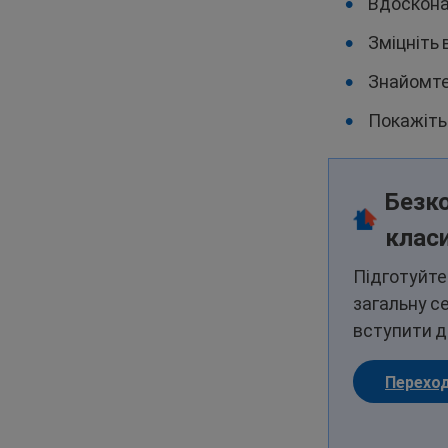
Вдосконал
Зміцніть
Знайомте
Покажіть
Безк
клас
Підготуйте
загальну с
вступити д
Переход