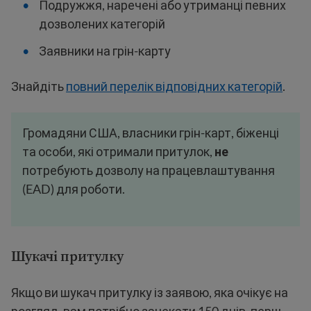
Подружжя, наречені або утриманці певних
дозволених категорій
Заявники на грін-карту
Знайдіть
повний перелік відповідних категорій
.
Громадяни США, власники грін-карт, біженці
та особи, які отримали притулок,
не
потребують дозволу на працевлаштування
(EAD) для роботи.
Шукачі притулку
Якщо ви шукач притулку із заявою, яка очікує на
розгляд, вам потрібно зачекати 150 днів, перш