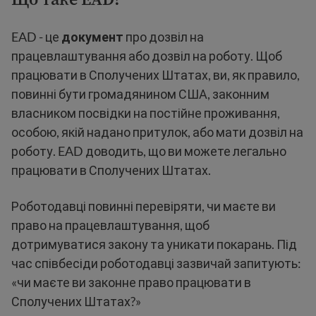
EAD - це
документ
про дозвіл на
працевлаштування або дозвіл на роботу. Щоб
працювати в Сполучених Штатах, ви, як правило,
повинні бути громадянином США, законним
власником посвідки на постійне проживання,
особою, якій надано притулок, або мати дозвіл на
роботу. EAD доводить, що ви можете легально
працювати в Сполучених Штатах.
Роботодавці повинні перевіряти, чи маєте ви
право на працевлаштування, щоб
дотримуватися закону та уникати покарань. Під
час співбесіди роботодавці зазвичай запитують:
«чи маєте ви законне право працювати в
Сполучених Штатах?»