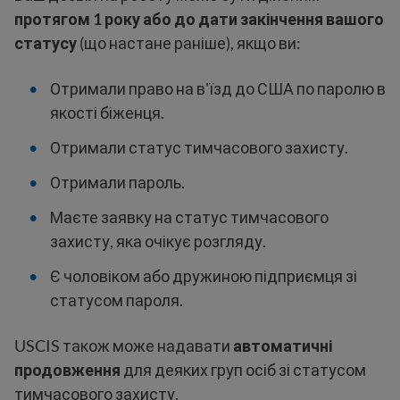
протягом 1 року або до дати закінчення вашого
статусу
(що настане раніше), якщо ви:
Отримали право на в'їзд до США по паролю в
якості біженця.
Отримали статус тимчасового захисту.
Отримали пароль.
Маєте заявку на статус тимчасового
захисту, яка очікує розгляду.
Є чоловіком або дружиною підприємця зі
статусом пароля.
USCIS також може надавати
автоматичні
продовження
для деяких груп осіб зі статусом
тимчасового захисту.