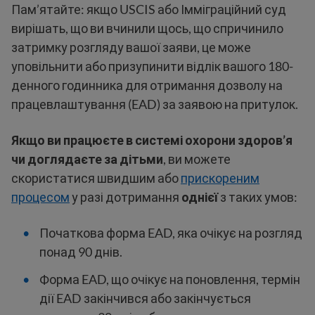
Пам’ятайте: якщо USCIS або Імміграційний суд
вирішать, що ви вчинили щось, що спричинило
затримку розгляду вашої заяви, це може
уповільнити або призупинити відлік вашого 180-
денного годинника для отримання дозволу на
працевлаштування (EAD) за заявою на притулок.
Якщо ви працюєте в системі охорони здоров’я
чи доглядаєте за дітьми
, ви можете
скористатися швидшим або
прискореним
процесом
у разі дотримання
однієї
з таких умов:
Початкова форма EAD, яка очікує на розгляд
понад 90 днів.
Форма EAD, що очікує на поновлення, термін
дії EAD закінчився або закінчується