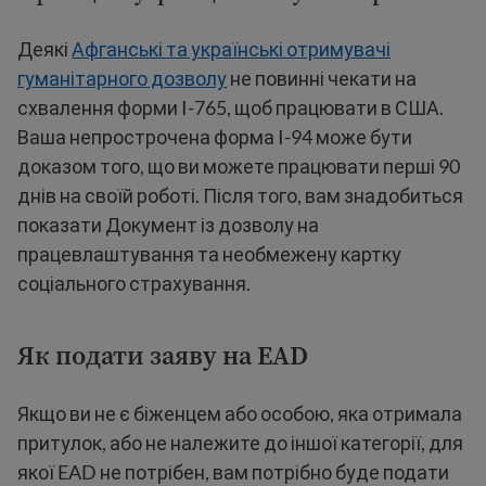
Деякі
Афганські та українські отримувачі
гуманітарного дозволу
не повинні чекати на
схвалення форми I-765, щоб працювати в США.
Ваша непрострочена форма I-94 може бути
доказом того, що ви можете працювати перші 90
днів на своїй роботі. Після того, вам знадобиться
показати Документ із дозволу на
працевлаштування та необмежену картку
соціального страхування.
Як подати заяву на EAD
Якщо ви не є біженцем або особою, яка отримала
притулок, або не належите до іншої категорії, для
якої EAD не потрібен, вам потрібно буде подати