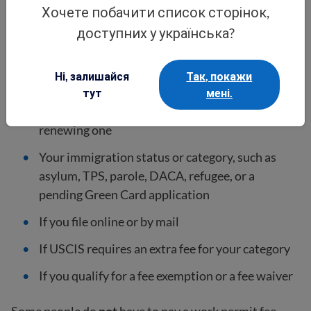
for Form I-765, Application for Employment
Хочете побачити список сторінок,
Authorization.
доступних у українська?
USCIS fees for work permits can change. The amount
may also be different based on:
Ні, залишайся
Так, покажи
тут
мені.
If you are applying for your first work permit or
renewing one
Your immigration status or category, such as
asylum, TPS, parole, DACA, refugee, or a
pending Green Card application
If you file online or by mail
If USCIS requires an extra fee for your category
If you qualify for a fee exemption or a fee waiver
Some people do
not
have to pay a work permit fee.