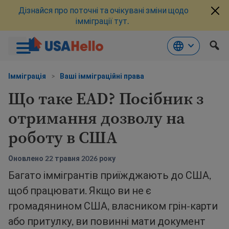
Дізнайся про поточні та очікувані зміни щодо
імміграції тут.
Перейти
до
Імміграція
>
Ваші імміграційні права
змісту
Що таке EAD? Посібник з
отримання дозволу на
роботу в США
Оновлено 22 травня 2026 року
Багато іммігрантів приїжджають до США,
щоб працювати. Якщо ви не є
громадянином США, власником грін-карти
або притулку, ви повинні мати документ