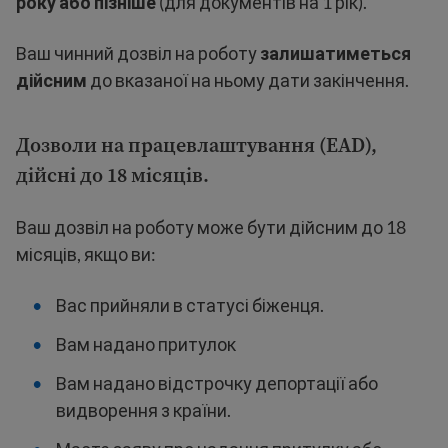
року або пізніше
(для документів на 1 рік).
Ваш чинний дозвіл на роботу
залишатиметься
дійсним
до вказаної на ньому дати закінчення.
Дозволи на працевлаштування (EAD),
дійсні до 18 місяців.
Ваш дозвіл на роботу може бути дійсним до 18
місяців, якщо ви:
Вас прийняли в статусі біженця.
Вам надано притулок
Вам надано відстрочку депортації або
видворення з країни.