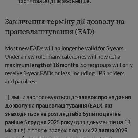
протягом 30 днів або менше.
Закінчення терміну дії
дозволу на
працевлаштування
(EAD)
Most new EADs will
no longer be valid for 5 years.
Under a new rule, many categories will now get a
maximum length of 18 months
. Some groups will only
receive
1-year EADs or less
, including TPS holders
and parolees.
Ці зміни застосовуються до
заявок про надання
дозволу на працевлаштування (EAD), які
знаходяться на розгляді або були подані не
раніше 5 грудня 2025 року
(для документів на 18
місяців), а також заявок, поданих
22 липня 2025