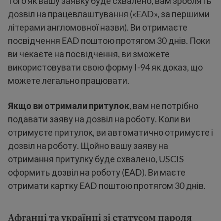
того як вашу заявку буде схвалено, вам зроблять
дозвіл на працевлаштування («EAD», за першими
літерами англомовної назви). Ви отримаєте
посвідчення EAD поштою протягом 30 днів. Поки
ви чекаєте на посвідчення, ви зможете
використовувати свою форму I-94 як доказ, що
можете легально працювати.
Якщо ви отримали притулок
, вам не потрібно
подавати заяву на дозвіл на роботу. Коли ви
отримуєте притулок, ви автоматично отримуєте і
дозвіл на роботу. Щойно вашу заяву на
отримання притулку буде схвалено, USCIS
оформить дозвіл на роботу (EAD). Ви маєте
отримати картку EAD поштою протягом 30 днів.
Афганці та українці зі статусом пароля