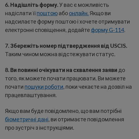
6.
Надішліть форму.
У вас є можливість
надіслати її
поштою
або
онлайн.
Якщо ви
надсилаєте форму поштою і хочете отримувати
електронні сповіщення, додайте
форму G-114
.
7. Збережіть номер підтвердження від USCIS.
Таким чином можна відстежувати статус.
8. Ви повинні очікувати на схвалення заяви
до
того, як можете почати працювати. Ви можете
почати
пошуки роботи
, поки чекаєте на дозвіл на
працевлаштування.
Якщо вам буде повідомлено, що вам потрібні
біометричні дані
, ви отримаєте повідомлення
про зустріч з інструкціями.