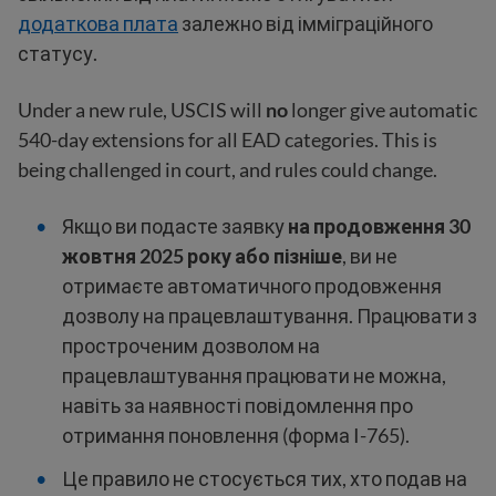
додаткова плата
залежно від імміграційного
статусу.
Under a new rule, USCIS will
no
longer give automatic
540-day extensions for all EAD categories. This is
being challenged in court, and rules could change.
Якщо ви подасте заявку
на продовження 30
жовтня 2025 року або пізніше
, ви не
отримаєте автоматичного продовження
дозволу на працевлаштування. Працювати з
простроченим дозволом на
працевлаштування працювати не можна,
навіть за наявності повідомлення про
отримання поновлення (форма I-765).
Це правило не стосується тих, хто подав на