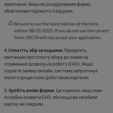
запитання. Якщо ви роздрукували форму,
обов'язково підпишіть її від руки.
Be sure to use the latest edition of the form,
edition 08/21/2025. If you do not use the correct
form, USCIS will not accept your application.
4.
Сплатіть збір за подання.
Прикріпіть
квитанцію про сплату збору до заяви на
отримання дозволу на роботу (EAD). Якщо
подаєте заявку онлайн, система запропонує
оплату кредитною/дебетовою карткою.
5.
Зробіть копію форми
. Це корисно, якщо вам
потрібно оновити EAD, або якщо ви загубили
картку чи її вкрали.