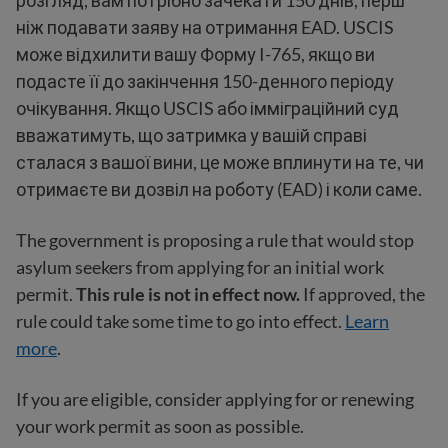
ніж подавати заяву на отримання EAD. USCIS
може відхилити вашу Форму I-765, якщо ви
подасте її до закінчення 150-денного періоду
очікування. Якщо USCIS або імміграційний суд
вважатимуть, що затримка у вашій справі
сталася з вашої вини, це може вплинути на те, чи
отримаєте ви дозвіл на роботу (EAD) і коли саме.
The government is proposing a rule that would stop
asylum seekers from applying for an initial work
permit.
This rule is not in effect now.
If approved, the
rule could take some time to go into effect.
Learn
more
.
If you are eligible, consider applying for or renewing
your work permit as soon as possible.