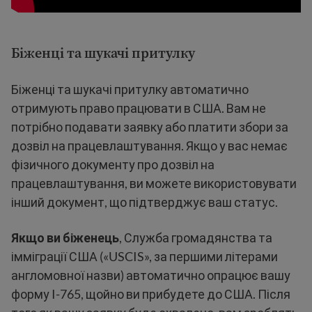
Біженці та шукачі притулку
Біженці та шукачі притулку автоматично
отримують право працювати в США. Вам не
потрібно подавати заявку або платити збори за
дозвіл на працевлаштування. Якщо у вас немає
фізичного документу про дозвіл на
працевлаштування, ви можете використовувати
інший документ, що підтверджує ваш статус.
Якщо ви біженець
, Служба громадянства та
імміграції США («USCIS», за першими літерами
англомовної назви) автоматично опрацює вашу
форму I-765, щойно ви прибудете до США. Після