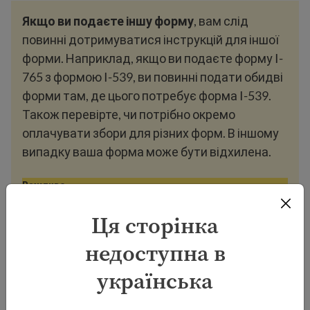
Якщо ви подаєте іншу форму
, вам слід
повинні дотримуватися інструкцій для іншої
форми. Наприклад, якщо ви подаєте форму I-
765 з формою I-539, ви повинні подати обидві
форми там, де цього потребує форма I-539.
Також перевірте, чи потрібно окремо
оплачувати збори для різних форм. В іншому
випадку ваша форма може бути відхилена.
Важливо
Ця сторінка
Збори за отримання дозволу на
недоступна в
роботу
українська
Check the
USCIS fee calculator
for the latest amount