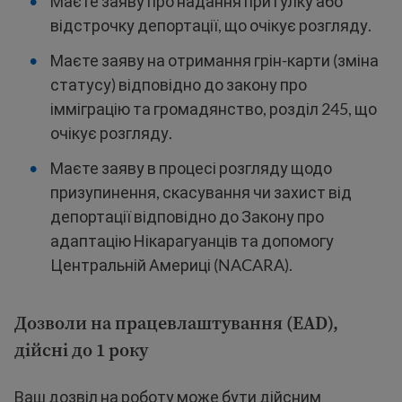
Маєте заяву про надання притулку або
відстрочку депортації, що очікує розгляду.
Маєте заяву на отримання грін-карти (зміна
статусу) відповідно до закону про
імміграцію та громадянство, розділ 245, що
очікує розгляду.
Маєте заяву в процесі розгляду щодо
призупинення, скасування чи захист від
депортації відповідно до Закону про
адаптацію Нікарагуанців та допомогу
Центральній Америці (NACARA).
Дозволи на працевлаштування (EAD),
дійсні до 1 року
Ваш дозвіл на роботу може бути дійсним