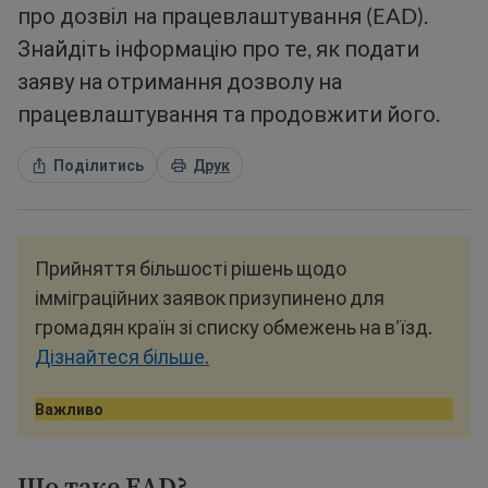
про дозвіл на працевлаштування (EAD).
Знайдіть інформацію про те, як подати
заяву на отримання дозволу на
працевлаштування та продовжити його.
Поділитись
Друк
Прийняття більшості рішень щодо
імміграційних заявок призупинено для
громадян країн зі списку обмежень на в’їзд.
Дізнайтеся більше.
Важливо
Що таке EAD
?