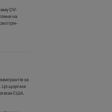
раму DV-
вплине на
вої грін-
іммігрантів за
. Це щорічна
я візи США.