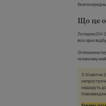
безпосереднь
Що це о
Лотерею DV-20
все одно відб
Оголошена пау
осяжному май
З 10 квітня 
непростроче
нададуть до
Нововведенн
Важливо знат