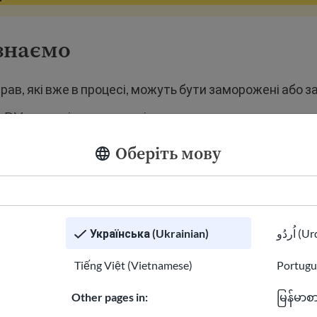
знаємо
рав, які вже в процесі, можуть бути заморожені або з
DV все ще існує в законі.
надходить від виконавчої влади і може бути оскаржен
Оберіть мову
ізніше.
 поки невідомо
Українська (Ukrainian)
اُردُو 
тю припинять посольства співбесіди DV, чи лише спов
Tiếng Việt (Vietnamese)
Portugu
уть суди уряду продовжити обробку для поточних пе
Other pages in:
မြန်မာစ
 минулому.