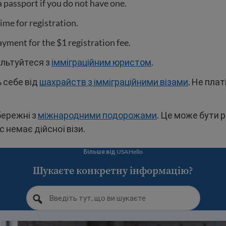
a passport if you do not have one.
time for registration.
yment for the $1 registration fee.
льтуйтеся з
імміграційним юристом
.
 себе від
шахрайств з імміграційними візами
. Не плат
бережні з
міжнародними подорожами
. Це може бути 
с немає дійсної візи.
Більше від USAHello
Шукаєте конкретну інформацію?