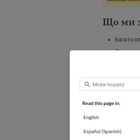
Що ми 
Багато сп
Програма 
Ця пауза 
змінена п
Що нам
Read this page in:
Чи повніс
English
Чи накаж
Español (Spanish)
це було в