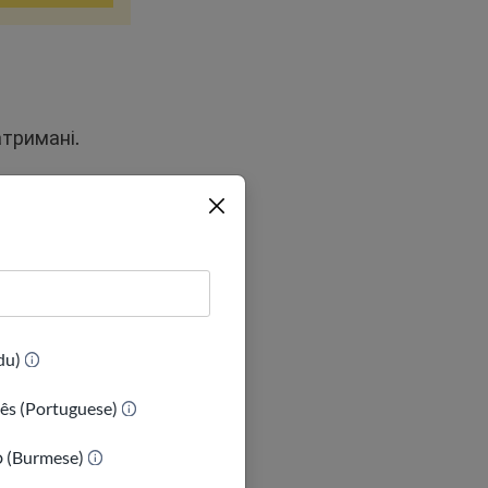
атримані.
а в суді або
(Urdu)
ільнять їх.
ês (Portuguese)
реможців, як
ာ (Burmese)