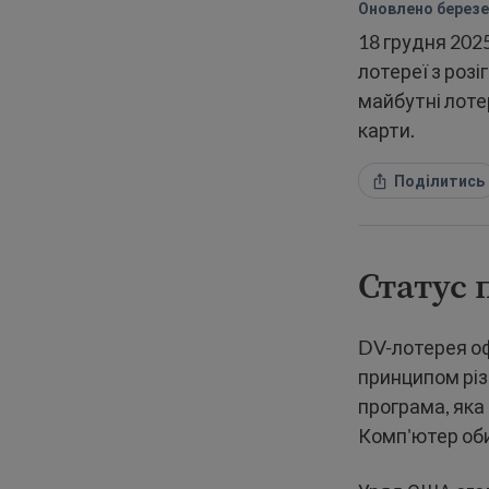
Оновлено березен
18 грудня 202
лотереї з розі
майбутні лотер
карти.
Поділитись
Статус 
DV-лотерея оф
принципом різ
програма, яка
Комп'ютер об