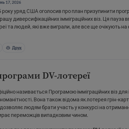
ь 17, 2026
5 року уряд США оголосив про план призупинити прог
грашу диверсифікаційних імміграційних віз. Ця пауза 
еї та людей, які вже виграли, але все ще очікують на с
Друк
програми DV-лотереї
іційно називається Програмою імміграційних віз для 
номанітності. Вона також відома як лотерея грін-карт
 дозволяє людям брати участь у конкурсі на отриманн
ирає переможців випадковим чином.