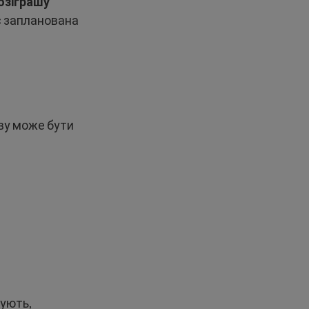
озіграшу
є запланована
аву може бути
кують,