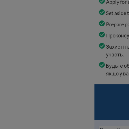
Apply for 
Set aside 
Prepare pa
Проконсу
Захистіть
участь.
Будьте о
якщо у ва