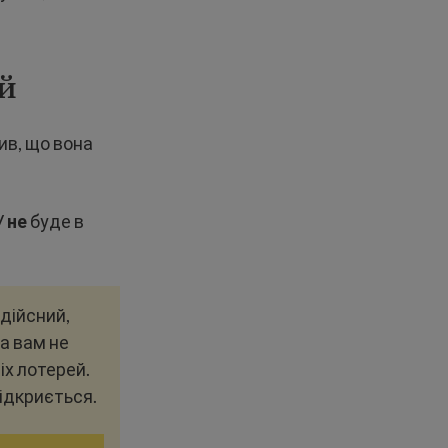
ей
ив, що вона
V
не
буде в
 дійсний,
а вам не
іх лотерей.
ідкриється.