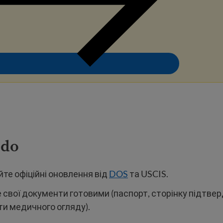
 do
те офіційні оновлення від
DOS
та USCIS.
 свої документи готовими (паспорт, сторінку підтве
ти медичного огляду).