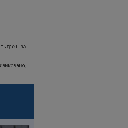
іть гроші за
ризиковано,