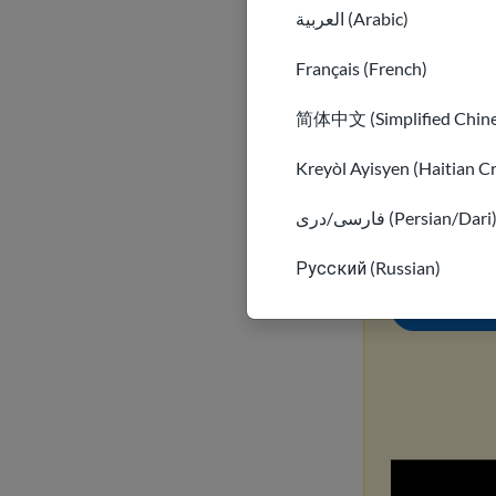
العربية (Arabic)
Більш детальн
вказівки.
Français (French)
简体中文 (Simplified Chine
Уникайт
Kreyòl Ayisyen (Haitian C
Дізнайтесь,
فارسی/دری (Persian/Dari
підроблени
ви стали ж
Русский (Russian)
Дізнати