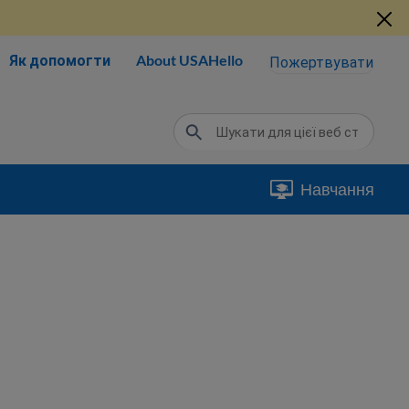
Як допомогти
About USAHello
Пожертвувати
Навчання