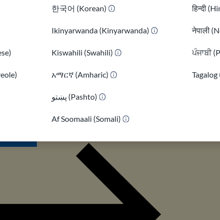
한국어 (Korean)
हिन्दी (H
а інформація може з'явитися через судові справи або
Ikinyarwanda (Kinyarwanda)
नेपाली (N
se)
Kiswahili (Swahili)
ਪੰਜਾਬੀ (
е імміграційних шахрайств
reole)
አማርኛ (Amharic)
Tagalog 
 як захистити себе від нотаріусів та
پښتو (Pashto)
)
х вебсайтів. Зрозумійте як діяти, якщо
ертвою шахрайства.
Af Soomaali (Somali)
сь більше