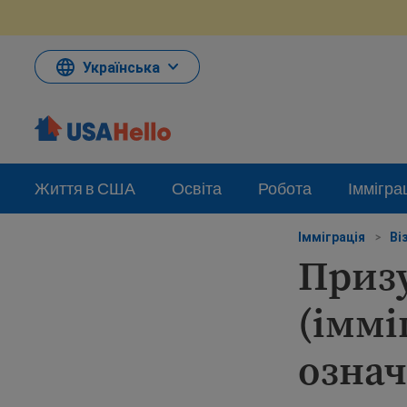
Перейти
до
змісту
Українська
Життя в США
Освіта
Робота
Іммігра
Імміграція
>
Ві
Приз
(іммі
означ