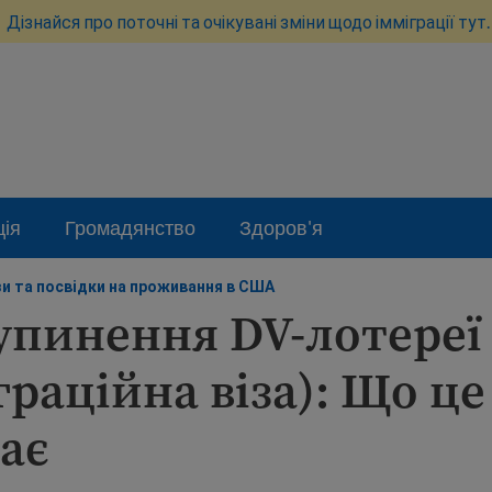
Дізнайся про поточні та очікувані зміни щодо імміграції тут.
ція
Громадянство
Здоров'я
зи та посвідки на проживання в США
упинення DV-лотереї
граційна віза): Що це
ає