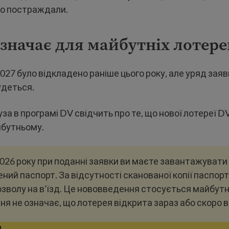
о постраждали.
значає для майбутніх лотер
27 було відкладено раніше цього року, але уряд заяв
удеться.
за в програмі DV свідчить про те, що нової лотереї D
бутньому.
2026 року при поданні заявки ви маєте завантажувати
ний паспорт. За відсутності сканованої копії паспорт
зволу на в'їзд. Це нововведення стосується майбутн
я не означає, що лотерея відкрита зараз або скоро в
и