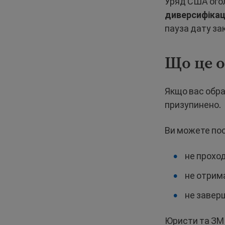
Уряд США ого
диверсифікаці
пауза дату за
Що це о
Якщо вас обра
призупинено.
Ви можете по
не прохо
не отрим
не завер
Юристи та ЗМІ