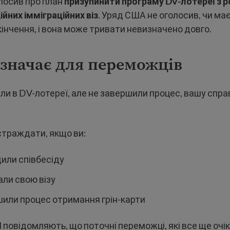
лосив про план
призупинити програму DV-лотереї з р
йних імміграційних віз
. Уряд США не оголосив, чи ма
кінчення, і вона може тривати невизначено довго.
значає для переможців
ли в DV-лотереї, але не завершили процес, вашу спр
страждати, якщо ви:
дили співбесіду
али свою візу
шили процес отримання грін-карти
 повідомляють, що поточні переможці, які все ще очі