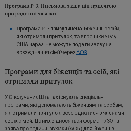
Програма P-3, Письмова заява під присягою
про родинні зв’язки
Програма P-3
призупинена.
Біженці, особи,
які отримали притулок, та власники SIV у
США наразі не можуть подати заяву на
воззʼєднання сімʼї через
AOR
.
Програми для біженців та осіб, які
отримали притулок
У Сполучених Штатах існують спеціальні
програми, які допомагають біженцям та особам,
які отримали притулок, возз'єднатися з членами
своїх сімей. До них відносяться форма I-730 та
заява про родинні зв'язки (AOR) для біженців,