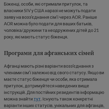
Біженці, особи, які отримали притулок, та
власники SIV у США наразі не можуть подати
заяву на воззʼєднання сімʼї через AOR. Раніше
AOR можна було подати для ваших батьків,
чоловіка/дружини та неодружених дітей до 21
року, які мають статус біженця.
Програми для афганських сімей
Афганці мають різні варіанти воззʼєднання з
членами сімʼї залежно від свого статусу. Якщо ви
маєте статус біженця чи особи, яка отримала
притулок, дотримуйтеся наведених вище
інструкцій. Для постійних резидентів інформацію
можна знайти
тут
. Існують також конкретні
варіанти інших статусів, унікальних для афганців,