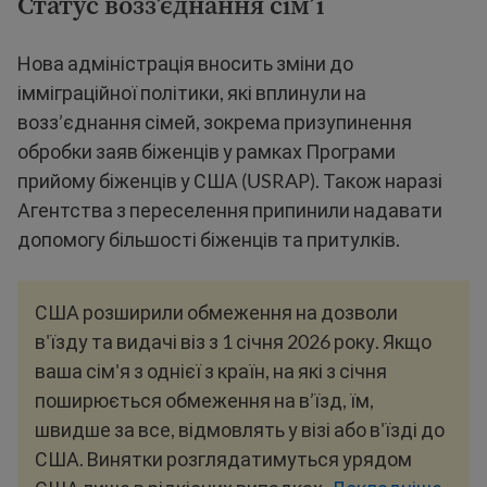
Статус возз’єднання сім’ї
Нова адміністрація вносить зміни до
імміграційної політики, які вплинули на
возз’єднання сімей, зокрема призупинення
обробки заяв біженців у рамках Програми
прийому біженців у США (USRAP). Також наразі
Агентства з переселення припинили надавати
допомогу більшості біженців та притулків.
США розширили обмеження на дозволи
в'їзду та видачі віз з 1 січня 2026 року. Якщо
ваша сім'я з однієї з країн, на які з січня
поширюється обмеження на в’їзд, їм,
швидше за все, відмовлять у візі або в'їзді до
США. Винятки розглядатимуться урядом