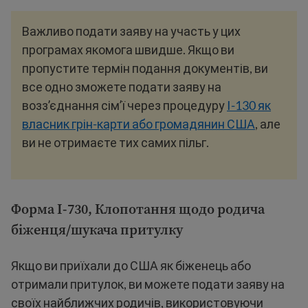
Важливо подати заяву на участь у цих
програмах якомога швидше. Якщо ви
пропустите термін подання документів, ви
все одно зможете подати заяву на
воззʼєднання сімʼї через процедуру
I-130 як
власник грін-карти або громадянин США
, але
ви не отримаєте тих самих пільг.
Форма I-730, Клопотання щодо родича
біженця/шукача притулку
Якщо ви приїхали до США як біженець або
отримали притулок, ви можете подати заяву на
своїх найближчих родичів, використовуючи