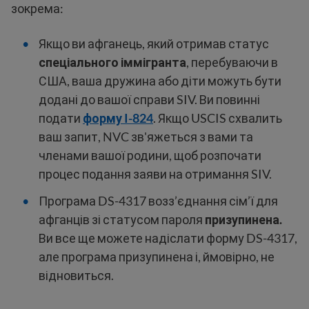
зокрема:
Якщо ви афганець, який отримав статус
спеціального іммігранта
, перебуваючи в
США, ваша дружина або діти можуть бути
додані до вашої справи SIV. Ви повинні
подати
форму I-824
. Якщо USCIS схвалить
ваш запит, NVC зв'яжеться з вами та
членами вашої родини, щоб розпочати
процес подання заяви на отримання SIV.
Програма DS-4317 возз’єднання сім’ї для
афганців зі статусом пароля
призупинена.
Ви все ще можете надіслати форму DS-4317,
але програма призупинена і, ймовірно, не
відновиться.