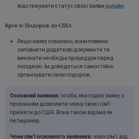
відстежувати статус своєї заяви
онлайн
.
Крок 6: Подорож до США
Якщо заяву схвалено, вони повинні
заповнити додаткові документи та
виконати необхідні процедури перед
поїздкою. Їм доведеться самостійно
організувати свою подорож.
Основний заявник
: особа, яка подає заяву з
проханням дозволити члену своєї сімʼї
приїхати до США. Вона також відома як
петиціонер.
Член сім’ї основного заявника
: член сімʼї, від