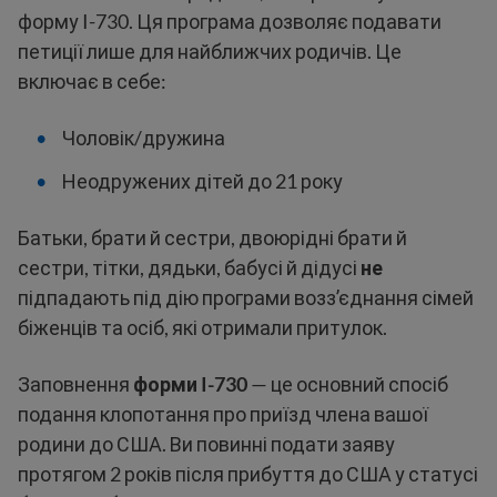
форму I-730. Ця програма дозволяє подавати
петиції лише для найближчих родичів. Це
включає в себе:
Чоловік/дружина
Неодружених дітей до 21 року
Батьки, брати й сестри, двоюрідні брати й
сестри, тітки, дядьки, бабусі й дідусі
не
підпадають під дію програми воззʼєднання сімей
біженців та осіб, які отримали притулок.
Заповнення
форми I-730
— це основний спосіб
подання клопотання про приїзд члена вашої
родини до США. Ви повинні подати заяву
протягом 2 років після прибуття до США у статусі