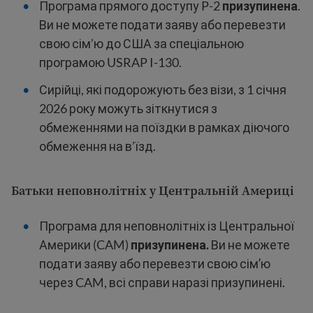
Програма прямого доступу P-2
призупинена
.
Ви не можете подати заяву або перевезти
свою сім’ю до США за спеціальною
програмою USRAP I-130.
Сирійці, які подорожують без візи, з 1 січня
2026 року можуть зіткнутися з
обмеженнями на поїздки в рамках діючого
обмеження на в’їзд.
Батьки неповнолітніх у Центральній Америці
Програма для неповнолітніх із Центральної
Америки (CAM)
призупинена.
Ви не можете
подати заяву або перевезти свою сімʼю
через CAM, всі справи наразі призупинені.