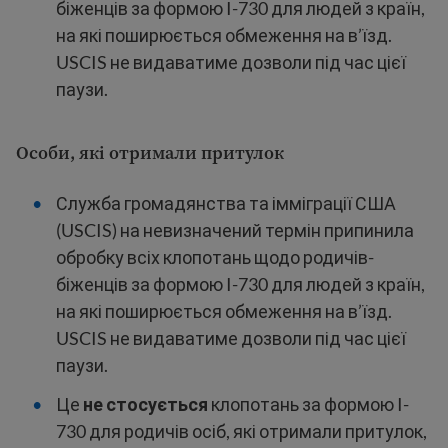
біженців за формою I-730 для людей з країн,
на які поширюється обмеження на в’їзд.
USCIS не видаватиме дозволи під час цієї
паузи.
Особи, які отримали притулок
Служба громадянства та імміграції США
(USCIS) на невизначений термін припинила
обробку всіх клопотань щодо родичів-
біженців за формою I-730 для людей з країн,
на які поширюється обмеження на в’їзд.
USCIS не видаватиме дозволи під час цієї
паузи.
Це
не стосується
клопотань за формою I-
730 для родичів осіб, які отримали притулок,