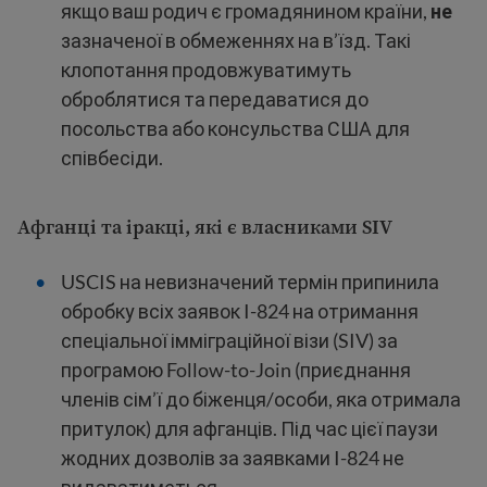
якщо ваш родич є громадянином країни,
не
зазначеної в обмеженнях на в’їзд. Такі
клопотання продовжуватимуть
оброблятися та передаватися до
посольства або консульства США для
співбесіди.
Афганці та іракці, які є власниками SIV
USCIS на невизначений термін припинила
обробку всіх заявок I-824 на отримання
спеціальної імміграційної візи (SIV) за
програмою Follow-to-Join (приєднання
членів сім’ї до біженця/особи, яка отримала
притулок) для афганців. Під час цієї паузи
жодних дозволів за заявками I-824 не