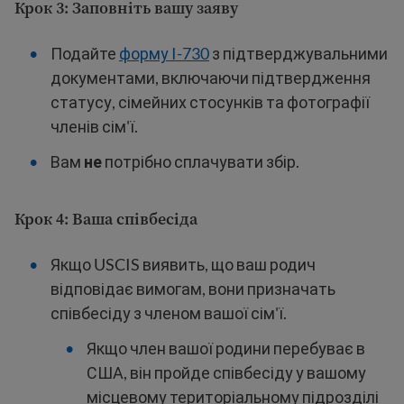
Крок 3: Заповніть вашу заяву
Подайте
форму I-730
з підтверджувальними
документами, включаючи підтвердження
статусу, сімейних стосунків та фотографії
членів сім'ї.
Вам
не
потрібно сплачувати збір.
Крок 4: Ваша співбесіда
Якщо USCIS виявить, що ваш родич
відповідає вимогам, вони призначать
співбесіду з членом вашої сім'ї.
Якщо член вашої родини перебуває в
США, він пройде співбесіду у вашому
місцевому територіальному підрозділі