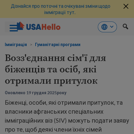
Дізнайся про поточні та очікувані зміни щодо
імміграції тут.
Перейти
до
Імміграція
>
Гуманітарні програми
змісту
Возз'єднання сім'ї для
біженців та осіб, які
отримали притулок
Оновлено 19 грудня 2025року
Біженці, особи, які отримали притулок, та
власники афганських спеціальних
імміграційних віз (SIV) можуть подати заяву
про те, щоб деякі члени їхніх сімей