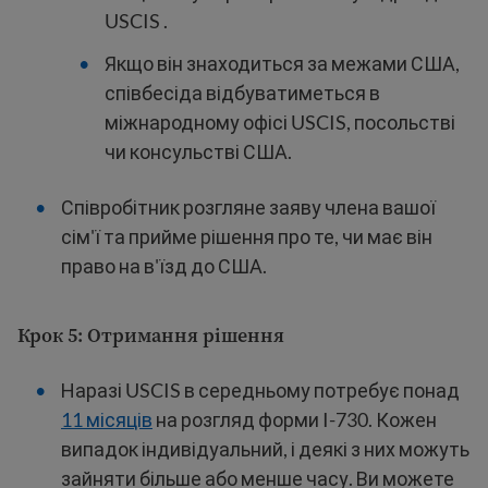
USCIS .
Якщо він знаходиться за межами США,
співбесіда відбуватиметься в
міжнародному офісі USCIS, посольстві
чи консульстві США.
Співробітник розгляне заяву члена вашої
сім'ї та прийме рішення про те, чи має він
право на в'їзд до США.
Крок 5: Отримання рішення
Наразі USCIS в середньому потребує понад
11 місяців
на розгляд форми I-730. Кожен
випадок індивідуальний, і деякі з них можуть
зайняти більше або менше часу. Ви можете