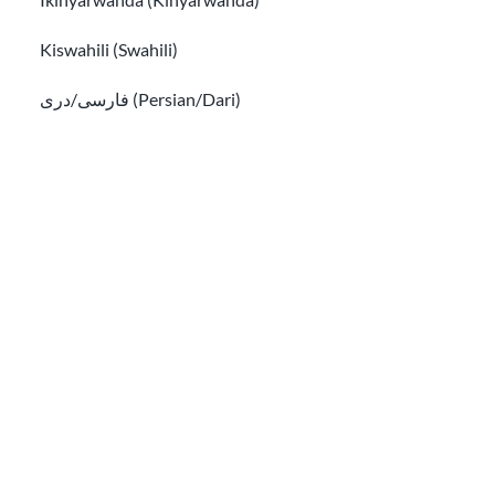
Зверніться за міжнародною допомогою,
якщо ви перебуваєте за межами
Kiswahili (Swahili)
Сполучених Штатів
فارسی/دری (Persian/Dari)
Як отримати грін-карту
Русский (Russian)
Українська (Ukrainian)
Tiếng Việt (Vietnamese)
မြန်မာစာ (Burmese)
हिन्दी (Hindi)
Як отримати грін-карту
Other pages in:
Призупинення DV-лотереї (імміграційна віза): Що ц
한국어 (Korean)