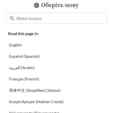
Оберіть мову
Read this page in:
English
Посібник із віз до США: типи та вимоги
Español (Spanish)
Зверніться за міжнародною допомогою, якщо ви п
العربية (Arabic)
Français (French)
简体中文 (Simplified Chinese)
Kreyòl Ayisyen (Haitian Creole)
Ikinyarwanda (Kinyarwanda)