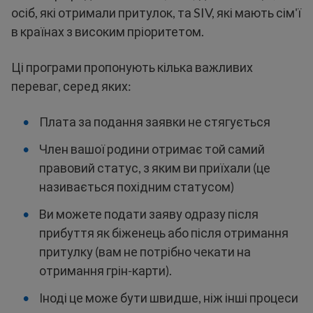
осіб, які отримали притулок, та SIV, які мають сім'ї
в країнах з високим пріоритетом.
Ці програми пропонують кілька важливих
переваг, серед яких:
Плата за подання заявки не стягується
Член вашої родини отримає той самий
правовий статус, з яким ви приїхали (це
називається похідним статусом)
Ви можете подати заяву одразу після
прибуття як біженець або після отримання
притулку (вам не потрібно чекати на
отримання грін-карти).
Іноді це може бути швидше, ніж інші процеси