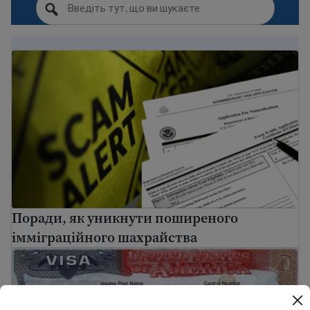
Поради, як уникнути поширеного імміграційного ш
Поради, як уникнути поширеного
імміграційного шахрайства
Посібник із віз до США: типи та вимоги