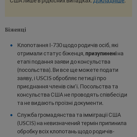
США лише в рідкісних випадках.
Докладніше
.
Біженці
Клопотання I-730 щодо родичів осіб, які
отримали статус біженця,
призупинені
на
етапі подання заяви до консульства
(посольства). Ви все ще можете подати
заяву, і USCIS обробляє петиції про
приєднання членів сім’ї. Посольства та
консульства США не проводять співбесіди
та не видають проїзні документи.
Служба громадянства та імміграції США
(USCIS) на невизначений термін припинила
обробку всіх клопотань щодо родичів-