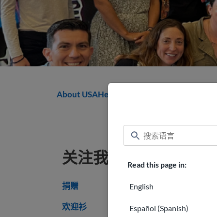
About USAHello
关注我们
Read this page in:
捐赠
English
欢迎衫
Español (Spanish)