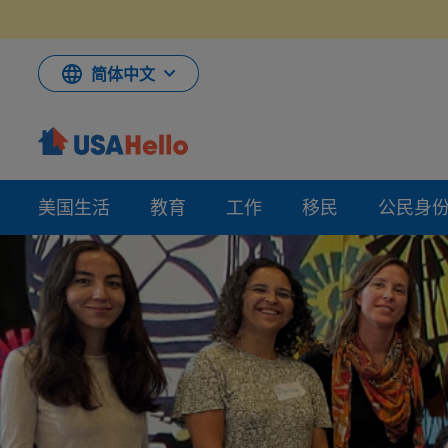
跳
到
内
容
简体中文
美国生活
教育
工作
移民
公民身