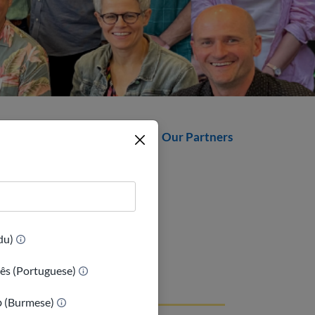
Our Partners
n Stevens
(Urdu)
ês (Portuguese)
ာ (Burmese)