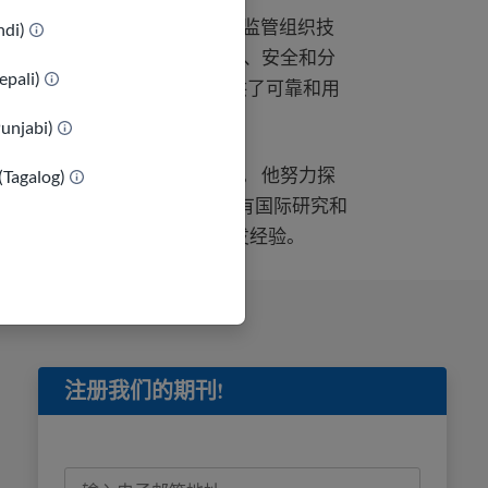
SAHello 的技术总监。 他负责监管组织技
indi)
这包括云基础设施、开发、维护、安全和分
epali)
Hello的资源时，他为新来者提供了可靠和用
Punjabi)
包旅行和通过旅行探索新文化。 他努力探
(Tagalog)
生活的创新方法。 Collin 拥有国际研究和
以及 20 年的数据库和软件开发经验。
注册我们的期刊!