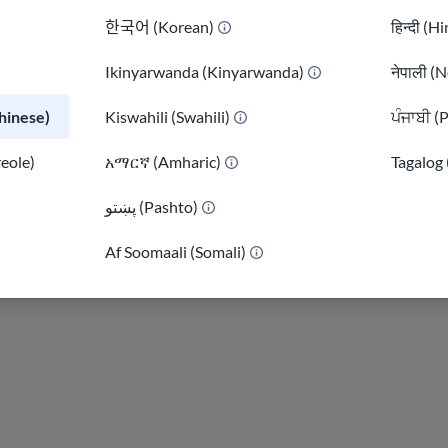
科林-史蒂文斯是 U
한국어 (Korean)
हिन्दी (H
术的方方面面。 
Ikinyarwanda (Kinyarwanda)
नेपाली (N
析。 在使用USA
户友好的体验。
inese)
Kiswahili (Swahili)
ਪੰਜਾਬੀ (
科林喜欢冥想、背
reole)
አማርኛ (Amharic)
Tagalog 
索利用技术改善人们
پښتو (Pashto)
)
西班牙语学士学位
Af Soomaali (Somali)