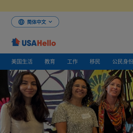
跳
到
内
容
简体中文
美国生活
教育
工作
移民
公民身