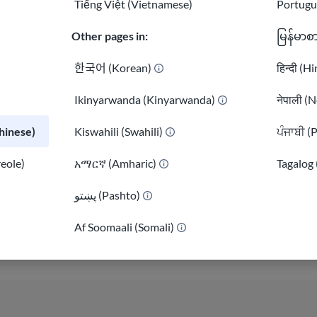
Tiếng Việt (Vietnamese)
Portugu
珍-斯迈尔斯最近
Other pages in:
မြန်မာစ
公室副主任兼办公
创立并领导了 "难民之声
한국어 (Korean)
हिन्दी (H
Fund），这是一个
和亲难民候选人竞
Ikinyarwanda (Kinyarwanda)
नेपाली (N
世界服务社移民和
inese)
Kiswahili (Swahili)
ਪੰਜਾਬੀ (
领导了 CWS 
了支持难民的政策
reole)
አማርኛ (Amharic)
Tagalog 
化，将受影响者的
)
پښتو (Pashto)
织上。
Af Soomaali (Somali)
Jen 拥有美国
以及法律& Soci