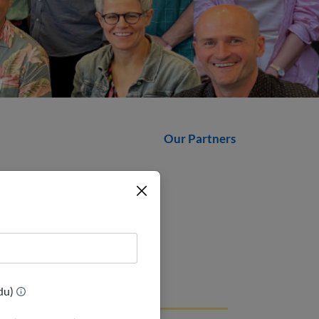
Our Partners
Smyers
(Urdu)