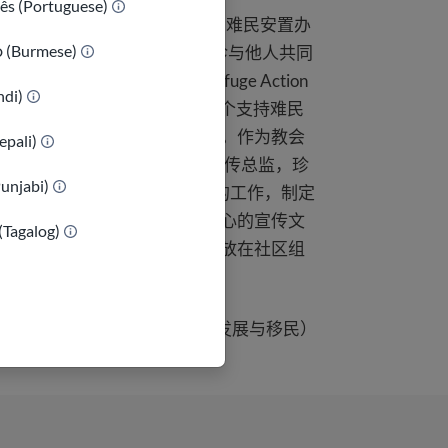
ês (Portuguese)
的职务是美国卫生与公众服务部难民安置办
ာ (Burmese)
室主任。在加入 ORR 之前，珍与他人共同
行动基金"（Voice for Refuge Action
indi)
开创性的 501(c)4 组织，是首个支持难民
选地方、州和国家公职的组织。作为教会
epali)
难民项目（CWS）的政策和宣传总监，珍
Punjabi)
将难民与他们的民选官员联系起来的工作，制定
，并改变了以华盛顿特区为中心的宣传文
(Tagalog)
声音放在中心位置，并将重点放在社区组
大学公共政策硕士学位（主修国际发展与移民）
ety 和公共传播双学士学位。