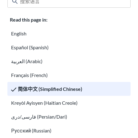
Read this page in:
English
Español (Spanish)
العربية (Arabic)
N-400 入籍申请
Français (French)
美国入籍
美国入籍考试问题和答案
考试问题
简体中文 (Simplified Chinese)
和答案
Kreyòl Ayisyen (Haitian Creole)
美国公民
美国公民入籍考试豁免和便利
入籍考试
فارسی/دری (Persian/Dari)
豁免和便
利
Русский (Russian)