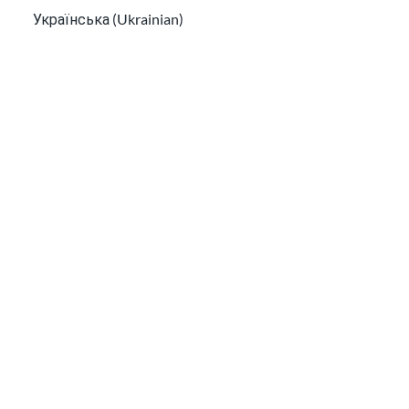
如何找到
如何找到免费移民律师和低成本的法律援助
Українська (Ukrainian)
免费移民
Tiếng Việt (Vietnamese)
Other pages in:
한국어 (Korean)
Ikinyarwanda (Kinyarwanda)
Kiswahili (Swahili)
አማርኛ (Amharic)
پښتو (Pashto)
Af Soomaali (Somali)
اُردُو (Urdu)