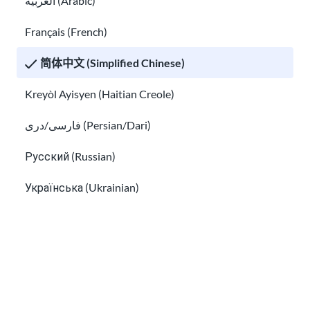
العربية (Arabic)
Français (French)
N-400 入籍申请
美国入籍
美国入籍考试问题和答案
简体中文 (Simplified Chinese)
考试问题
Kreyòl Ayisyen (Haitian Creole)
和答案
如何找到
如何找到免费移民律师和低成本的法律援助
فارسی/دری (Persian/Dari)
免费移民
Русский (Russian)
律师和低
成本的法
Українська (Ukrainian)
律援助
Tiếng Việt (Vietnamese)
Other pages in:
한국어 (Korean)